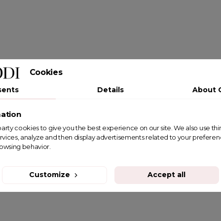
Cookies
sents
Details
About 
ation
st party cookies to give you the best experience on our site. We also use th
rvices, analyze and then display advertisements related to your prefere
rowsing behavior.
Customize
Accept all