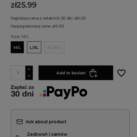
zł25.99
Najniższa cena z ostatnich 30 dni: zł0.00
Nasza pierwsza cena: zł0.00
Size: M/L
M/L
L/XL
XL/XXL
favorite_border
Add to basket
Ask about product
Zadzwoń i zamów