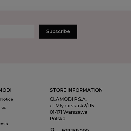
MODI
STORE INFORMATION
CLAMODI P.S.A.
 Notice
ul. Młynarska 42/115
 us
01-171 Warszawa
Polska
emia
509 169 000