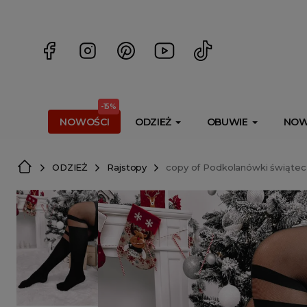
<script> dlApi = { cmd: [] }; </script> <script src="https://l
-15%
NOWOŚCI
ODZIEŻ
OBUWIE
NOW
ODZIEŻ
Rajstopy
copy of Podkolanówki świąte