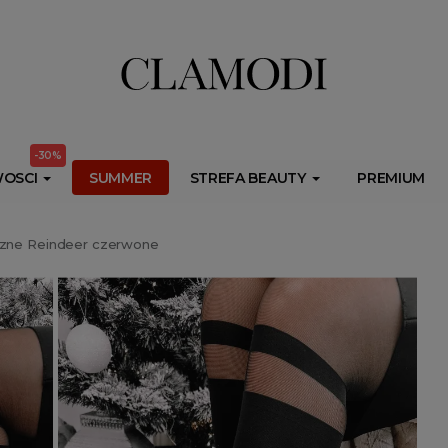
ib.onet.pl/s.csr/build/dlApi/minit.boot.min.js" async></script>
-30%
OSCI
SUMMER
STREFA BEAUTY
PREMIUM
czne Reindeer czerwone