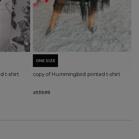
Add to basket
ONE SIZE
 t-shirt
copy of Hummingbird printed t-shirt
zł139.99