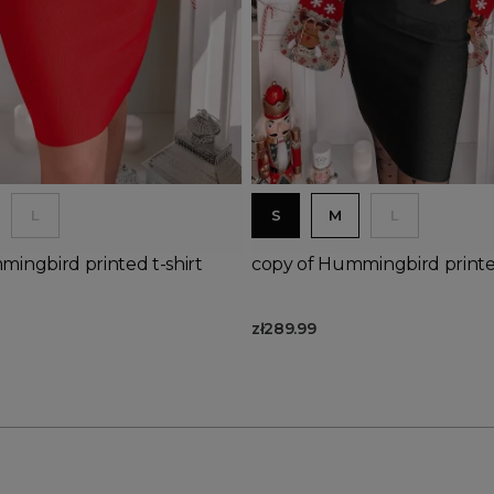
d to basket
Add to basket
L
S
M
L
ingbird printed t-shirt
copy of Hummingbird printed
zł289.99