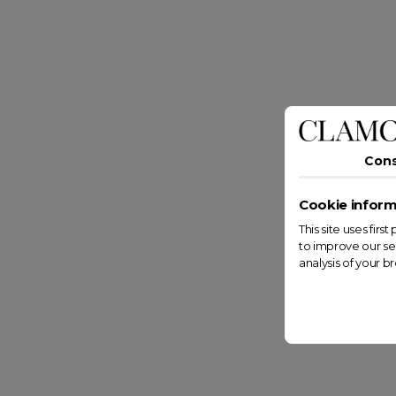
Con
Cookie inform
This site uses fir
to improve our se
analysis of your b