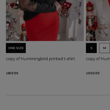
Ad
ONE SIZE
S
M
copy of Hummingbird printed t-shirt
copy of Humm
zł89.99
zł169.99