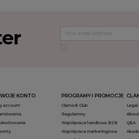
ter
WOJE KONTO
PROGRAMY I PROMOCJE
CLA
y account
Clamodi Club
Legal
amówienia
Regulaminy
About
okwitowania
Współpraca handlowa B2B
Q&A
wroty
Współpraca marketingowa
Akad