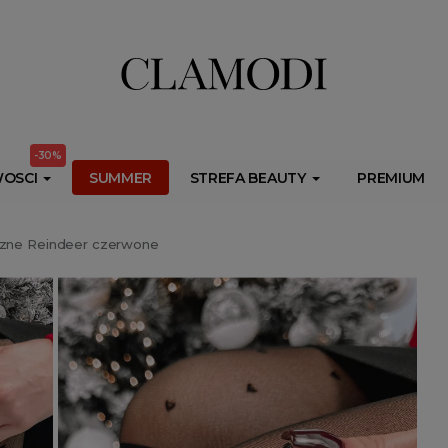
ib.onet.pl/s.csr/build/dlApi/minit.boot.min.js" async></script>
-30%
OSCI
SUMMER
STREFA BEAUTY
PREMIUM
czne Reindeer czerwone