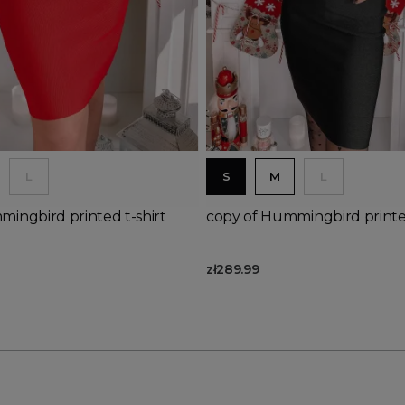
d to basket
Add to basket
L
S
M
L
ingbird printed t-shirt
copy of Hummingbird printed
zł289.99