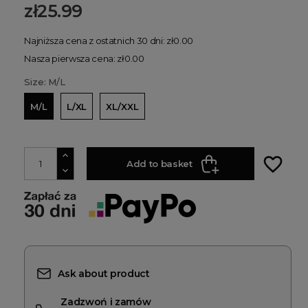
zł25.99
Najniższa cena z ostatnich 30 dni: zł0.00
Nasza pierwsza cena: zł0.00
Size: M/L
M/L
L/XL
XL/XXL
favorite_border
Add to basket
Ask about product
Zadzwoń i zamów