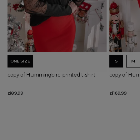
Ad
ONE SIZE
S
M
copy of Hummingbird printed t-shirt
copy of Humm
zł89.99
zł169.99