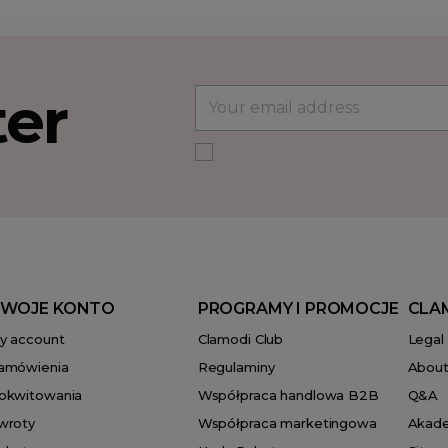
ter
WOJE KONTO
PROGRAMY I PROMOCJE
CLA
y account
Clamodi Club
Legal
amówienia
Regulaminy
About
okwitowania
Współpraca handlowa B2B
Q&A
wroty
Współpraca marketingowa
Akad