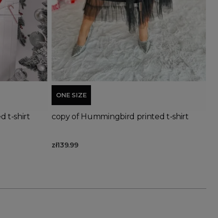
Add to basket
ONE SIZE
 t-shirt
copy of Hummingbird printed t-shirt
zł139.99