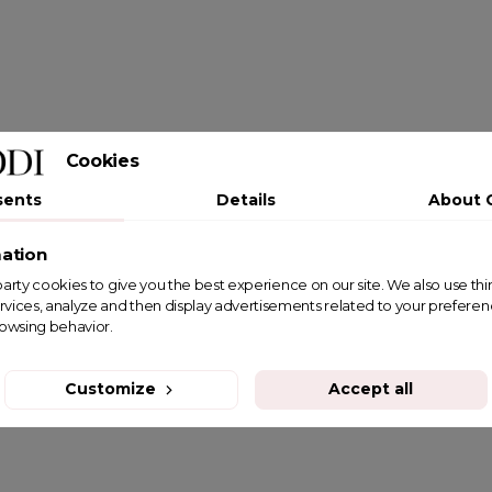
Cookies
sents
Details
About 
ation
st party cookies to give you the best experience on our site. We also use th
rvices, analyze and then display advertisements related to your prefere
rowsing behavior.
Customize
Accept all