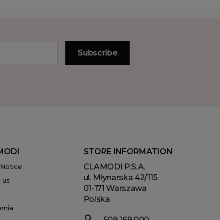
MODI
STORE INFORMATION
CLAMODI P.S.A.
 Notice
ul. Młynarska 42/115
 us
01-171 Warszawa
Polska
emia
509 169 000