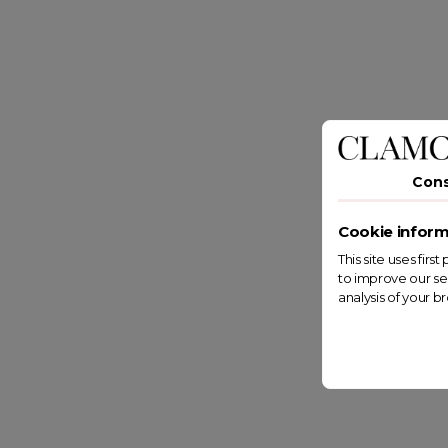
Con
Cookie inform
This site uses fir
to improve our se
analysis of your b