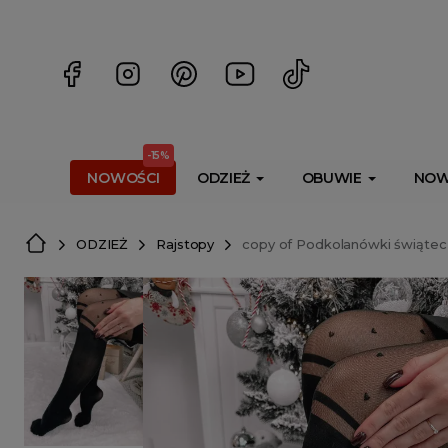
<script> dlApi = { cmd: [] }; </script> <script src="https://l
-15%
NOWOŚCI
ODZIEŻ
OBUWIE
NOW
ODZIEŻ
Rajstopy
copy of Podkolanówki świąte