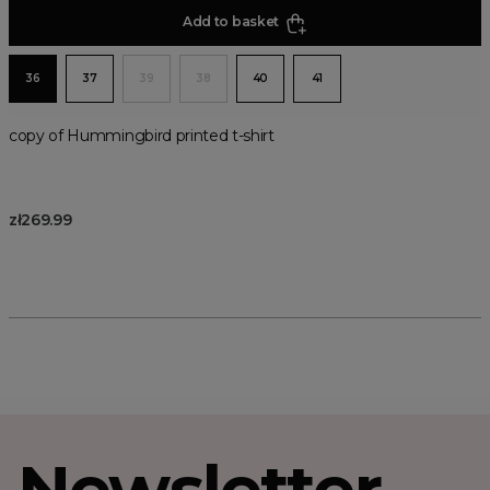
Add to basket
36
37
39
38
40
41
copy of Hummingbird printed t-shirt
zł269.99
Newsletter