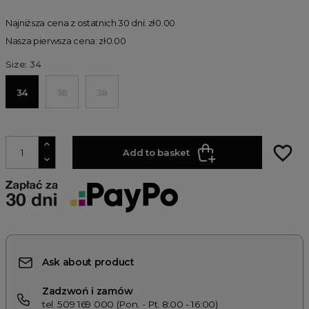
Najniższa cena z ostatnich 30 dni: zł0.00
Nasza pierwsza cena: zł0.00
Size: 34
34
36
38
favorite_border
Add to basket
Ask about product
Zadzwoń i zamów
tel. 509 169 000 (Pon. - Pt. 8:00 - 16:00)