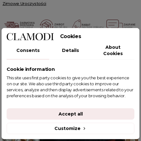
Zimowe Uroczystości
Cookies
POWIĄZANE TAGI
About
Consents
Details
Cookies
Cookie information
This site uses first party cookies to give you the best experience
YOU MIGHT ALSO LIKE
on our site. We also use third party cookies to improve our
services, analyze and then display advertisements related to your
preferences based on the analysis of your browsing behavior.
Accept all
Customize