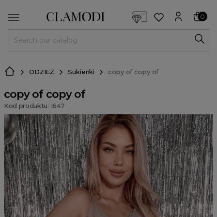
<script> dlApi = { cmd: [] }; </script> <script src="https://l
0
MENU
ODZIEŻ
Sukienki
copy of copy of
copy of copy of
Kod produktu: 1647