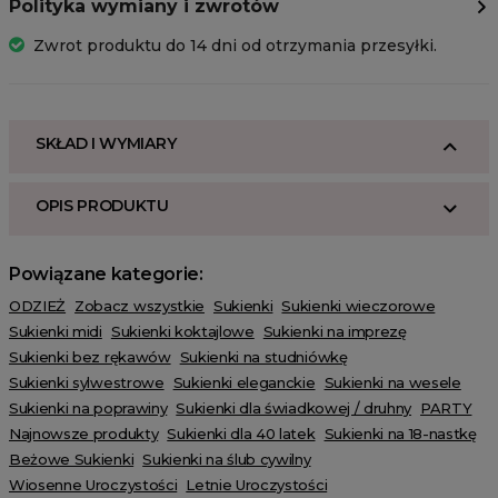
Polityka wymiany i zwrotów
Zwrot produktu do 14 dni od otrzymania przesyłki.
SKŁAD I WYMIARY
OPIS PRODUKTU
Powiązane kategorie:
ODZIEŻ
Zobacz wszystkie
Sukienki
Sukienki wieczorowe
Sukienki midi
Sukienki koktajlowe
Sukienki na imprezę
Sukienki bez rękawów
Sukienki na studniówkę
Sukienki sylwestrowe
Sukienki eleganckie
Sukienki na wesele
Sukienki na poprawiny
Sukienki dla świadkowej / druhny
PARTY
Najnowsze produkty
Sukienki dla 40 latek
Sukienki na 18-nastkę
Beżowe Sukienki
Sukienki na ślub cywilny
Wiosenne Uroczystości
Letnie Uroczystości