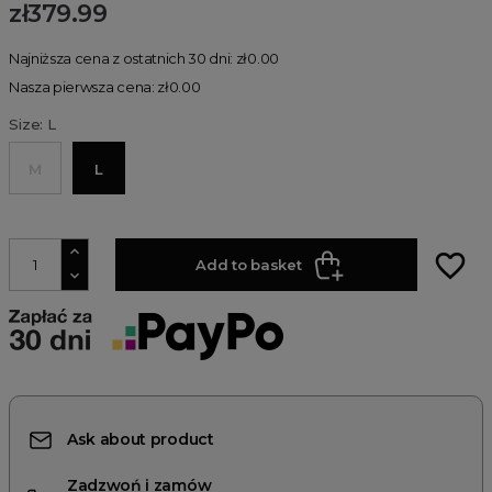
zł379.99
Najniższa cena z ostatnich 30 dni: zł0.00
Nasza pierwsza cena: zł0.00
Size: L
M
L
favorite_border
Add to basket
Ask about product
Zadzwoń i zamów