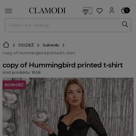
<script> dlApi = { cmd: [] }; </script> <script src="https://l
0
MENU
ODZIEŻ
Sukienki
copy of Hummingbird printed t-shirt
copy of Hummingbird printed t-shirt
Kod produktu: 1658
NOWOŚĆ