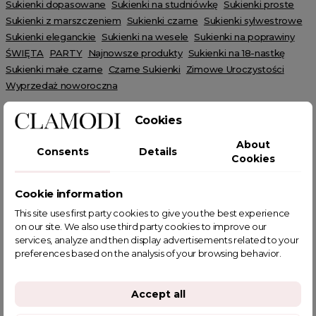
Sukienki dopasowane
Sukienki na studniówkę
Sukienki proste
Sukienki z marszczeniem
Sukienki czarne
Sukienki sylwestrowe
Sukienki eleganckie
Sukienki na wesele
Sukienki na poprawiny
ŚWIĘTA
PARTY
Najnowsze produkty
Sukienki na 18-nastkę
Sukienki małe czarne
Czarne Sukienki
Zimowe Uroczystości
Wyprzedaż noworoczna
Cookies
About
Consents
Details
Cookies
POWIĄZANE TAGI
Cookie information
This site uses first party cookies to give you the best experience
on our site. We also use third party cookies to improve our
services, analyze and then display advertisements related to your
preferences based on the analysis of your browsing behavior.
YOU MIGHT ALSO LIKE
Accept all