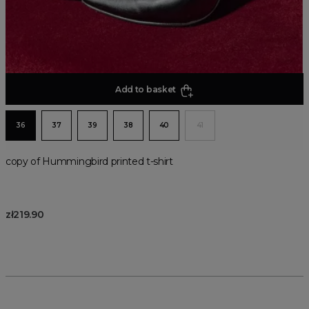
Add to basket
36
37
39
38
40
41
copy of Hummingbird printed t-shirt
zł219.90