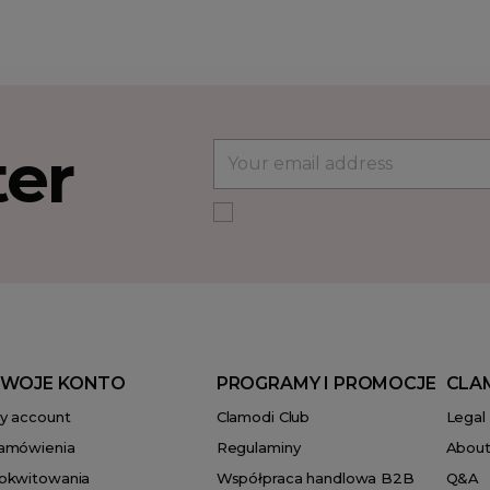
ter
WOJE KONTO
PROGRAMY I PROMOCJE
CLA
y account
Clamodi Club
Legal
amówienia
Regulaminy
About
okwitowania
Współpraca handlowa B2B
Q&A