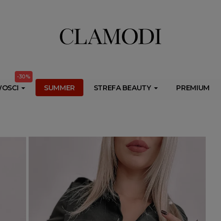
ib.onet.pl/s.csr/build/dlApi/minit.boot.min.js" async></script>
-30%
OSCI
SUMMER
STREFA BEAUTY
PREMIUM