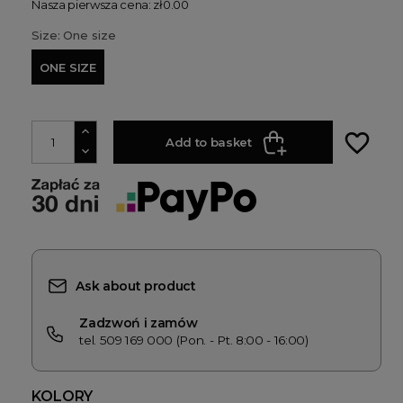
Nasza pierwsza cena: zł0.00
Size: One size
ONE SIZE
favorite_border
Add to basket
Ask about product
Zadzwoń i zamów
tel. 509 169 000 (Pon. - Pt. 8:00 - 16:00)
KOLORY