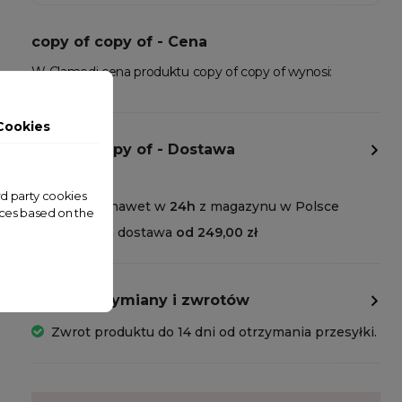
copy of copy of - Cena
W Clamodi cena produktu copy of copy of wynosi:
zł169.90
Cookies
copy of copy of - Dostawa
ird party cookies
Wysyłka nawet w
24h
z magazynu w Polsce
nces based on the
Darmowa dostawa
od 249,00 zł
Polityka wymiany i zwrotów
Zwrot produktu do 14 dni od otrzymania przesyłki.