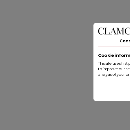
Con
Cookie inform
This site uses fir
to improve our se
analysis of your b