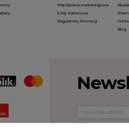
wroty
Współpraca marketingowa
Akad
abaty
Kody Rabatowe
Sitem
Regulaminy Promocji
Conta
Blog
Newsl