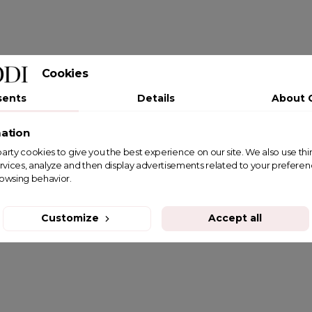
Cookies
sents
Details
About 
ation
st party cookies to give you the best experience on our site. We also use th
rvices, analyze and then display advertisements related to your prefere
rowsing behavior.
Customize
Accept all