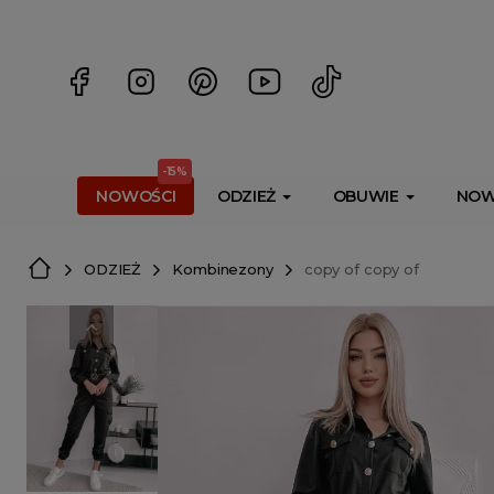
<script> dlApi = { cmd: [] }; </script> <script src="https://l
-15%
NOWOŚCI
ODZIEŻ
OBUWIE
NOW
ODZIEŻ
Kombinezony
copy of copy of