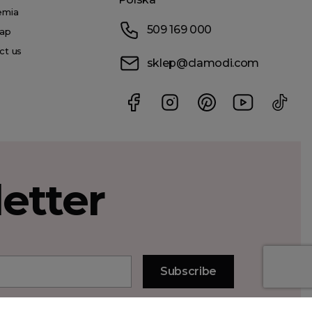
emia
509 169 000
ap
ct us
sklep@clamodi.com
etter