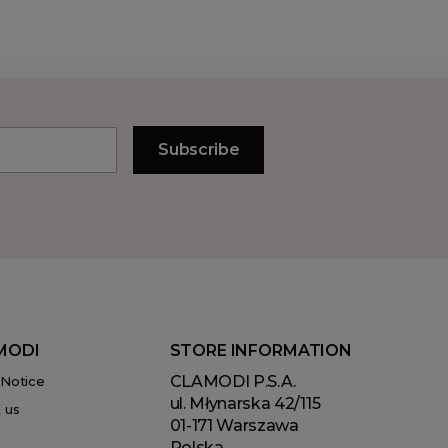
MODI
STORE INFORMATION
CLAMODI P.S.A.
 Notice
ul. Młynarska 42/115
 us
01-171 Warszawa
Polska