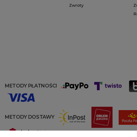
Zwroty
Z
R
METODY PŁATNOŚCI
METODY DOSTAWY