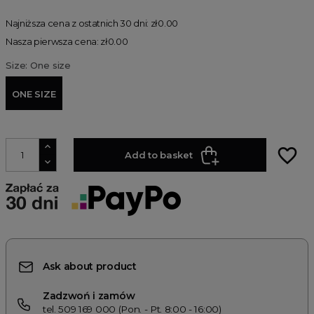
Najniższa cena z ostatnich 30 dni: zł0.00
Nasza pierwsza cena: zł0.00
Size: One size
ONE SIZE
favorite_border
Add to basket
Ask about product
Zadzwoń i zamów
tel. 509 169 000 (Pon. - Pt. 8:00 - 16:00)