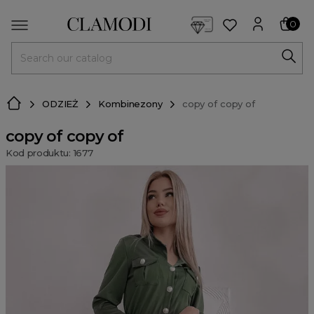
<script> dlApi = { cmd: [] }; </script> <script src="https://l
0
MENU
ODZIEŻ
Kombinezony
copy of copy of
copy of copy of
Kod produktu: 1677