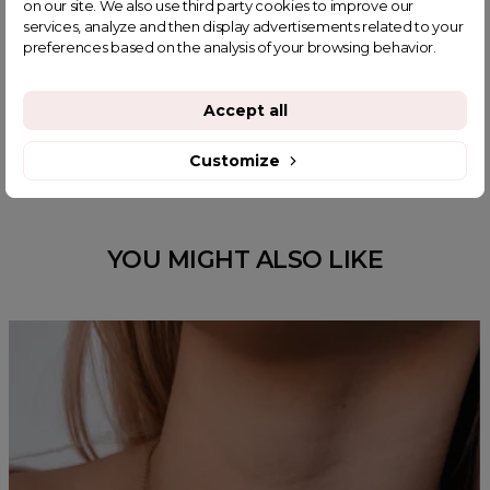
T-SHIRTY oversize
on our site. We also use third party cookies to improve our
services, analyze and then display advertisements related to your
preferences based on the analysis of your browsing behavior.
Accept all
POWIĄZANE TAGI
Customize
YOU MIGHT ALSO LIKE