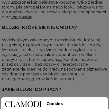
wypuszczonej lub delikatnie włożonej tylko z jednej
strony. Dla bardziej formalnego looku, bluzkę warto
wsunąć całkowicie i połączyć z eleganckimi spodniami
oraz
marynarką
.
BLUZKI, KTÓRE SIĘ NIE GNIOTĄ?
W dzisiejszym zabieganym świecie, bluzki, które się
nie gniotą, to prawdziwy ratunek dla każdej kobiety.
W naszej kolekcji znajdziesz modele wykonane z
wysokiej jakości materiałów z dodatkiem włókien
elastycznych, które zapewniają komfort noszenia
przez cały dzień, bez obawy o nieestetyczne
zagniecenia. Idealne do pracy, na spotkania biznesowe
czy długie podróże – te bluzki gwarantują
nienaganny wygląd w każdej sytuacji.
JAKIE BLUZKI DO PRACY?
Wybór odpowiedniej bluzki do pracy jest kluczowy
Cookies
dla stworzenia profesjonalnego wizerunku.
Bluzki