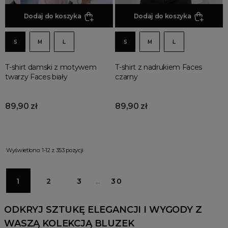
Dodaj do koszyka
Dodaj do koszyka
S
M
L
S
M
L
T-shirt damski z motywem
T-shirt z nadrukiem Faces
twarzy Faces biały
czarny
89,90 zł
89,90 zł
Wyświetlono: 1-12 z 353 pozycji
1
2
3
…
30
ODKRYJ SZTUKĘ ELEGANCJI I WYGODY Z
WASZĄ KOLEKCJĄ BLUZE
K