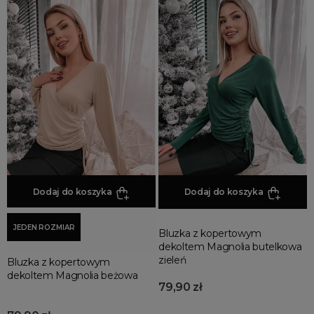
czerwone
ecru
fioletowe
khaki
kolorowe
niebieskie
pomarańczowe
różowe
szare
Dodaj do koszyka
Dodaj do koszyka
zielone
więcej...
STYL
JEDEN ROZMIAR
Bluzka z kopertowym
ekskluzywne
dekoltem Magnolia butelkowa
zieleń
Bluzka z kopertowym
eleganckie
dekoltem Magnolia beżowa
79,90 zł
fajne
luksusowe