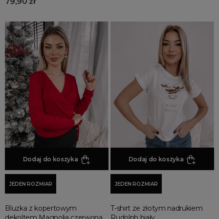
79,90 zł
modne
najmodniejsze
piękne
seksowne
unikatowe
vintage
ODCIEŃ
butelkowa zieleń
błękitne
camel
Dodaj do koszyka
Dodaj do koszyka
chabrowe
fuksja
JEDEN ROZMIAR
JEDEN ROZMIAR
kobaltowe
kremowe
Bluzka z kopertowym
T-shirt ze złotym nadrukiem
dekoltem Magnolia czerwona
Rudolph biały