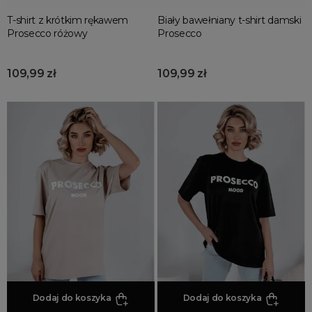
kimono
T-shirt z krótkim rękawem
Biały bawełniany t-shirt damski
Prosecco różowy
Prosecco
klasyczne
kopertowe
109,99 zł
109,99 zł
koszulowe
luźne
na jedno ramię
na ramiączkach
więcej...
MORE FILTERS
Dodaj do koszyka
Dodaj do koszyka