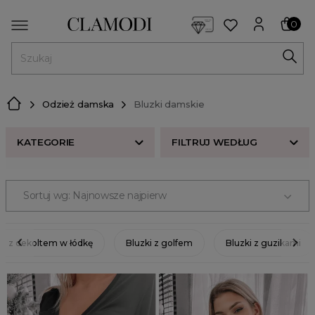
<script> dlApi = { cmd: [] }; </script> <script src="https://l
0
MENU
Odzież damska
Bluzki damskie
KATEGORIE
FILTRUJ WEDŁUG
KATEGORIE
Sortuj wg: Najnowsze najpierw
Bluzki białe
ROZMIAR
Bluzki koszulowe
Bluzki z długim rękawem
KOLOR
ki z dekoltem w łódkę
Bluzki z golfem
Bluzki z guzikami
Bluzki na co dzień
CENA
Bluzki oversize
Bluzki czarne
ODZIEŻ