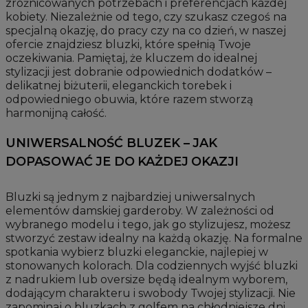
zróżnicowanych potrzebach i preferencjach każdej
kobiety. Niezależnie od tego, czy szukasz czegoś na
specjalną okazję, do pracy czy na co dzień, w naszej
ofercie znajdziesz bluzki, które spełnią Twoje
oczekiwania. Pamiętaj, że kluczem do idealnej
stylizacji jest dobranie odpowiednich dodatków –
delikatnej biżuterii, eleganckich torebek i
odpowiedniego obuwia, które razem stworzą
harmonijną całość.
UNIWERSALNOŚĆ BLUZEK – JAK
DOPASOWAĆ JE DO KAŻDEJ OKAZJI
Bluzki są jednym z najbardziej uniwersalnych
elementów damskiej garderoby. W zależności od
wybranego modelu i tego, jak go stylizujesz, możesz
stworzyć zestaw idealny na każdą okazję. Na formalne
spotkania wybierz bluzki eleganckie, najlepiej w
stonowanych kolorach. Dla codziennych wyjść bluzki
z nadrukiem lub oversize będą idealnym wyborem,
dodającym charakteru i swobody Twojej stylizacji. Nie
zapominaj o bluzkach z golfem na chłodniejsze dni,