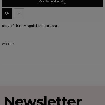
Add to basket
S/M
L/XL
copy of Hummingbird printed t-shirt
zł89.99
Newsletter