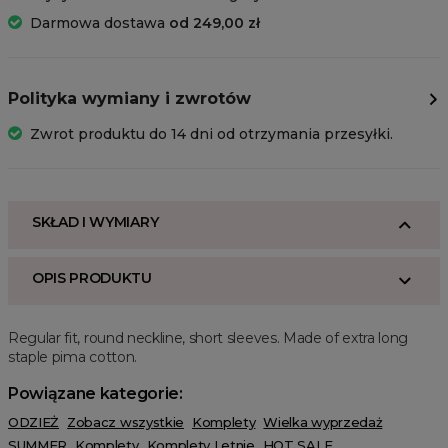
Darmowa dostawa
od 249,00 zł
Polityka wymiany i zwrotów
Zwrot produktu do 14 dni od otrzymania przesyłki.
SKŁAD I WYMIARY
OPIS PRODUKTU
Regular fit, round neckline, short sleeves. Made of extra long
staple pima cotton.
Powiązane kategorie:
ODZIEŻ
Zobacz wszystkie
Komplety
Wielka wyprzedaż
SUMMER
Komplety
Komplety Letnie
HOT SALE