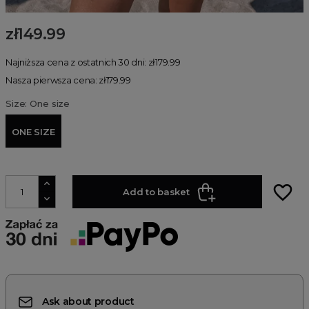
zł149.99
Najniższa cena z ostatnich 30 dni: zł179.99
Nasza pierwsza cena: zł179.99
Size: One size
ONE SIZE
favorite_border
Add to basket
Ask about product