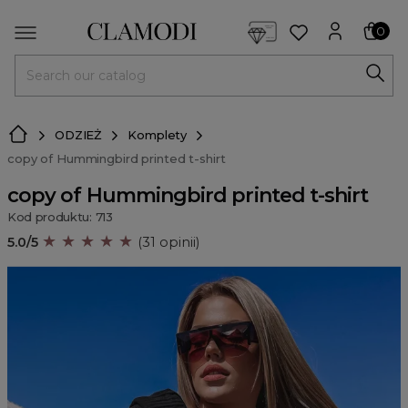
<script> dlApi = { cmd: [] }; </script> <script src="https://l
0
MENU
ODZIEŻ
Komplety
copy of Hummingbird printed t-shirt
copy of Hummingbird printed t-shirt
Kod produktu: 713
★ ★ ★ ★ ★
5.0/5
(31 opinii)