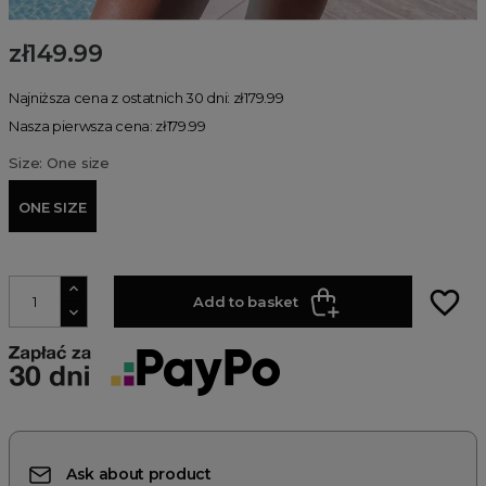
zł149.99
Najniższa cena z ostatnich 30 dni: zł179.99
Nasza pierwsza cena: zł179.99
Size: One size
ONE SIZE
favorite_border
Add to basket
Ask about product