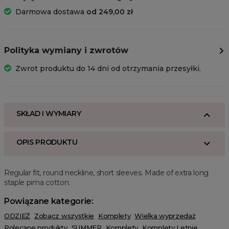
Darmowa dostawa
od 249,00 zł
Polityka wymiany i zwrotów
Zwrot produktu do 14 dni od otrzymania przesyłki.
SKŁAD I WYMIARY
OPIS PRODUKTU
Regular fit, round neckline, short sleeves. Made of extra long
staple pima cotton.
Powiązane kategorie:
ODZIEŻ
Zobacz wszystkie
Komplety
Wielka wyprzedaż
Polecane produkty
SUMMER
Komplety
Komplety Letnie