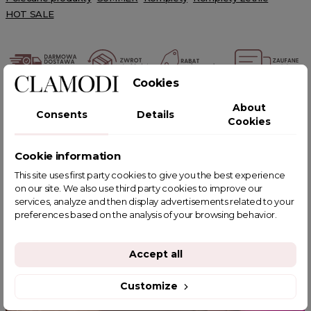
HOT SALE
Cookies
POWIĄZANE TAGI
About
Consents
Details
Cookies
Cookie information
This site uses first party cookies to give you the best experience
YOU MIGHT ALSO LIKE
on our site. We also use third party cookies to improve our
services, analyze and then display advertisements related to your
preferences based on the analysis of your browsing behavior.
Accept all
Customize