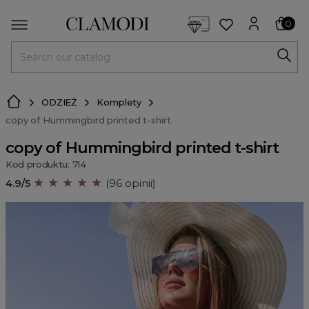
<script> dlApi = { cmd: [] }; </script> <script src="https://l
0
MENU
ODZIEŻ
Komplety
copy of Hummingbird printed t-shirt
copy of Hummingbird printed t-shirt
Kod produktu: 714
★ ★ ★ ★ ★
4.9/5
(96 opinii)