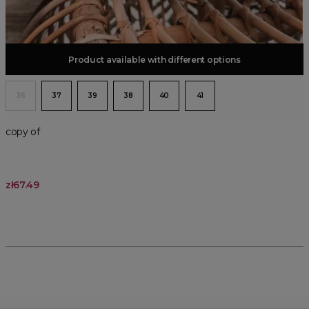
Product available with different options
Add to basket
36
37
39
38
40
41
copy of
zł67.49