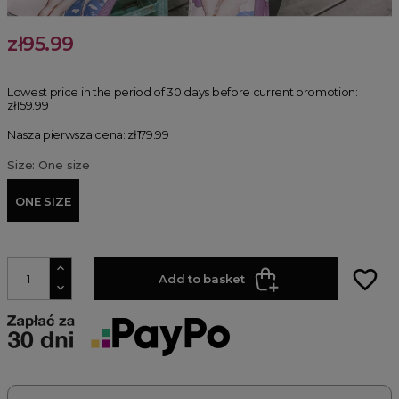
zł95.99
Lowest price in the period of 30 days before current promotion:
zł159.99
Nasza pierwsza cena: zł179.99
Size: One size
ONE SIZE
favorite_border
Add to basket