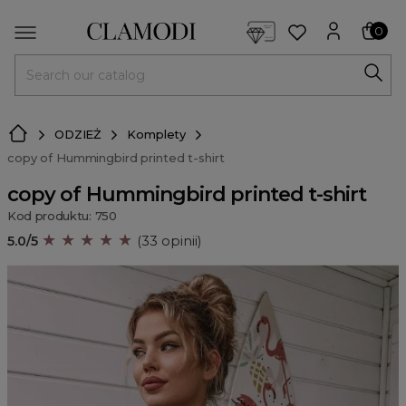
<script> dlApi = { cmd: [] }; </script> <script src="https://l
0
MENU
ODZIEŻ
Komplety
copy of Hummingbird printed t-shirt
copy of Hummingbird printed t-shirt
Kod produktu: 750
★ ★ ★ ★ ★
5.0/5
(33 opinii)