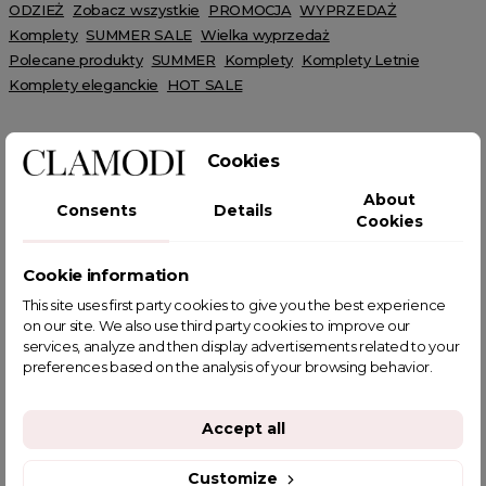
ODZIEŻ
Zobacz wszystkie
PROMOCJA
WYPRZEDAŻ
Komplety
SUMMER SALE
Wielka wyprzedaż
Polecane produkty
SUMMER
Komplety
Komplety Letnie
Komplety eleganckie
HOT SALE
Cookies
About
Consents
Details
Cookies
POWIĄZANE TAGI
Cookie information
This site uses first party cookies to give you the best experience
on our site. We also use third party cookies to improve our
services, analyze and then display advertisements related to your
YOU MIGHT ALSO LIKE
preferences based on the analysis of your browsing behavior.
Accept all
Customize