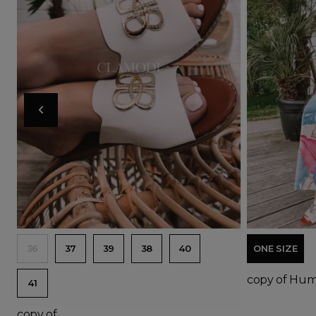
Product avail
Ad
36
37
39
38
40
ONE SIZE
copy of Humm
41
copy of