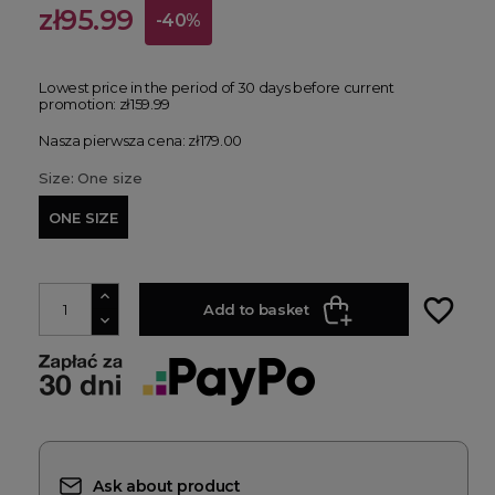
zł95.99
-40%
Lowest price in the period of 30 days before current
promotion:
zł159.99
Nasza pierwsza cena: zł179.00
Size: One size
ONE SIZE
favorite_border
Add to basket
Ask about product