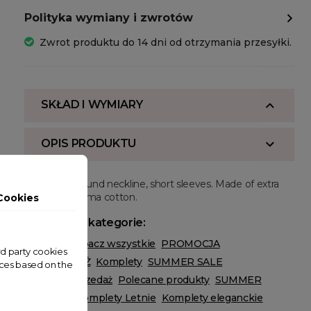
Polityka wymiany i zwrotów
Zwrot produktu do 14 dni od otrzymania przesyłki.
SKŁAD I WYMIARY
OPIS PRODUKTU
Regular fit, round neckline, short sleeves. Made of extra
long staple pima cotton.
Cookies
Powiązane kategorie:
ODZIEŻ
Zobacz wszystkie
PROMOCJA
ird party cookies
WYPRZEDAŻ
Komplety
SUMMER SALE
nces based on the
Wielka wyprzedaż
Polecane produkty
SUMMER
Komplety
Komplety Letnie
Komplety eleganckie