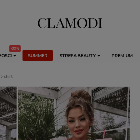
ib.onet.pl/s.csr/build/dlApi/minit.boot.min.js" async></script>
-30%
OSCI
SUMMER
STREFA BEAUTY
PREMIUM
-shirt