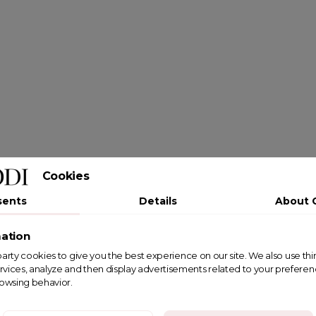
Cookies
sents
Details
About 
ation
st party cookies to give you the best experience on our site. We also use th
rvices, analyze and then display advertisements related to your prefere
rowsing behavior.