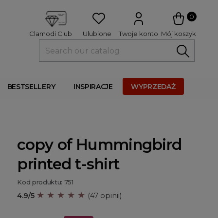
 
0
Ulubione
Twoje konto
Mój koszyk
Clamodi Club
BESTSELLERY
INSPIRACJE
WYPRZEDAŻ
copy of Hummingbird
printed t-shirt
Kod produktu: 751
★ ★ ★ ★ ★
4.9/5
(47 opinii)