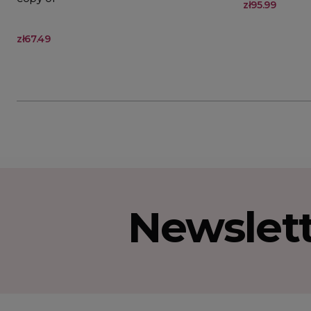
zł95.99
zł67.49
Newslet