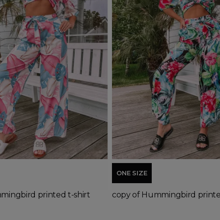
able with different options
d to basket
Add to basket
ONE SIZE
ingbird printed t-shirt
copy of Hummingbird printed