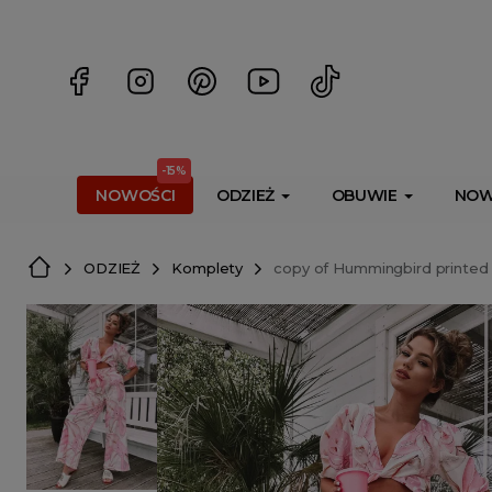
<script> dlApi = { cmd: [] }; </script> <script src="https://l
-15%
NOWOŚCI
ODZIEŻ
OBUWIE
NOW
ODZIEŻ
Komplety
copy of Hummingbird printed t