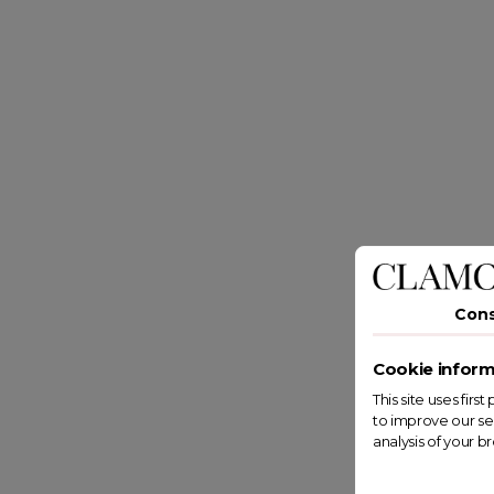
Con
Cookie inform
This site uses fir
to improve our se
analysis of your b