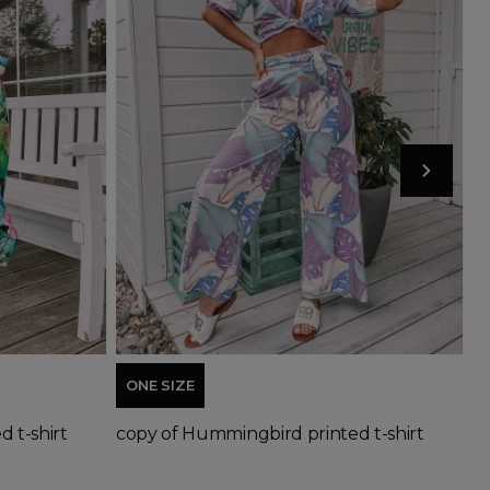
Add to basket
ONE SIZE
 t-shirt
copy of Hummingbird printed t-shirt