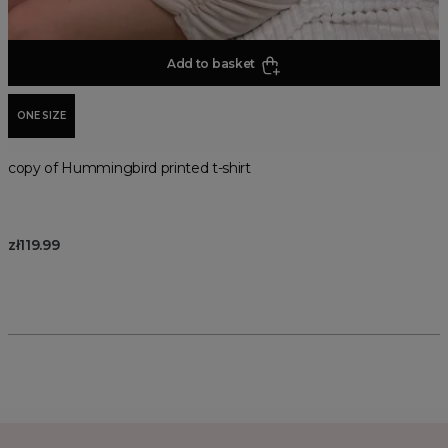
Add to basket
ONE SIZE
copy of Hummingbird printed t-shirt
zł119.99