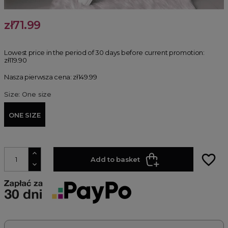
zł71.99
Lowest price in the period of 30 days before current promotion:
zł119.90
Nasza pierwsza cena: zł149.99
Size: One size
ONE SIZE
favorite_border
Add to basket