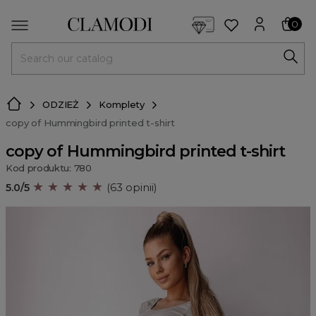
<script> dlApi = { cmd: [] }; </script> <script src="https://l
0
MENU
ODZIEŻ
Komplety
copy of Hummingbird printed t-shirt
copy of Hummingbird printed t-shirt
Kod produktu: 780
★ ★ ★ ★ ★
5.0/5
(63 opinii)