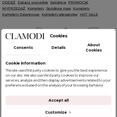
ODZIEŻ
Zobacz wszystkie
Spódnice
PROMOCJA
WYPRZEDAŻ
Komplety
Spódnice maxi
Komplety
Komplety Dzianinowe
Komplety eleganckie
HOT SALE
Cookies
About
Consents
Details
POWIĄZANE TAGI
Cookies
Cookie information
This site uses first party cookies to give you the best experience
on our site. We also use third party cookies to improve our
YOU MIGHT ALSO LIKE
services, analyze and then display advertisements related to your
preferences based on the analysis of your browsing behavior.
Accept all
Customize