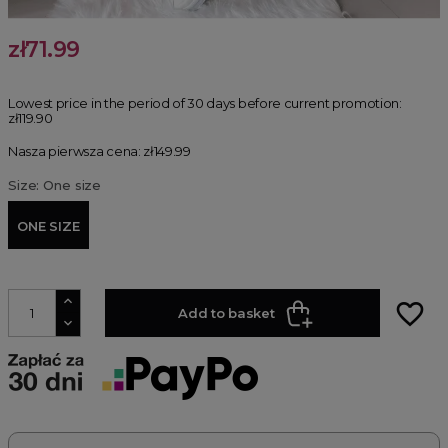
zł71.99
Lowest price in the period of 30 days before current promotion:
zł119.90
Nasza pierwsza cena: zł149.99
Size: One size
ONE SIZE
favorite_border
Add to basket