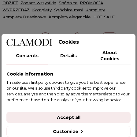
ODZIEŻ
Zobacz wszystkie
Spódnice
PROMOCJA
WYPRZEDAŻ
Komplety
Spódnice maxi
Komplety
Komplety Dzianinowe
Komplety eleganckie
HOT SALE
Cookies
About
Consents
Details
POWIĄZANE TAGI
Cookies
Cookie information
This site uses first party cookies to give you the best experience
on our site. We also use third party cookies to improve our
YOU MIGHT ALSO LIKE
services, analyze and then display advertisements related to your
preferences based on the analysis of your browsing behavior.
Accept all
Customize