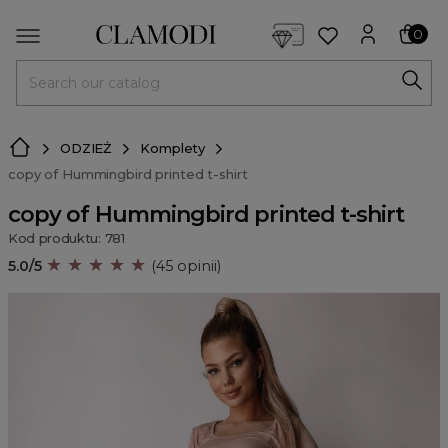
<script> dlApi = { cmd: [] }; </script> <script src="https://l
0
MENU
ODZIEŻ
Komplety
copy of Hummingbird printed t-shirt
copy of Hummingbird printed t-shirt
Kod produktu: 781
★ ★ ★ ★ ★
5.0/5
(45 opinii)