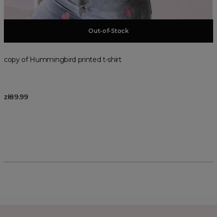
Add to basket
Out-of-Stock
copy of Hummingbird printed t-shirt
zł89.99