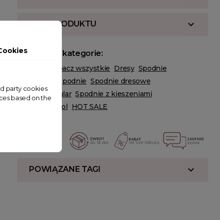
OPIS PRODUKTU
Cookies
Powiązane kategorie:
ODZIEŻ
Zobacz wszystkie
Dresy
Spodnie
PLUS SIZE
Spodnie
Spodnie dresowe
ird party cookies
Spodnie regular
Spodnie z kieszeniami
nces based on the
Back to school
HOT SALE
POWIĄZANE TAGI