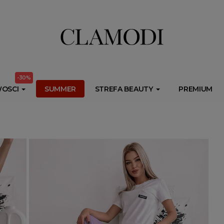
ib.onet.pl/s.csr/build/dlApi/minit.boot.min.js" async></script>
-30%
OSCI
SUMMER
STREFA BEAUTY
PREMIUM