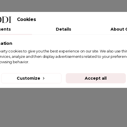
Cookies
sents
Details
About 
ation
st party cookies to give you the best experience on our site. We also use th
rvices, analyze and then display advertisements related to your prefere
rowsing behavior.
Customize
Accept all