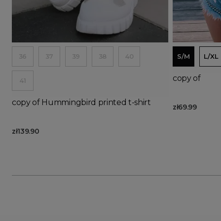
Ad
36
37
39
38
40
S/M
L/XL
copy of
41
copy of Hummingbird printed t-shirt
zł69.99
zł139.90