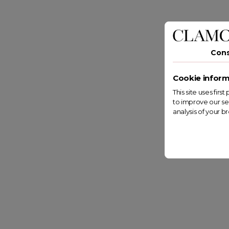
Con
Cookie inform
This site uses fir
to improve our se
analysis of your b