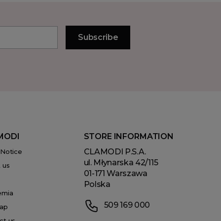
MODI
STORE INFORMATION
CLAMODI P.S.A.
 Notice
ul. Młynarska 42/115
 us
01-171 Warszawa
Polska
emia
509 169 000
ap
ct us