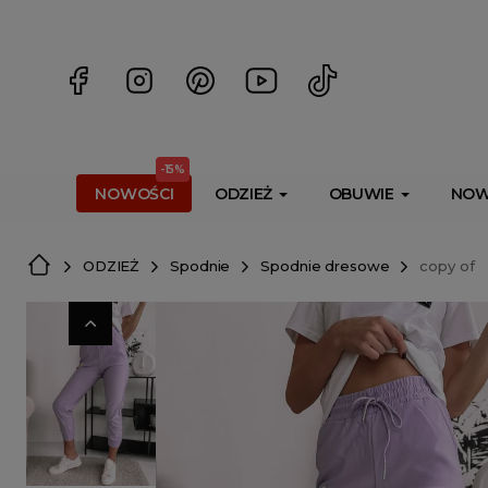
<script> dlApi = { cmd: [] }; </script> <script src="https://l
-15%
NOWOŚCI
ODZIEŻ
OBUWIE
NOW
ODZIEŻ
Spodnie
Spodnie dresowe
copy of