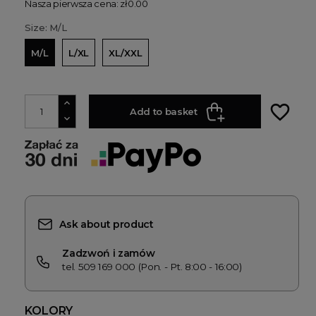
Nasza pierwsza cena: zł0.00
Size: M/L
M/L
L/XL
XL/XXL
favorite_border
Add to basket
Ask about product
Zadzwoń i zamów
tel. 509 169 000 (Pon. - Pt. 8:00 - 16:00)
KOLORY