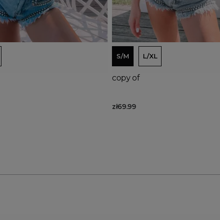
Out-of-Stock
d to basket
Add to basket
S/M
L/XL
copy of
zł69.99