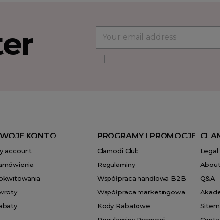
ter
WOJE KONTO
PROGRAMY I PROMOCJE
CLA
y account
Clamodi Club
Legal
amówienia
Regulaminy
About
okwitowania
Współpraca handlowa B2B
Q&A
wroty
Współpraca marketingowa
Akad
abaty
Kody Rabatowe
Sitem
Regulaminy Promocji
Conta