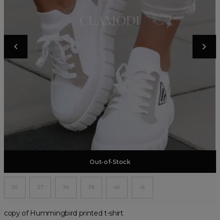
Add to basket
Out-of-Stock
36
37
39
38
40
41
copy of Hummingbird printed t-shirt