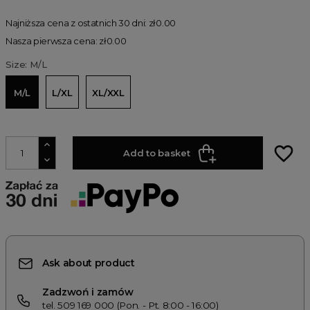
Najniższa cena z ostatnich 30 dni: zł0.00
Nasza pierwsza cena: zł0.00
Size: M/L
M/L
L/XL
XL/XXL
favorite_border
Add to basket
Ask about product
Zadzwoń i zamów
tel. 509 169 000 (Pon. - Pt. 8:00 - 16:00)