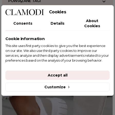
POWIĄZANE TAGI
Cookies
About
Consents
Details
Cookies
YOU MIGHT ALSO LIKE
Cookie information
This site uses first party cookies to give you the best experience
on our site. We also use third party cookies to improve our
services, analyze and then display advertisements related to your
preferences based on the analysis of your browsing behavior.
Accept all
Customize