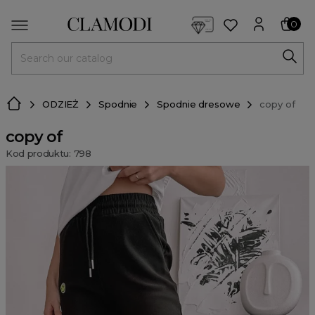
<script> dlApi = { cmd: [] }; </script> <script src="https://l
0
MENU
ODZIEŻ
Spodnie
Spodnie dresowe
copy of
copy of
Kod produktu: 798