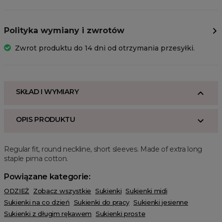
Polityka wymiany i zwrotów
Zwrot produktu do 14 dni od otrzymania przesyłki.
SKŁAD I WYMIARY
OPIS PRODUKTU
Regular fit, round neckline, short sleeves. Made of extra long
staple pima cotton.
Powiązane kategorie:
ODZIEŻ
Zobacz wszystkie
Sukienki
Sukienki midi
Sukienki na co dzień
Sukienki do pracy
Sukienki jesienne
Sukienki z długim rękawem
Sukienki proste