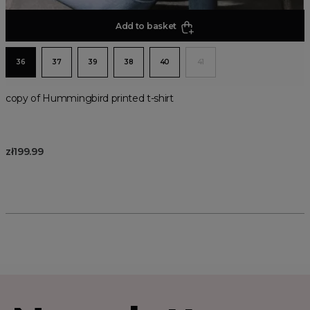
Add to basket
36
37
39
38
40
41
copy of Hummingbird printed t-shirt
zł199.99