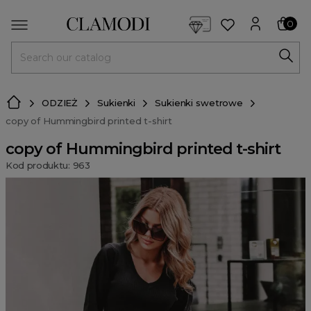
<script> dlApi = { cmd: [] }; </script> <script src="https://l
0
MENU
ODZIEŻ
Sukienki
Sukienki swetrowe
copy of Hummingbird printed t-shirt
copy of Hummingbird printed t-shirt
Kod produktu: 963