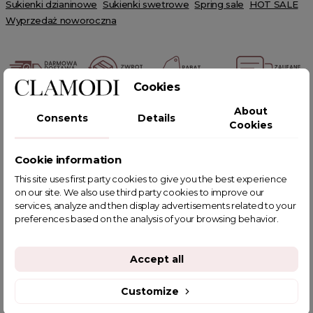
Sukienki dzianinowe
Sukienki swetrowe
Spring sale
HOT SALE
Wyprzedaż noworoczna
Cookies
POWIĄZANE TAGI
About
Consents
Details
Cookies
Cookie information
This site uses first party cookies to give you the best experience
YOU MIGHT ALSO LIKE
on our site. We also use third party cookies to improve our
services, analyze and then display advertisements related to your
preferences based on the analysis of your browsing behavior.
Accept all
Customize