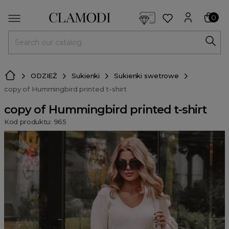
<script> dlApi = { cmd: [] }; </script> <script src="https://l
0
MENU
ODZIEŻ
Sukienki
Sukienki swetrowe
copy of Hummingbird printed t-shirt
copy of Hummingbird printed t-shirt
Kod produktu: 965