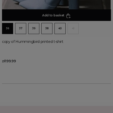
Add to basket
36
37
39
38
40
41
copy of Hummingbird printed t-shirt
zł199.99