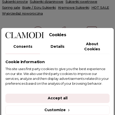
Sukienki proste
Sukienki dzianinowe
Sukienki swetrowe
Spring sale
Białe / Ecru Sukienki
Kremowe Sukienki
HOT SALE
Wyprzedaż noworoczna
Cookies
About
Consents
Details
POWIĄZANE TAGI
Cookies
Cookie information
This site uses first party cookies to give you the best experience
on our site. We also use third party cookies to improve our
YOU MIGHT ALSO LIKE
services, analyze and then display advertisements related to your
preferences based on the analysis of your browsing behavior.
Accept all
Customize