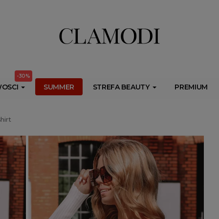
ib.onet.pl/s.csr/build/dlApi/minit.boot.min.js" async></script>
-30%
OSCI
SUMMER
STREFA BEAUTY
PREMIUM
hirt