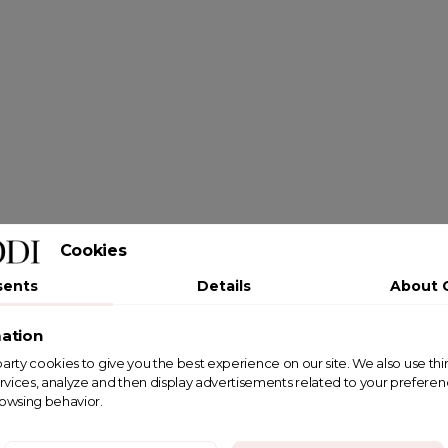
Cookies
sents
Details
About 
ation
st party cookies to give you the best experience on our site. We also use th
rvices, analyze and then display advertisements related to your prefere
rowsing behavior.