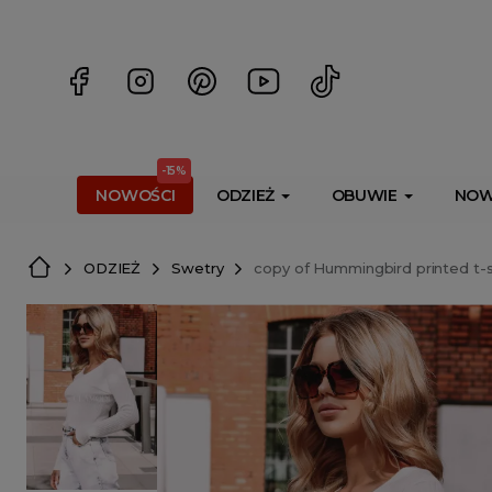
<script> dlApi = { cmd: [] }; </script> <script src="https://l
-15%
NOWOŚCI
ODZIEŻ
OBUWIE
NOW
ODZIEŻ
Swetry
copy of Hummingbird printed t-s