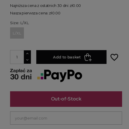
Najniższa cena z ostatnich 30 dni: zł0.00
Nasza pierwsza cena: zł0.00
Size: L/XL
L/XL
favorite_border
Add to basket
Out-of-Stock