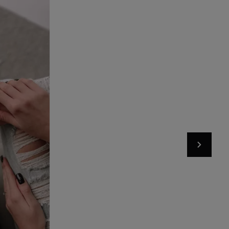
rent options
Add to basket