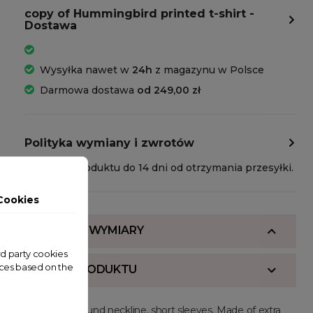
copy of Hummingbird printed t-shirt -
Dostawa
Wysyłka nawet w
24h
z magazynu w Polsce
Darmowa dostawa
od 249,00 zł
Polityka wymiany i zwrotów
Zwrot produktu do 14 dni od otrzymania przesyłki.
Cookies
SKŁAD I WYMIARY
ird party cookies
nces based on the
OPIS PRODUKTU
Regular fit, round neckline, short sleeves. Made of extra