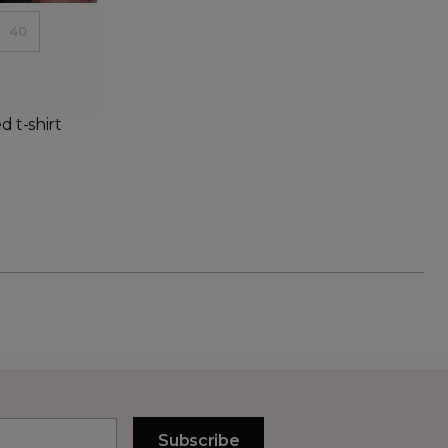
40
 t-shirt