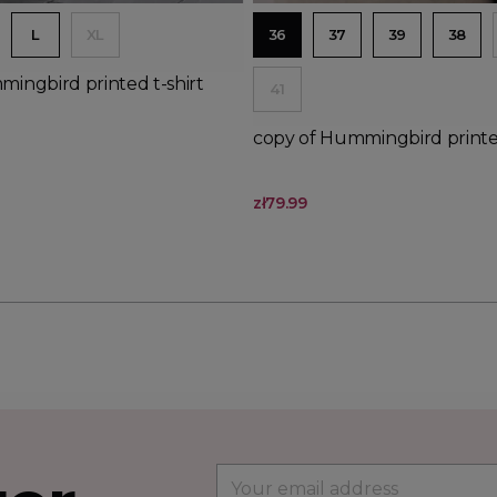
L
XL
36
37
39
38
ingbird printed t-shirt
41
copy of Hummingbird printed
zł79.99