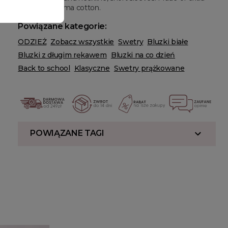
long staple pima cotton.
Powiązane kategorie:
ODZIEŻ
Zobacz wszystkie
Swetry
Bluzki białe
Bluzki z długim rękawem
Bluzki na co dzień
Back to school
Klasyczne
Swetry prążkowane
POWIĄZANE TAGI