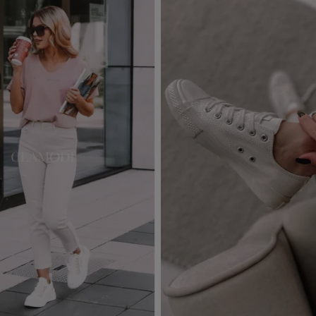
Out-of-Stock
Product available with diffe
d to basket
Add to basket