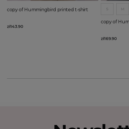
S
M
copy of Hummingbird printed t-shirt
copy of Humm
zł143.90
zł169.90