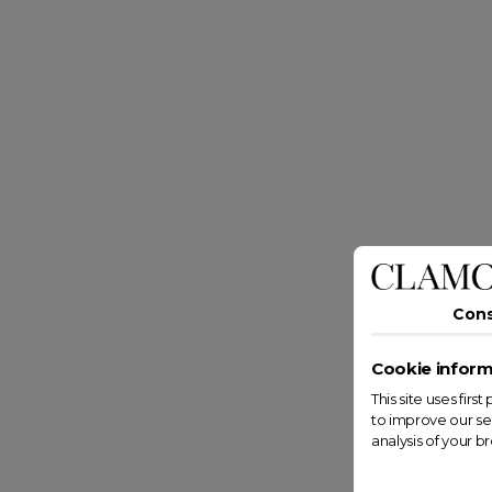
Con
Cookie inform
This site uses fir
to improve our se
analysis of your b