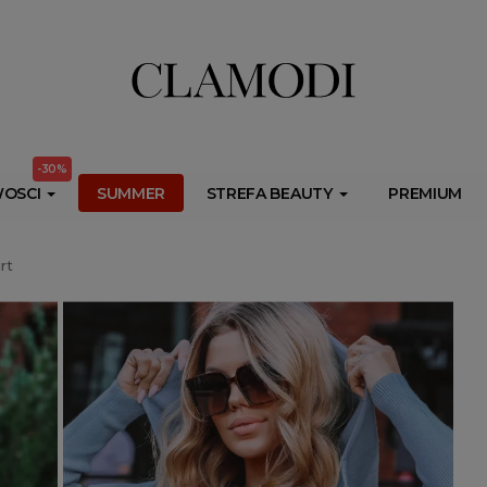
ib.onet.pl/s.csr/build/dlApi/minit.boot.min.js" async></script>
-30%
OSCI
SUMMER
STREFA BEAUTY
PREMIUM
rt