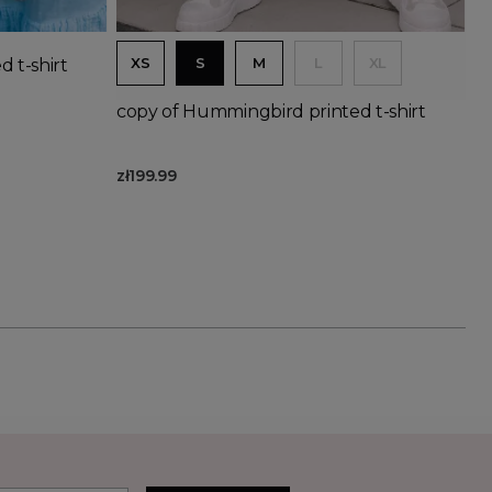
Out-of-Stock
Add to basket
XS
S
M
L
XL
 t-shirt
copy of Hummingbird printed t-shirt
zł199.99