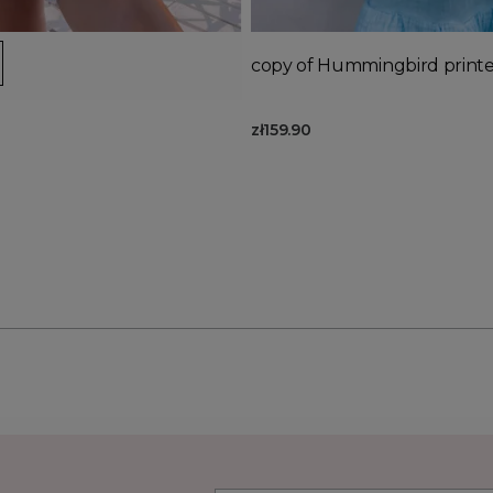
Out-of-Stock
d to basket
Add to basket
copy of Hummingbird printed
zł159.90