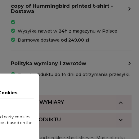
copy of Hummingbird printed t-shirt -
Dostawa
Wysyłka nawet w
24h
z magazynu w Polsce
Darmowa dostawa
od 249,00 zł
Polityka wymiany i zwrotów
Zwrot produktu do 14 dni od otrzymania przesyłki.
Cookies
SKŁAD I WYMIARY
ird party cookies
OPIS PRODUKTU
nces based on the
Regular fit, round neckline, short sleeves. Made of extra