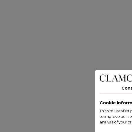
Con
Cookie inform
This site uses fir
to improve our se
analysis of your b