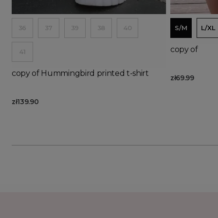
Ad
36
37
39
38
40
S/M
L/XL
copy of
41
copy of Hummingbird printed t-shirt
zł69.99
zł139.90