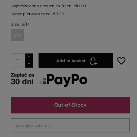
Najniższa cena z ostatnich 30 dni: zł0.00
Nasza pierwsza cena: zł0.00
Size: S/M
S/M
favorite_border
Add to basket
Out-of-Stock