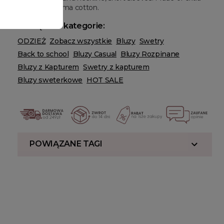
long staple pima cotton.
Powiązane kategorie:
ODZIEŻ
Zobacz wszystkie
Bluzy
Swetry
Back to school
Bluzy Casual
Bluzy Rozpinane
Bluzy z Kapturem
Swetry z kapturem
Bluzy sweterkowe
HOT SALE
POWIĄZANE TAGI