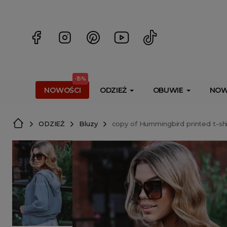
<script> dlApi = { cmd: [] }; </script> <script src="https://l
-15%
NOWOŚCI
ODZIEŻ
OBUWIE
NOW
ODZIEŻ
Bluzy
copy of Hummingbird printed t-shi