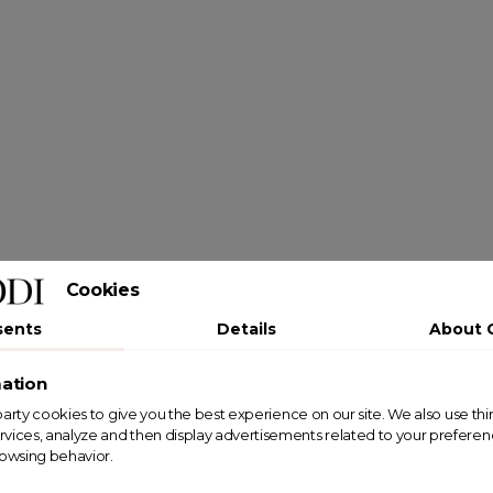
Cookies
sents
Details
About 
ation
st party cookies to give you the best experience on our site. We also use th
rvices, analyze and then display advertisements related to your prefere
rowsing behavior.