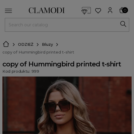
<script> dlApi = { cmd: [] }; </script> <script src="https://l
0
MENU
ODZIEŻ
Bluzy
copy of Hummingbird printed t-shirt
copy of Hummingbird printed t-shirt
Kod produktu: 999