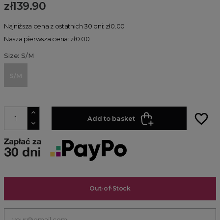
zł139.90
Najniższa cena z ostatnich 30 dni: zł0.00
Nasza pierwsza cena: zł0.00
Size: S/M
S/M
favorite_border
Add to basket
Out-of-Stock