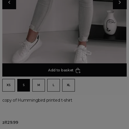
Add to basket
XS
S
M
L
XL
copy of Hummingbird printed t-shirt
zł129.99