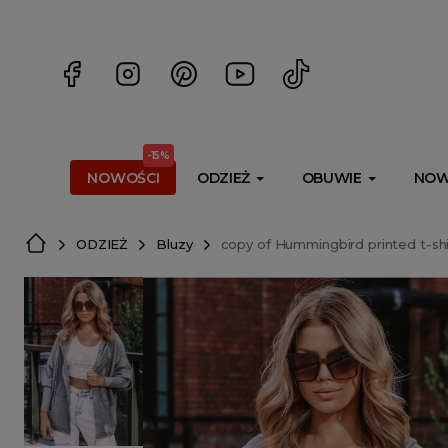
<script> dlApi = { cmd: [] }; </script> <script src="https://l
-15%
NOWOŚCI
ODZIEŻ
OBUWIE
NOW
ODZIEŻ
Bluzy
copy of Hummingbird printed t-shi