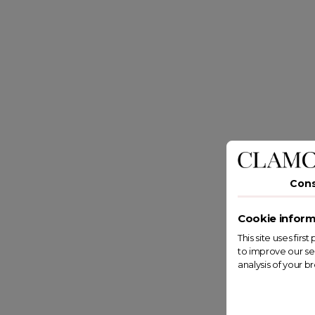
Con
Cookie inform
This site uses fir
to improve our se
analysis of your b