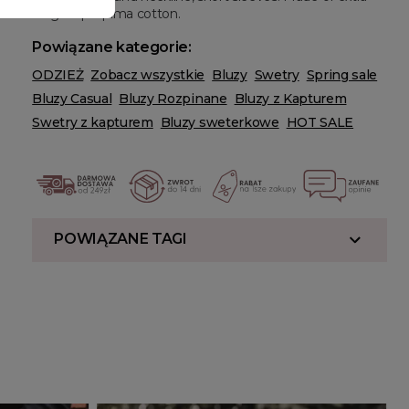
long staple pima cotton.
Powiązane kategorie:
ODZIEŻ
Zobacz wszystkie
Bluzy
Swetry
Spring sale
Bluzy Casual
Bluzy Rozpinane
Bluzy z Kapturem
Swetry z kapturem
Bluzy sweterkowe
HOT SALE
POWIĄZANE TAGI