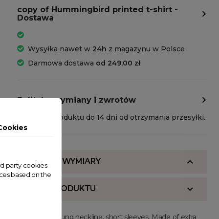
copy of Hummingbird printed t-shirt -
Dostawa
Wysyłka nawet w
24h
z magazynu w Polsce
Darmowa dostawa
od 249,00 zł
Polityka wymiany i zwrotów
Zwrot produktu do 14 dni od otrzymania przesyłki.
Cookies
SKŁAD I WYMIARY
ird party cookies
nces based on the
OPIS PRODUKTU
Regular fit, round neckline, short sleeves. Made of extra