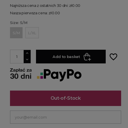
Najniższa cena z ostatnich 30 dni: zł0.00
Nasza pierwsza cena: zł0.00
Size: S/M
S/M
L/XL
favorite_border
Add to basket
Out-of-Stock