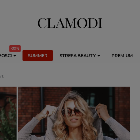
ib.onet.pl/s.csr/build/dlApi/minit.boot.min.js" async></script>
-30%
OSCI
SUMMER
STREFA BEAUTY
PREMIUM
rt