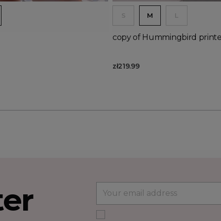
S
M
L
copy of Hummingbird printed
zł219.99
ter