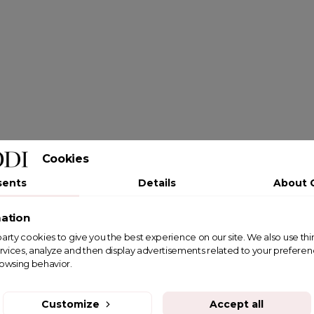
Cookies
sents
Details
About 
ation
st party cookies to give you the best experience on our site. We also use th
rvices, analyze and then display advertisements related to your prefere
rowsing behavior.
Customize
Accept all