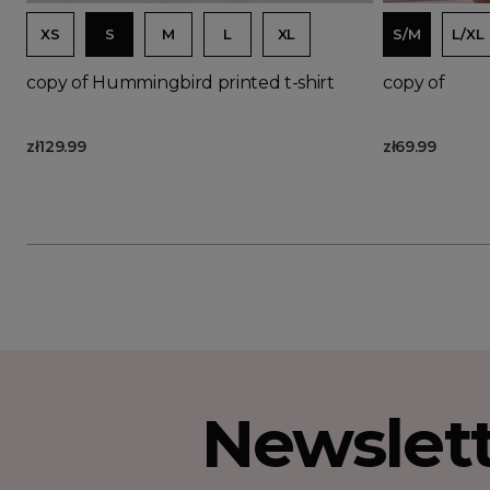
XS
S
M
L
XL
S/M
L/XL
copy of Hummingbird printed t-shirt
copy of
zł129.99
zł69.99
Newslet