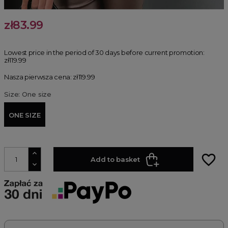
zł83.99
Lowest price in the period of 30 days before current promotion:
zł119.99
Nasza pierwsza cena: zł119.99
Size: One size
ONE SIZE
favorite_border
Add to basket