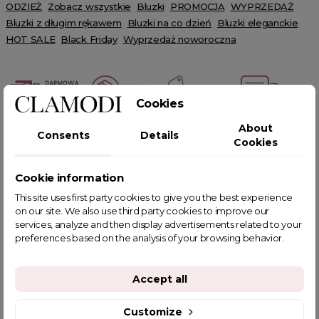
ODZIEŻ
Zobacz wszystkie
Bluzki
PROMOCJA
WYPRZEDAŻ
Bluzki z długim rękawem
Bluzki na co dzień
Bluzki eleganckie
HOT SALE
Black Friday
Wyprzedaż noworoczna
Cookies
About
POWIĄZANE TAGI
Consents
Details
Cookies
Cookie information
This site uses first party cookies to give you the best experience
on our site. We also use third party cookies to improve our
YOU MIGHT ALSO LIKE
services, analyze and then display advertisements related to your
preferences based on the analysis of your browsing behavior.
Accept all
Customize