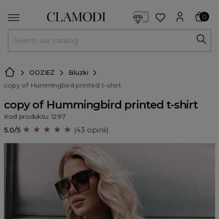
<script> dlApi = { cmd: [] }; </script> <script src="https://l
0
MENU
ODZIEŻ
Bluzki
copy of Hummingbird printed t-shirt
copy of Hummingbird printed t-shirt
Kod produktu: 1297
★ ★ ★ ★ ★
5.0/5
(43 opinii)