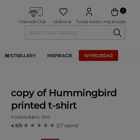
 
0
Ulubione
Twoje konto
Mój koszyk
Clamodi Club
BESTSELLERY
INSPIRACJE
WYPRZEDAŻ
copy of Hummingbird
printed t-shirt
Kod produktu: 1300
★ ★ ★ ★ ★
4.9/5
(27 opinii)