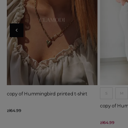
Ad
S
M
copy of Hummingbird printed t-shirt
copy of Humm
zł64.99
zł64.99