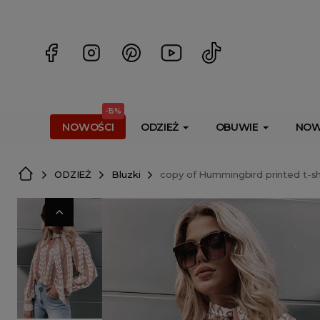
<script> dlApi = { cmd: [] }; </script> <script src="https://l
-15%
NOWOŚCI
ODZIEŻ
OBUWIE
NOW
ODZIEŻ
Bluzki
copy of Hummingbird printed t-sh