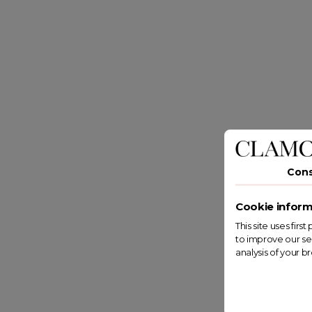
Con
Cookie inform
This site uses fir
to improve our se
analysis of your b