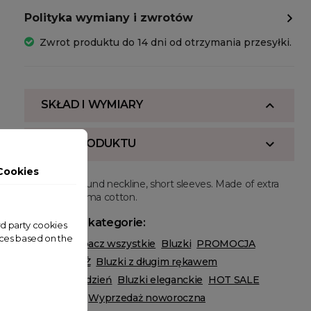
Polityka wymiany i zwrotów
Zwrot produktu do 14 dni od otrzymania przesyłki.
SKŁAD I WYMIARY
OPIS PRODUKTU
Cookies
Regular fit, round neckline, short sleeves. Made of extra
long staple pima cotton.
Powiązane kategorie:
ird party cookies
nces based on the
ODZIEŻ
Zobacz wszystkie
Bluzki
PROMOCJA
WYPRZEDAŻ
Bluzki z długim rękawem
Bluzki na co dzień
Bluzki eleganckie
HOT SALE
Black Friday
Wyprzedaż noworoczna