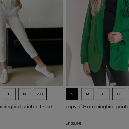
Product available with diffe
d to basket
Add to basket
L
XL
2XL
S
M
L
XL
ingbird printed t-shirt
copy of Hummingbird printed
zł125.99