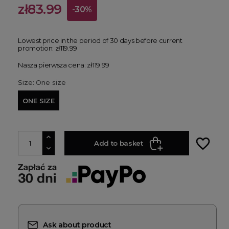
zł83.99
-30%
Lowest price in the period of 30 days before current
promotion:
zł119.99
Nasza pierwsza cena: zł119.99
Size: One size
ONE SIZE
favorite_border
Add to basket
Ask about product