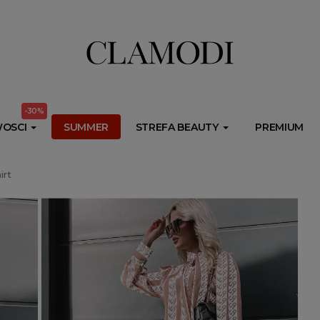
ib.onet.pl/s.csr/build/dlApi/minit.boot.min.js" async></script>
-30%
OSCI
SUMMER
STREFA BEAUTY
PREMIUM
irt