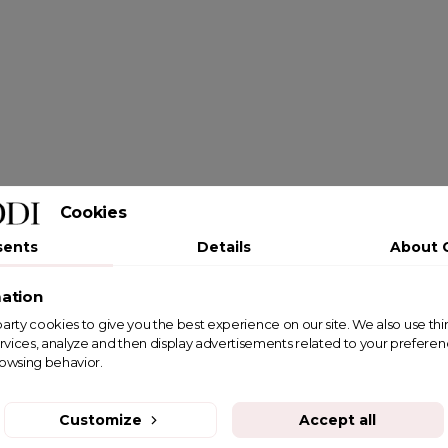
Cookies
sents
Details
About 
ation
st party cookies to give you the best experience on our site. We also use th
rvices, analyze and then display advertisements related to your prefere
rowsing behavior.
Customize
Accept all