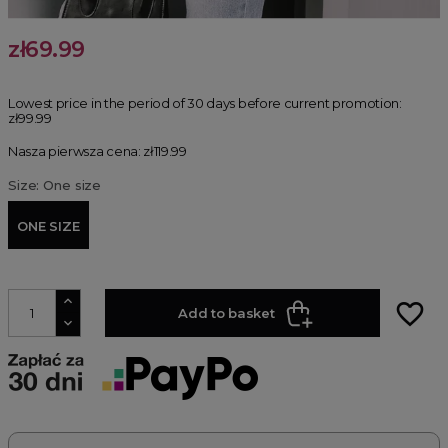
zł69.99
Lowest price in the period of 30 days before current promotion:
zł99.99
Nasza pierwsza cena: zł119.99
Size: One size
ONE SIZE
favorite_border
Add to basket