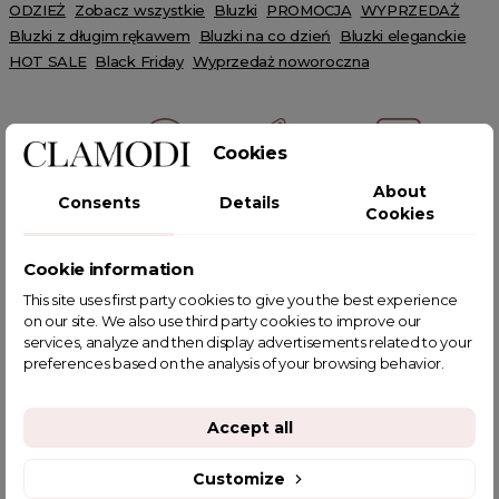
ODZIEŻ
Zobacz wszystkie
Bluzki
PROMOCJA
WYPRZEDAŻ
Bluzki z długim rękawem
Bluzki na co dzień
Bluzki eleganckie
HOT SALE
Black Friday
Wyprzedaż noworoczna
Cookies
About
Consents
Details
POWIĄZANE TAGI
Cookies
Cookie information
This site uses first party cookies to give you the best experience
on our site. We also use third party cookies to improve our
YOU MIGHT ALSO LIKE
services, analyze and then display advertisements related to your
preferences based on the analysis of your browsing behavior.
Accept all
Customize