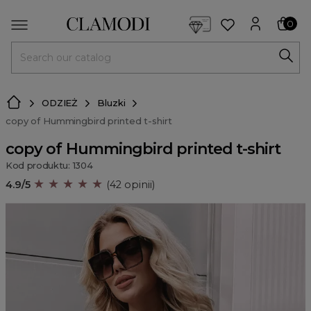
<script> dlApi = { cmd: [] }; </script> <script src="https://l
0
MENU
ODZIEŻ
Bluzki
copy of Hummingbird printed t-shirt
copy of Hummingbird printed t-shirt
Kod produktu: 1304
★ ★ ★ ★ ★
4.9/5
(42 opinii)