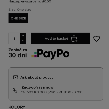
Nasza pierwsza cena: zł0.00
Size: One size
ONE SIZE
favorite_border
Add to basket
Ask about product
Zadzwoń i zamów
tel. 509 169 000 (Pon. - Pt. 8:00 - 16:00)
KOLORY