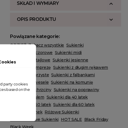
SKŁAD I WYMIARY
OPIS PRODUKTU
Powiązane kategorie:
ODZIEŻ
Zobacz wszystkie
Sukienki
Sukienki wieczorowe
Sukienki midi
Sukienki koktajlowe
Sukienki jesienne
Cookies
Sukienki na imprezę
Sukienki z długim rękawem
Sukienki wzorzyste
Sukienki z falbankami
Sukienki na wesele
Sukienki na komunię
ird party cookies
nces based on the
Sukienki na chrzciny
Sukienki na poprawiny
Sukienki z tiulem
Sukienki dla 40 latek
Sukienki dla 50 latek
Sukienki dla 60 latek
Kolory Sukienek
Różowe Sukienki
Wielokolorowe Sukienki
HOT SALE
Black Friday
Black Week