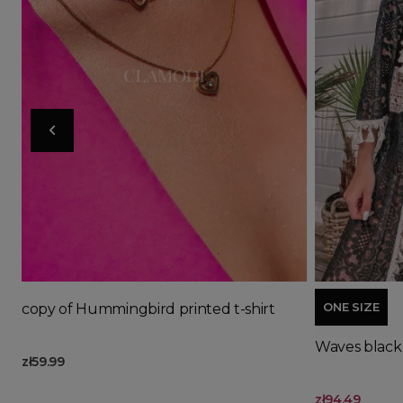
Ad
ONE SIZE
copy of Hummingbird printed t-shirt
Waves black
zł59.99
zł94.49