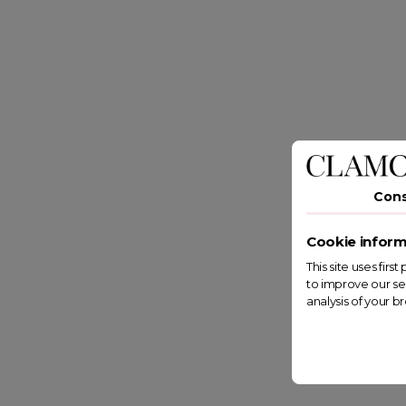
Con
Cookie inform
This site uses fir
to improve our se
analysis of your b