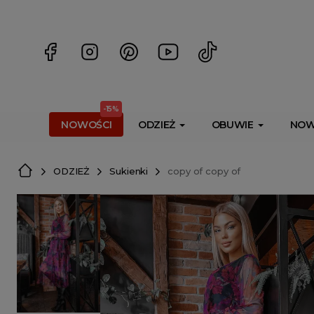
<script> dlApi = { cmd: [] }; </script> <script src="https://l
-15%
NOWOŚCI
ODZIEŻ
OBUWIE
NOW
ODZIEŻ
Sukienki
copy of copy of