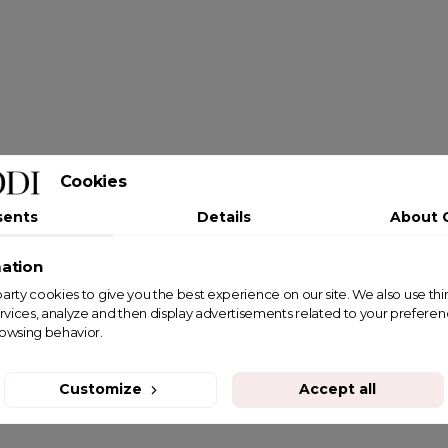
Cookies
sents
Details
About 
ation
st party cookies to give you the best experience on our site. We also use th
rvices, analyze and then display advertisements related to your prefere
rowsing behavior.
Customize
Accept all