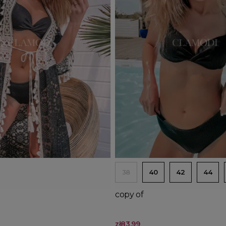
d to basket
Add to basket
38
40
42
44
copy of
zł83.99