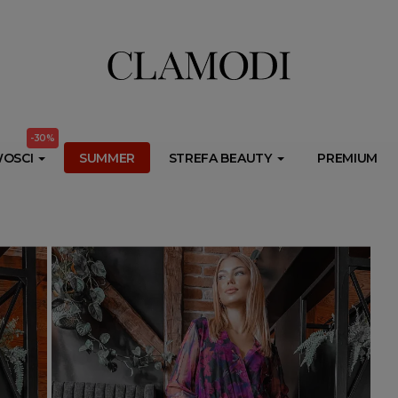
ib.onet.pl/s.csr/build/dlApi/minit.boot.min.js" async></script>
-30%
OSCI
SUMMER
STREFA BEAUTY
PREMIUM