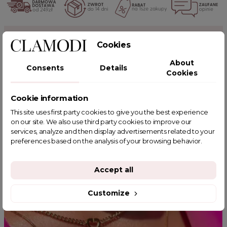
POWIĄZANE TAGI
Cookies
About
Consents
Details
Cookies
YOU MIGHT ALSO LIKE
Cookie information
This site uses first party cookies to give you the best experience
on our site. We also use third party cookies to improve our
services, analyze and then display advertisements related to your
preferences based on the analysis of your browsing behavior.
Accept all
Customize