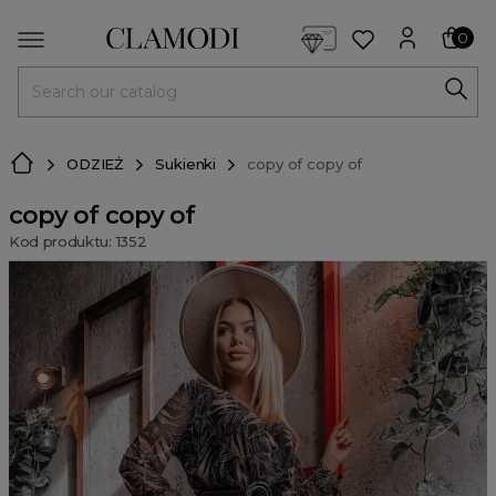
<script> dlApi = { cmd: [] }; </script> <script src="https://l
0
MENU
ODZIEŻ
Sukienki
copy of copy of
copy of copy of
Kod produktu: 1352