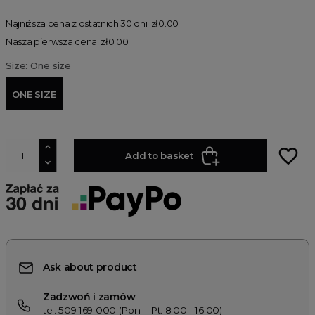
Najniższa cena z ostatnich 30 dni: zł0.00
Nasza pierwsza cena: zł0.00
Size: One size
ONE SIZE
favorite_border
Add to basket
Ask about product
Zadzwoń i zamów
tel. 509 169 000 (Pon. - Pt. 8:00 - 16:00)