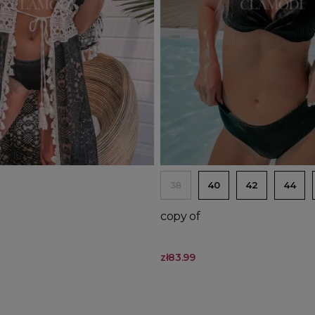
d to basket
Add to basket
38
40
42
44
copy of
zł83.99