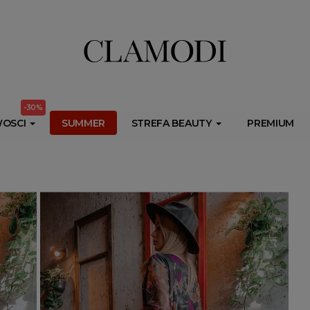
ib.onet.pl/s.csr/build/dlApi/minit.boot.min.js" async></script>
-30%
OSCI
SUMMER
STREFA BEAUTY
PREMIUM