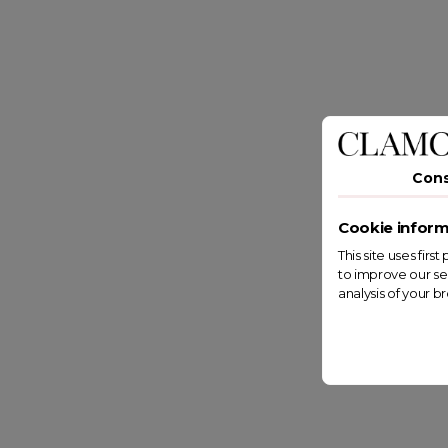
Con
Cookie inform
This site uses fir
to improve our se
analysis of your b