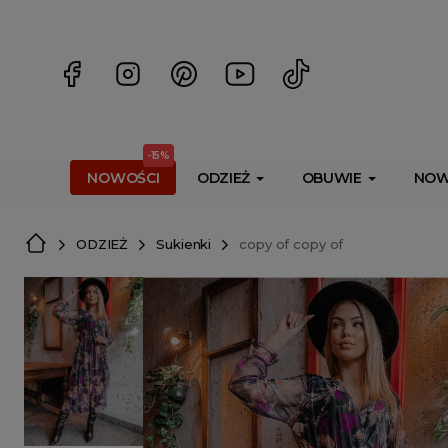
<script> dlApi = { cmd: [] }; </script> <script src="https://l
-15%
NOWOŚCI
ODZIEŻ
OBUWIE
NOW
ODZIEŻ
Sukienki
copy of copy of