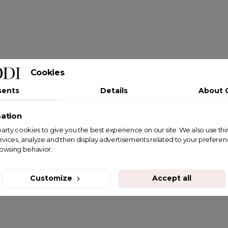
Cookies
sents
Details
About 
ation
st party cookies to give you the best experience on our site. We also use th
rvices, analyze and then display advertisements related to your prefere
rowsing behavior.
Customize
Accept all