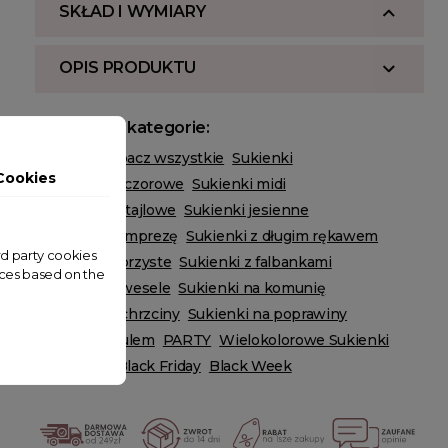
SKŁAD I WYMIARY
OPIS PRODUKTU
Powiązane kategorie:
ODZIEŻ
Zobacz wszystkie
Sukienki
Cookies
Sukienki wieczorowe
Sukienki midi
Sukienki koktajlowe
Sukienki jesienne
Sukienki na imprezę
Sukienki z długim rękawem
ird party cookies
Sukienki wzorzyste
Sukienki z falbankami
nces based on the
Sukienki na wesele
Sukienki na komunię
Sukienki na chrzciny
Sukienki na poprawiny
Sukienki z tiulem
PARTY
Wielokolorowe Sukienki
HOT SALE
Black Friday
Black Week