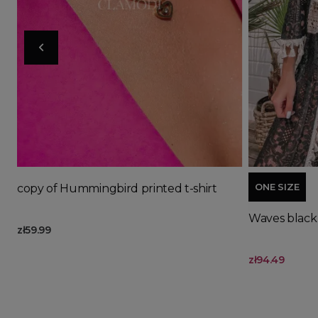
Ad
ONE SIZE
copy of Hummingbird printed t-shirt
Waves black
zł59.99
zł94.49