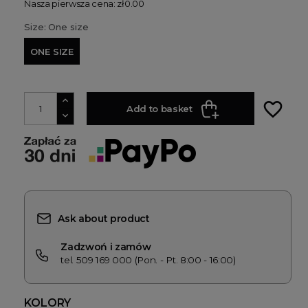
Nasza pierwsza cena: zł0.00
Size: One size
ONE SIZE
favorite_border
Add to basket
Ask about product
Zadzwoń i zamów
tel. 509 169 000 (Pon. - Pt. 8:00 - 16:00)
KOLORY