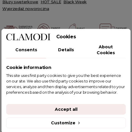
Bluzy sweterkowe
HOT SALE
Black Week
Wyprzedaż noworoczna
Cookies
POWIĄZANE TAGI
About
Consents
Details
Cookies
Cookie information
This site uses first party cookies to give you the best experience
YOU MIGHT ALSO LIKE
on our site. We also use third party cookies to improve our
services, analyze and then display advertisements related to your
preferences based on the analysis of your browsing behavior.
Accept all
Customize