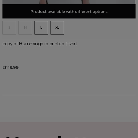
Product available with different options
Add to basket
S
M
L
XL
copy of Hummingbird printed t-shirt
zł119.99