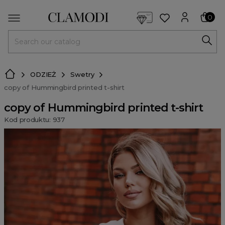
<script> dlApi = { cmd: [] }; </script> <script src="https://l
0
MENU
ODZIEŻ
Swetry
copy of Hummingbird printed t-shirt
copy of Hummingbird printed t-shirt
Kod produktu: 937