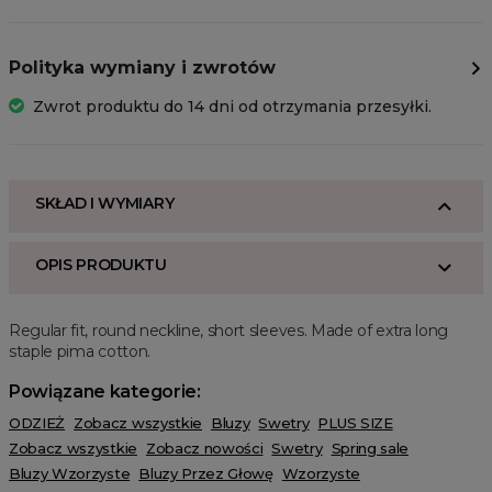
Polityka wymiany i zwrotów
Zwrot produktu do 14 dni od otrzymania przesyłki.
SKŁAD I WYMIARY
OPIS PRODUKTU
Regular fit, round neckline, short sleeves. Made of extra long
staple pima cotton.
Powiązane kategorie:
ODZIEŻ
Zobacz wszystkie
Bluzy
Swetry
PLUS SIZE
Zobacz wszystkie
Zobacz nowości
Swetry
Spring sale
Bluzy Wzorzyste
Bluzy Przez Głowę
Wzorzyste