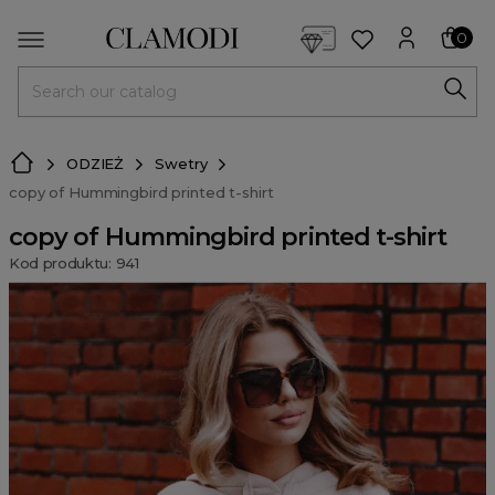
<script> dlApi = { cmd: [] }; </script> <script src="https://l
0
MENU
ODZIEŻ
Swetry
copy of Hummingbird printed t-shirt
copy of Hummingbird printed t-shirt
Kod produktu: 941