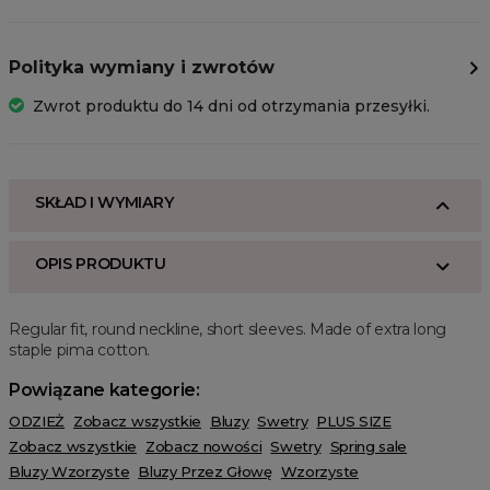
Polityka wymiany i zwrotów
Zwrot produktu do 14 dni od otrzymania przesyłki.
SKŁAD I WYMIARY
OPIS PRODUKTU
Regular fit, round neckline, short sleeves. Made of extra long
staple pima cotton.
Powiązane kategorie:
ODZIEŻ
Zobacz wszystkie
Bluzy
Swetry
PLUS SIZE
Zobacz wszystkie
Zobacz nowości
Swetry
Spring sale
Bluzy Wzorzyste
Bluzy Przez Głowę
Wzorzyste