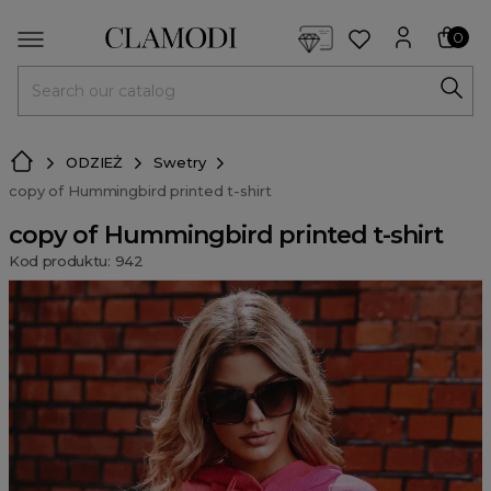
<script> dlApi = { cmd: [] }; </script> <script src="https://l
0
MENU
ODZIEŻ
Swetry
copy of Hummingbird printed t-shirt
copy of Hummingbird printed t-shirt
Kod produktu: 942