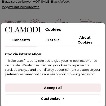
Bluzy sweterkowe
HOT SALE
Black Week
Wyprzedaż noworoczna
Cookies
POWIĄZANE TAGI
About
Consents
Details
Cookies
Cookie information
This site uses first party cookies to give you the best experience
YOU MIGHT ALSO LIKE
on our site. We also use third party cookies to improve our
services, analyze and then display advertisements related to your
preferences based on the analysis of your browsing behavior.
Accept all
Customize