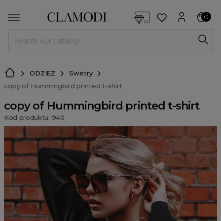
<script> dlApi = { cmd: [] }; </script> <script src="https://l
0
MENU
ODZIEŻ
Swetry
copy of Hummingbird printed t-shirt
copy of Hummingbird printed t-shirt
Kod produktu: 940