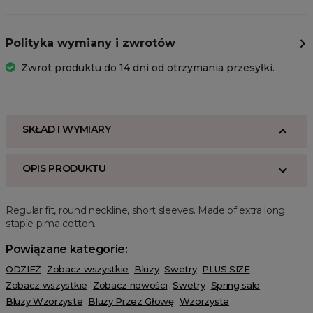
Polityka wymiany i zwrotów
Zwrot produktu do 14 dni od otrzymania przesyłki.
SKŁAD I WYMIARY
OPIS PRODUKTU
Regular fit, round neckline, short sleeves. Made of extra long
staple pima cotton.
Powiązane kategorie:
ODZIEŻ
Zobacz wszystkie
Bluzy
Swetry
PLUS SIZE
Zobacz wszystkie
Zobacz nowości
Swetry
Spring sale
Bluzy Wzorzyste
Bluzy Przez Głowę
Wzorzyste