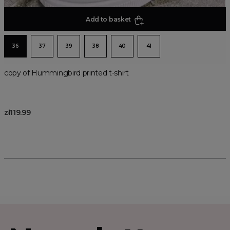
Add to basket
36
37
39
38
40
41
copy of Hummingbird printed t-shirt
zł119.99