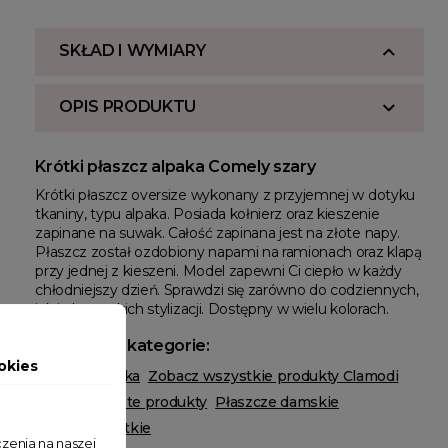
SKŁAD I WYMIARY
OPIS PRODUKTU
Krótki płaszcz alpaka Comely szary
Krótki płaszcz oversize wykonany z przyjemnej w dotyku
tkaniny, typu alpaka. Posiada kołnierz oraz kieszenie
zapinane na suwak. Całość zapinana jest na złote napy.
Płaszcz został ozdobiony napami na ramionach oraz klapą
przy jednej z kieszeni. Model zapewni Ci ciepło w każdy
chłodniejszy dzień. Sprawdzi się zarówno do codziennych,
jak i eleganckich stylizacji. Dostępny w wielu kolorach.
Powiązane kategorie:
okies
Odzież damska
Zobacz wszystkie produkty Clamodi
Płaszcze
Złote produkty
Płaszcze damskie
Płaszcze Krótkie
zenia na naszej