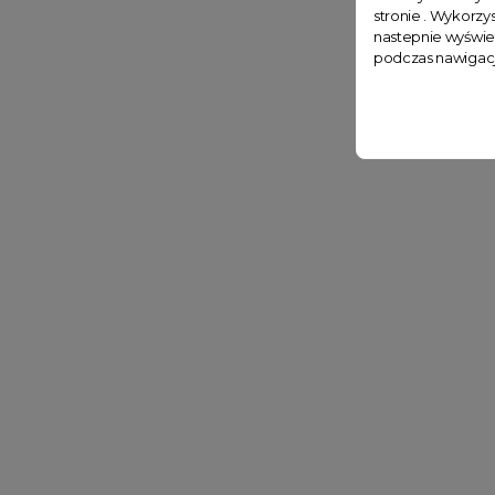
stronie . Wykorzys
nastepnie wyświe
podczas nawigacj