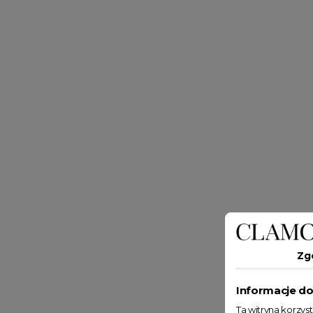
Zg
Informacje do
Ta witryna korzys