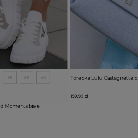
Wyprzedany
j do koszyka
Dodaj do koszyka
39
38
40
Torebka Lulu Castagnette b
159,90 zł
d Moments białe