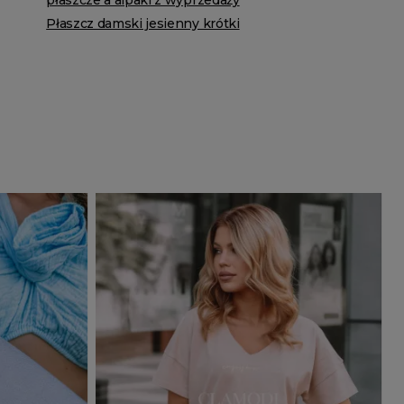
płaszcze a alpaki z wyprzedaży
Płaszcz damski jesienny krótki