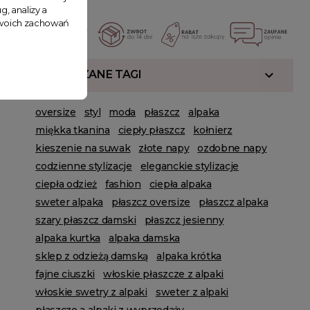
g, analizy a
 Twoich zachowań
POWIĄZANE TAGI
oversize
styl
moda
płaszcz
alpaka
miękka tkanina
ciepły płaszcz
kołnierz
kieszenie na suwak
złote napy
ozdobne napy
codzienne stylizacje
eleganckie stylizacje
ciepła odzież
fashion
ciepła alpaka
sweter alpaka
płaszcz oversize
płaszcz alpaka
szary płaszcz damski
płaszcz jesienny
alpaka kurtka
alpaka damska
sklep z odzieżą damską
alpaka krótka
fajne ciuszki
włoskie płaszcze z alpaki
włoskie swetry z alpaki
sweter z alpaki