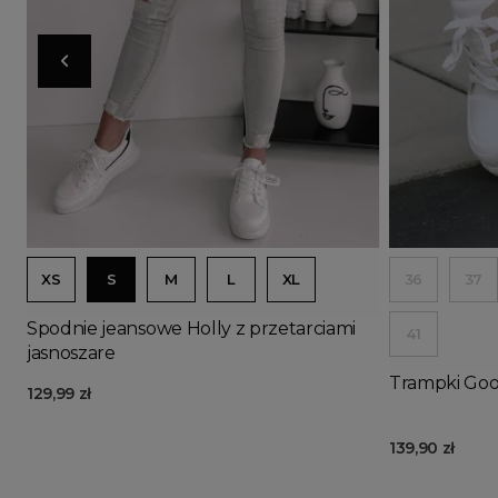
Doda
XS
S
M
L
XL
36
37
Spodnie jeansowe Holly z przetarciami
41
jasnoszare
Trampki Goo
129,99 zł
139,90 zł