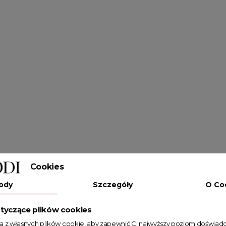
Cookies
ody
Szczegóły
O Co
tyczące plików cookies
ta z własnych plików cookie, aby zapewnić Ci najwyższy poziom doświadc