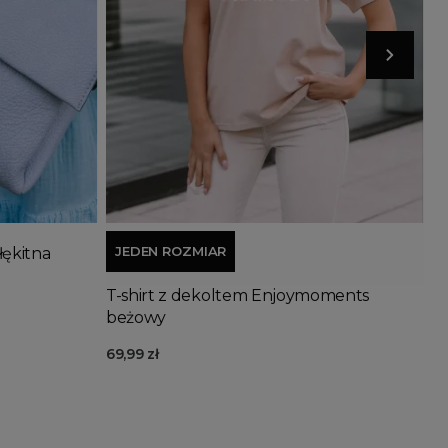
Wyprzedany
Dodaj do koszyka
JEDEN ROZMIAR
łękitna
T-shirt z dekoltem Enjoymoments
beżowy
69,99 zł