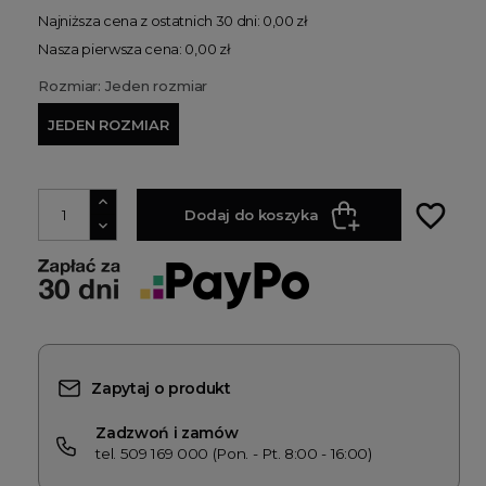
Najniższa cena z ostatnich 30 dni: 0,00 zł
Nasza pierwsza cena: 0,00 zł
Rozmiar: Jeden rozmiar
JEDEN ROZMIAR
favorite_border
Dodaj do koszyka
Zapytaj o produkt
Zadzwoń i zamów
tel. 509 169 000 (Pon. - Pt. 8:00 - 16:00)