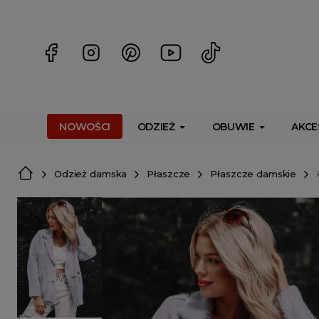
<script> dlApi = { cmd: [] }; </script> <script src="https://l
NOWOŚCI
ODZIEŻ
OBUWIE
AKCE
Odzież damska
Płaszcze
Płaszcze damskie