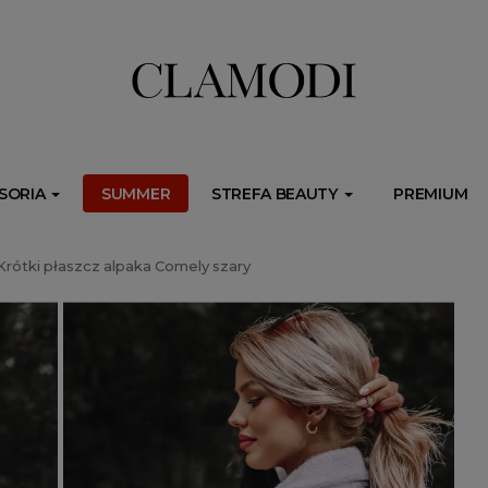
ib.onet.pl/s.csr/build/dlApi/minit.boot.min.js" async></script>
SORIA
SUMMER
STREFA BEAUTY
PREMIUM
Krótki płaszcz alpaka Comely szary