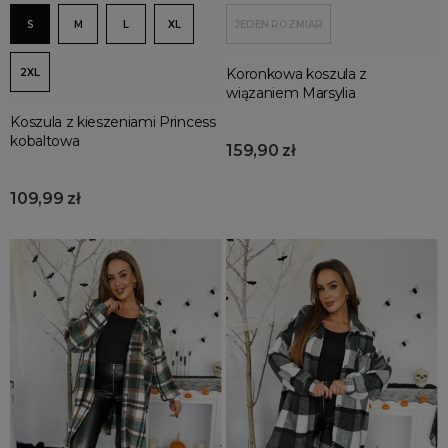
S
M
L
XL
JEDEN ROZMIAR
Koronkowa koszula z
2XL
wiązaniem Marsylia
Koszula z kieszeniami Princess
kobaltowa
159,90 zł
109,99 zł