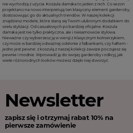
nie wychodzą z użycia. Koszula damska to jeden z nich. Co sezon
projektanci na nowo interpretują ten klasyczny element garderoby,
dostosowując go do aktualnych trendów. W naszej kolekcji
znajdziesz modele, które staną się Twoim ulubionym dodatkiem do
wielu stylizacji. Od casualowych po bardziej oficjalne. Koszula
damska jest nie tylko praktyczna, ale i niesamowicie stylowa.
Nieważne czy wybierzesz ją w wersji z klasycznym kołnierzykiem,
czy może w bardziej odważnej odsłonie z falbankami, czy haftem -
jedno jest pewne: z koszulą z naszej kolekcji zawsze poczujesz się
pewnie i modnie. Wprowadź ją do swojej garderoby i odkryj, jak
wiele różnorodnych looków możesz dzięki niej stworzyć.
Newsletter
zapisz się i otrzymaj rabat 10% na
pierwsze zamówienie