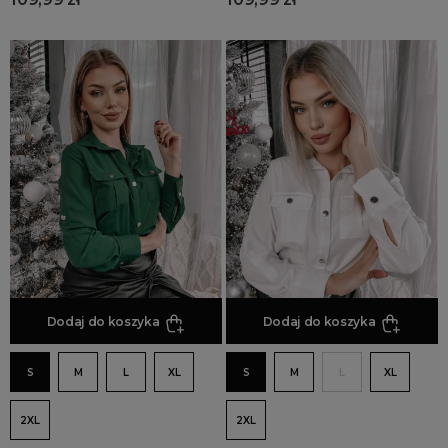
polskie
wizytowe
wyszczuplające
RĘKAW
z długim rękawem
z ozdobnymi rękawami
MORE FILTERS
Dodaj do koszyka
Dodaj do koszyka
S
M
L
XL
S
M
L
XL
2XL
2XL