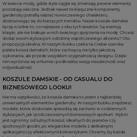
W świecie mody, gdzie style ciągle się zmieniają, pewne elementy
pozostają wieczne. Jednak nawet te klasyczne komponenty
garderoby potrafią nabrać nowoczesnego charakteru,
dostosowując się do bieżących trendów. Nasze koszule damskie
łączą w sobie to, co najlepsze z obu tych światów. Są esencją
klasyki, ale nie brakuje w nich świeżego spojrzenia na modę. Chcesz
dodać swoim stylizacjom odrobinę współczesnego akcentu? Oto
propozycja idealna. W naszym butiku czeka na Ciebie szeroka
paleta koszul damskich, które zachwycą nie tylko jakością
wykonania, ale przede wszystkim oryginalnością designu. Dzięki
nim wyróżnisz się w tłumie i podkreślisz swoją niezależność oraz
indywidualność.
KOSZULE DAMSKIE - OD CASUALU DO
BIZNESOWEGO LOOKU!
Nie ma wątpliwości, że koszula damska to jeden z najbardziej
uniwersalnych elementów garderoby. W naszym butiku znajdziesz
modele, które doskonale sprawdzą się zarówno w codziennych
stylizacjach, jak i podczas ważnych biznesowych spotkań. Wybór
jest ogromny: od luźnych koszul, idealnych do jeansów czy
sportowych spodni, po eleganckie modele z delikatnymi
aplikacjami czy efektownymi kołnierzykami. Chcemy, by każda