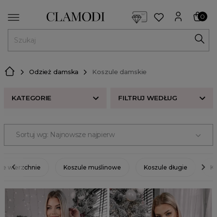
<script> dlApi = { cmd: [] }; </script> <script src="https://l
0
MENU
Odzież damska
Koszule damskie
KATEGORIE
FILTRUJ WEDŁUG
KATEGORIE
Sortuj wg: Najnowsze najpierw
Koszule białe
ROZMIAR
Koszule czarne
Koszule oversize
KOLOR
le wierzchnie
Koszule muślinowe
Koszule długie
Ko
Koszule eleganckie
CENA
Koszule do pracy
Koszule luźne
ODZIEŻ