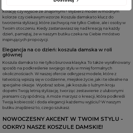
Dostosuj
pracy? Sięgnij po klasyczną białą koszulę. Planujesz romantyczną
kolację czy wyjście ze znajomymi? Wybierz model w modnym
kolorze czy ciekawym wzorze. Koszula damska to klucz do
tworzenia stylizacji, które zachwycą nie tylko Ciebie, ale i osoby w
Twoim otoczeniu. Kiedy zastanawiasz się nad kreacją na każdy
dzień, pamiętaj, że w naszym butiku czeka na Ciebie mnóstwo
inspirujących propozycji.
Elegancja na co dzień: koszula damska w roli
głównej
Koszula damska to nie tylko biurowa klasyka. To także wyrafinowany
sposób na podkreślenie swojego stylu w mniej formalnych
okolicznościach. W naszej ofercie odkryjesz modele, które z
łatwością wpiszą się w codzienne, miejskie życie, jak i te idealne na
specjalne okazje. Wyobraź sobie, jak koszula o luźnym kroju
dopełni Twoją letnią stylizację, tworząc zestawienie z ulubionymi
jeansami czy spódnicą. A może marzysz o kreacji, która podkreśli
Twoją kobiecość i doda elegancji każdemu wyjściu? W naszym
butiku znajdziesz to, czego szukasz.
NOWOCZESNY AKCENT W TWOIM STYLU -
ODKRYJ NASZE KOSZULE DAMSKIE!