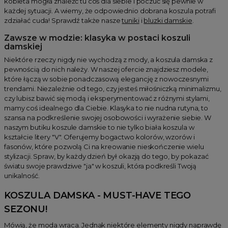
kobieta mogła znaleźć tu coś dla siebie i poczuć się pewnie w
każdej sytuacji. A wiemy, że odpowiednio dobrana koszula potrafi
zdziałać cuda! Sprawdź także nasze
tuniki
i
bluzki damskie
.
Zawsze w modzie: klasyka w postaci koszuli
damskiej
Niektóre rzeczy nigdy nie wychodzą z mody, a koszula damska z
pewnością do nich należy. W naszej ofercie znajdziesz modele,
które łączą w sobie ponadczasową elegancję z nowoczesnymi
trendami. Niezależnie od tego, czy jesteś miłośniczką minimalizmu,
czy lubisz bawić się modą i eksperymentować z różnymi stylami,
mamy coś idealnego dla Ciebie. Klasyka to nie nudna rutyna, to
szansa na podkreślenie swojej osobowości i wyrażenie siebie. W
naszym butiku koszule damskie to nie tylko biała koszula w
kształcie litery "V". Oferujemy bogactwo kolorów, wzorów i
fasonów, które pozwolą Ci na kreowanie nieskończenie wielu
stylizacji. Spraw, by każdy dzień był okazją do tego, by pokazać
światu swoje prawdziwe "ja" w koszuli, która podkreśli Twoją
unikalność.
KOSZULA DAMSKA - MUST-HAVE TEGO
SEZONU!
Mówią, że moda wraca. Jednak niektóre elementy nigdy naprawdę