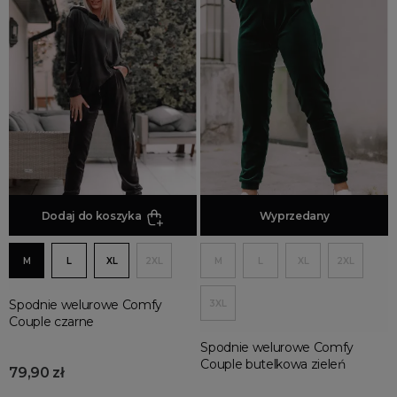
Dodaj do koszyka
Dodaj do koszyka
Wyprzedany
M
L
XL
2XL
M
L
XL
2XL
Spodnie welurowe Comfy
3XL
Couple czarne
Spodnie welurowe Comfy
Couple butelkowa zieleń
79,90 zł