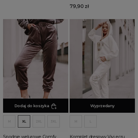
79,90 zł
Dodaj do koszyka
Dodaj do koszyka
Wyprzedany
M
XL
2XL
3XL
M
L
Spodnie welurowe Comfy
Komplet dresowy Vivi ecru