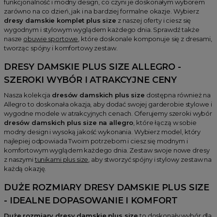
funkcjonalność i modny design, co czyni je doskonałym wyborem
zarówno na co dzień, jak i na bardziej formalne okazje. Wybierz
dresy damskie komplet plus size
z naszej oferty i ciesz się
wygodnym i stylowym wyglądem każdego dnia. Sprawdź także
nasze
obuwie sportowe
, które doskonale komponuje się z dresami,
tworząc spójny i komfortowy zestaw.
DRESY DAMSKIE PLUS SIZE ALLEGRO -
SZEROKI WYBÓR I ATRAKCYJNE CENY
Nasza kolekcja
dresów damskich plus size
dostępna również na
Allegro to doskonała okazja, aby dodać swojej garderobie stylowe i
wygodne modele w atrakcyjnych cenach. Oferujemy szeroki wybór
dresów damskich plus size na allegro
, które łączą w sobie
modny design i wysoką jakość wykonania. Wybierz model, który
najlepiej odpowiada Twoim potrzebom i ciesz się modnym i
komfortowym wyglądem każdego dnia. Zestaw swoje nowe dresy
z naszymi
tunikami plus size
, aby stworzyć spójny i stylowy zestaw na
każdą okazję.
DUŻE ROZMIARY DRESY DAMSKIE PLUS SIZE
- IDEALNE DOPASOWANIE I KOMFORT
Duże rozmiary dresy damskie plus size
to doskonały wybór dla