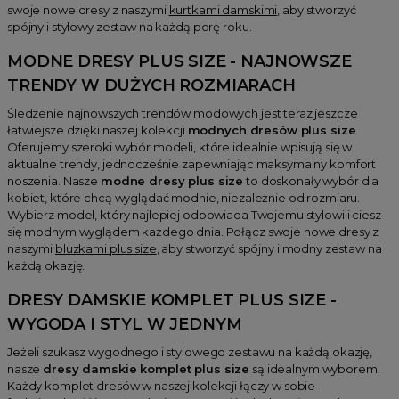
swoje nowe dresy z naszymi
kurtkami damskimi
, aby stworzyć
spójny i stylowy zestaw na każdą porę roku.
MODNE DRESY PLUS SIZE - NAJNOWSZE
TRENDY W DUŻYCH ROZMIARACH
Śledzenie najnowszych trendów modowych jest teraz jeszcze
łatwiejsze dzięki naszej kolekcji
modnych dresów plus size
.
Oferujemy szeroki wybór modeli, które idealnie wpisują się w
aktualne trendy, jednocześnie zapewniając maksymalny komfort
noszenia. Nasze
modne dresy plus size
to doskonały wybór dla
kobiet, które chcą wyglądać modnie, niezależnie od rozmiaru.
Wybierz model, który najlepiej odpowiada Twojemu stylowi i ciesz
się modnym wyglądem każdego dnia. Połącz swoje nowe dresy z
naszymi
bluzkami plus size
, aby stworzyć spójny i modny zestaw na
każdą okazję.
DRESY DAMSKIE KOMPLET PLUS SIZE -
WYGODA I STYL W JEDNYM
Jeżeli szukasz wygodnego i stylowego zestawu na każdą okazję,
nasze
dresy damskie komplet plus size
są idealnym wyborem.
Każdy komplet dresów w naszej kolekcji łączy w sobie