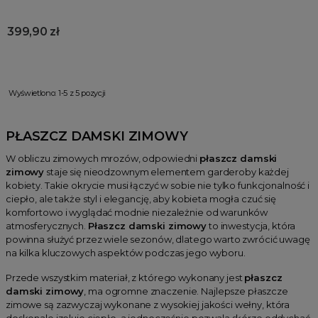
399,90 zł
Wyświetlono: 1-5 z 5 pozycji
PŁASZCZ DAMSKI ZIMOWY
W obliczu zimowych mrozów, odpowiedni
płaszcz damski
zimowy
staje się nieodzownym elementem garderoby każdej
kobiety. Takie okrycie musi łączyć w sobie nie tylko funkcjonalność i
ciepło, ale także styl i elegancję, aby kobieta mogła czuć się
komfortowo i wyglądać modnie niezależnie od warunków
atmosferycznych.
Płaszcz damski zimowy
to inwestycja, która
powinna służyć przez wiele sezonów, dlatego warto zwrócić uwagę
na kilka kluczowych aspektów podczas jego wyboru.
Przede wszystkim materiał, z którego wykonany jest
płaszcz
damski zimowy
, ma ogromne znaczenie. Najlepsze płaszcze
zimowe są zazwyczaj wykonane z wysokiej jakości wełny, która
doskonale izoluje ciepło, a jednocześnie pozwala skórze oddychać.