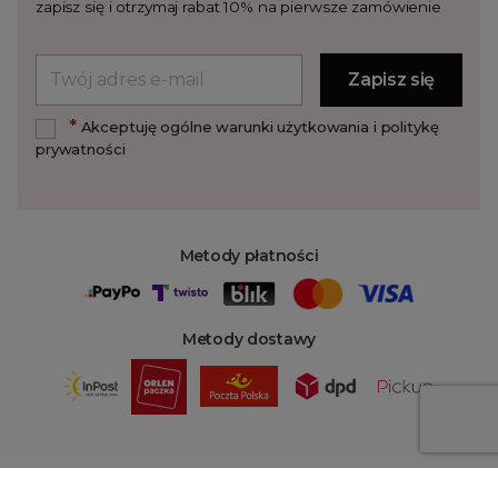
zapisz się i otrzymaj rabat 10% na pierwsze zamówienie
*
Akceptuję ogólne warunki użytkowania i politykę
prywatności
Metody płatności
Metody dostawy