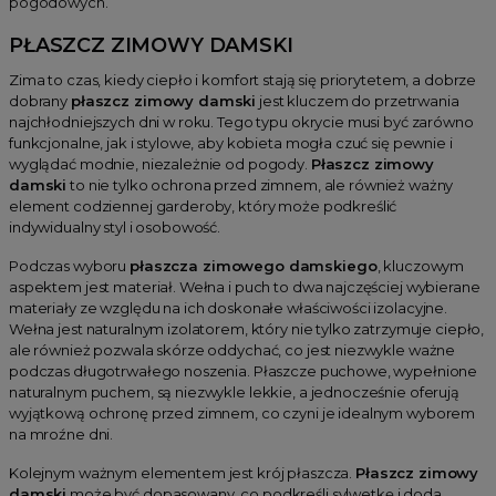
pogodowych.
PŁASZCZ ZIMOWY DAMSKI
Zima to czas, kiedy ciepło i komfort stają się priorytetem, a dobrze
dobrany
płaszcz zimowy damski
jest kluczem do przetrwania
najchłodniejszych dni w roku. Tego typu okrycie musi być zarówno
funkcjonalne, jak i stylowe, aby kobieta mogła czuć się pewnie i
wyglądać modnie, niezależnie od pogody.
Płaszcz zimowy
damski
to nie tylko ochrona przed zimnem, ale również ważny
element codziennej garderoby, który może podkreślić
indywidualny styl i osobowość.
Podczas wyboru
płaszcza zimowego damskiego
, kluczowym
aspektem jest materiał. Wełna i puch to dwa najczęściej wybierane
materiały ze względu na ich doskonałe właściwości izolacyjne.
Wełna jest naturalnym izolatorem, który nie tylko zatrzymuje ciepło,
ale również pozwala skórze oddychać, co jest niezwykle ważne
podczas długotrwałego noszenia. Płaszcze puchowe, wypełnione
naturalnym puchem, są niezwykle lekkie, a jednocześnie oferują
wyjątkową ochronę przed zimnem, co czyni je idealnym wyborem
na mroźne dni.
Kolejnym ważnym elementem jest krój płaszcza.
Płaszcz zimowy
damski
może być dopasowany, co podkreśli sylwetkę i doda