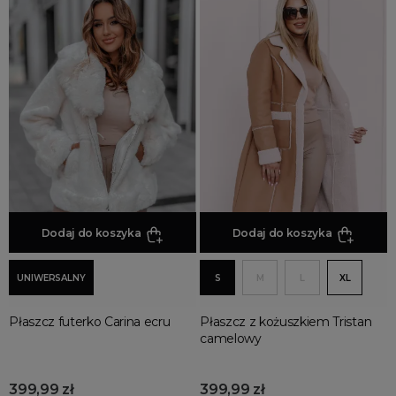
unikatowe
RODZAJ
kożuszek
kurtki płaszcze
ocieplane
pluszowy
puszyste
skórzane
Dodaj do koszyka
Dodaj do koszyka
wiązane
włoskie
UNIWERSALNY
S
M
L
XL
RĘKAW
Płaszcz futerko Carina ecru
Płaszcz z kożuszkiem Tristan
z długim rękawem
camelowy
z ozdobnymi rękawami
OKAZJA
399,99 zł
399,99 zł