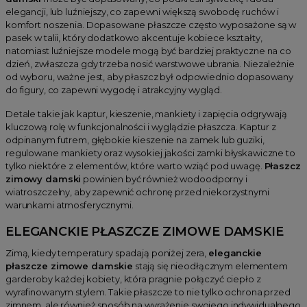
elegancji, lub luźniejszy, co zapewni większą swobodę ruchów i
komfort noszenia. Dopasowane płaszcze często wyposażone są w
pasek w talii, który dodatkowo akcentuje kobiece kształty,
natomiast luźniejsze modele mogą być bardziej praktyczne na co
dzień, zwłaszcza gdy trzeba nosić warstwowe ubrania. Niezależnie
od wyboru, ważne jest, aby płaszcz był odpowiednio dopasowany
do figury, co zapewni wygodę i atrakcyjny wygląd.
Detale takie jak kaptur, kieszenie, mankiety i zapięcia odgrywają
kluczową rolę w funkcjonalności i wyglądzie płaszcza. Kaptur z
odpinanym futrem, głębokie kieszenie na zamek lub guziki,
regulowane mankiety oraz wysokiej jakości zamki błyskawiczne to
tylko niektóre z elementów, które warto wziąć pod uwagę.
Płaszcz
zimowy damski
powinien być również wodoodporny i
wiatroszczelny, aby zapewnić ochronę przed niekorzystnymi
warunkami atmosferycznymi.
ELEGANCKIE PŁASZCZE ZIMOWE DAMSKIE
Zimą, kiedy temperatury spadają poniżej zera,
eleganckie
płaszcze zimowe damskie
stają się nieodłącznym elementem
garderoby każdej kobiety, która pragnie połączyć ciepło z
wyrafinowanym stylem. Takie płaszcze to nie tylko ochrona przed
zimnem, ale również sposób na wyrażenie swojego indywidualnego