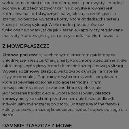
wełniane, natomiast dla pań preferujących sportowy styl – modele
puchowe lub z technicznych tkanin. Kolorystyka również jest
zróżnicowana – od klasycznych barw, takich jak czerń, granat i
szarość, po bardziej wyraziste kolory, które dodadzą charakteru
każdej zimowej stylizacji. Wiele modeli posiada również
funkcjonalne dodatki, takie jak kieszenie, kaptury czy regulowane
mankiety, które zwiększają ich praktyczność i komfort noszenia.
ZIMOWE PŁASZCZE
Zimowe płaszcze
są niezbędnym elementem garderoby na
chłodniejsze miesiące. Oferują nie tylko ochronę przed zimnem, ale
także mogą być stylowym dodatkiem do każdej zimowej stylizacji.
Wybierając
zimowy płaszcz
, warto zwrócić uwagę na materiał
użyty do produkcji. Popularnym wyborem są wełniane płaszcze,
które zapewniają doskonałą izolację termiczną. Innym
rozwiązaniem są płaszcze z puchu, które są lekkie, ale
jednocześnie bardzo ciepłe. Dobrze dopasowany
płaszcz
zimowy
nie tylko ochroni przed zimnem, ale także podkreśli
indywidualny styl noszącej go osoby. Dostępne są różne fasony i
kolory, co pozwala każdej kobiecie znaleźć coś odpowiedniego dla
siebie.
DAMSKIE PŁASZCZE ZIMOWE