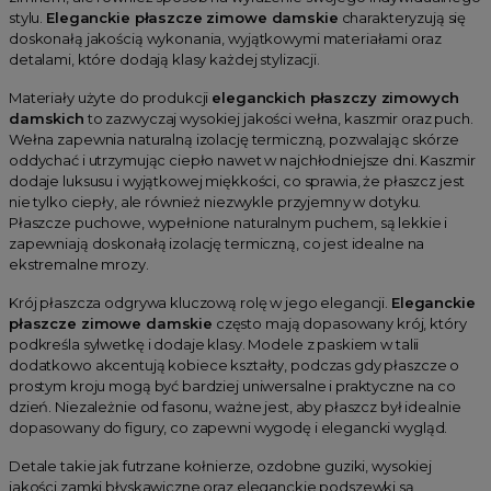
stylu.
Eleganckie płaszcze zimowe damskie
charakteryzują się
doskonałą jakością wykonania, wyjątkowymi materiałami oraz
detalami, które dodają klasy każdej stylizacji.
Materiały użyte do produkcji
eleganckich płaszczy zimowych
damskich
to zazwyczaj wysokiej jakości wełna, kaszmir oraz puch.
Wełna zapewnia naturalną izolację termiczną, pozwalając skórze
oddychać i utrzymując ciepło nawet w najchłodniejsze dni. Kaszmir
dodaje luksusu i wyjątkowej miękkości, co sprawia, że płaszcz jest
nie tylko ciepły, ale również niezwykle przyjemny w dotyku.
Płaszcze puchowe, wypełnione naturalnym puchem, są lekkie i
zapewniają doskonałą izolację termiczną, co jest idealne na
ekstremalne mrozy.
Krój płaszcza odgrywa kluczową rolę w jego elegancji.
Eleganckie
płaszcze zimowe damskie
często mają dopasowany krój, który
podkreśla sylwetkę i dodaje klasy. Modele z paskiem w talii
dodatkowo akcentują kobiece kształty, podczas gdy płaszcze o
prostym kroju mogą być bardziej uniwersalne i praktyczne na co
dzień. Niezależnie od fasonu, ważne jest, aby płaszcz był idealnie
dopasowany do figury, co zapewni wygodę i elegancki wygląd.
Detale takie jak futrzane kołnierze, ozdobne guziki, wysokiej
jakości zamki błyskawiczne oraz eleganckie podszewki są