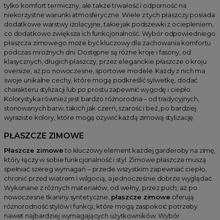
tylko komfort termiczny, ale także trwałość i odporność na
niekorzystne warunki atmosferyczne. Wiele z tych płaszczy posiada
dodatkowe warstwy izolacyjne, takie jak podszewki z ociepleniem,
co dodatkowo zwiększa ich funkcjonalność. Wybór odpowiedniego
płaszcza zimowego może być kluczowy dla zachowania komfortu
podczas mroźnych dni. Dostępne są różne kroje i fasony, od
klasycznych, długich płaszczy, przez eleganckie płaszcze o kroju
oversize, aż po nowoczesne, sportowe modele. Każdy z nich ma
swoje unikalne cechy, które mogą podkreślić sylwetkę, dodać
charakteru stylizacji lub po prostu zapewnić wygodę i ciepło.
Kolorystyka również jest bardzo różnorodna – od tradycyjnych,
stonowanych barw, takich jak czerń, szarość i beż, po bardziej
wyraziste kolory, które mogą ożywić każdą zimową stylizację.
PŁASZCZE ZIMOWE
Płaszcze zimowe
to kluczowy element każdej garderoby na zimę,
który łączy w sobie funkcjonalność i styl. Zimowe płaszcze muszą
spełniać szereg wymagań – przede wszystkim zapewniać ciepło,
chronić przed wiatrem i wilgocią, a jednocześnie dobrze wyglądać.
Wykonane z różnych materiałów, od wełny, przez puch, aż po
nowoczesne tkaniny syntetyczne,
płaszcze zimowe
oferują
różnorodność stylów i funkcji, które mogą zaspokoić potrzeby
nawet najbardziej wymagających użytkowników. Wybór