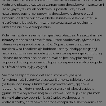
Wełniane płaszcze często są wzmacniane dodatkowymi warstwami
izolacyjnymi, takimi jak podszewki z poliestru czy nawet
naturalnego puchu, co zapewnia dodatkową ochronę przed
zimnem. Płaszcze puchowe z kolei są niezwykle lekkie i oferują
niezrównaną izolację termiczną, co sprawia, że są idealne na
ekstremalnie niskie temperatury.
Kolejnym istotnym elementem jest krój płaszcza.
Płaszcz damski
zimowy
może mieć różne fasony, które podkreślają sylwetkę lub
oferują większą swobodę ruchów. Dopasowane płaszcze z
paskiem w talii podkreślają kobiece kształty, dodając elegancji,
natomiast luźniejsze modele typu oversize zapewniają komfort i są
idealne do noszenia na co dzień. Ważne jest, aby płaszcz był
odpowiednio dopasowany do figury, co zapewni nie tylko wygodę,
ale również atrakcyjny wygląd.
Nie można zapominać o detalach, które wpływają na
funkcjonalność i estetykę płaszcza. Elementy takie jak kaptur
(najlepiej odpinany, z futrzanym wykończeniem), głębokie
kieszenie, mankiety z regulacją oraz wysokiej jakości zapięcia
(guziki, zamki błyskawiczne) są kluczowe. Dobrej jakości
płaszcz
damski zimowy
powinien być również wodoodporny i
wiatroszczelny, co zapewni ochronę w najtrudniejszych warunkach