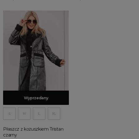
do klubu
do pracy
na pogrzeb
świąteczne
DO CZEGO
do legginsów
do spodni
do spódniczki
do sukienki
Dodaj do koszyka
Wyprzedany
MORE FILTERS
S
M
L
XL
Płaszcz z kożuszkiem Tristan
czarny