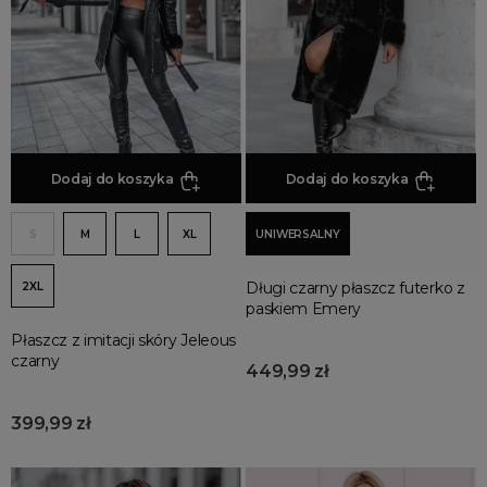
płaszcze
DLA KOGO
Damska
KOLOR
czarne
Dodaj do koszyka
Dodaj do koszyka
ecru
S
M
L
XL
UNIWERSALNY
STYL
ekskluzywne
Długi czarny płaszcz futerko z
2XL
eleganckie
paskiem Emery
fajne
Płaszcz z imitacji skóry Jeleous
czarny
449,99 zł
luksusowe
modne
399,99 zł
najmodniejsze
piękne