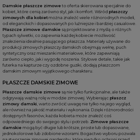
Damskie płaszcze zimowe
to oferta skierowana specjalnie do
kobiet, które cenią zarówno styl, jak i komfort. Wśród
płaszczy
zimowych dla kobiet
można znaleźć wiele różnorodnych modeli,
od eleganckich i dopasowanych po luźniejsze i bardziej casualowe.
Płaszcze zimowe damskie
są projektowane z myślą o różnych
typach sylwetki, co zapewnia każdej kobiecie możliwość
znalezienia idealnie pasującego płaszcza. Materiały używane do
produkcji zimowych płaszczy damskich obejmują wełnę, puch
syntetyczny oraz mieszanki materiałowe, które zapewniają
zarówno ciepło, jak i wygodę noszenia. Stylowe detale, takie jak
futerka na kapturze czy ozdobne guziki, dodają płaszczom
damskim zimowym wyjątkowego charakteru.
PŁASZCZE DAMSKIE ZIMOWE
Płaszcze damskie zimowe
są nie tylko funkcjonalne, ale także
odgrywają ważną rolę w modzie zimowej. Wybierając
płaszcz
zimowy damski
, warto zwrócić uwagę nie tylko na jego wygląd,
ale również na jakość materiału i wykonania. Dzięki różnorodności
dostępnych fasonów, każda kobieta może znaleźć coś
odpowiedniego do swojego stylu i potrzeb.
Zimowe płaszcze
damskie
mogą być długie lub krótsze, proste lub dopasowane,
jednokolorowe lub zdobione wzorami. Bogactwo wyboru pozwala
na stworzenie zimowej garderoby, która nie tylko ochroni przed