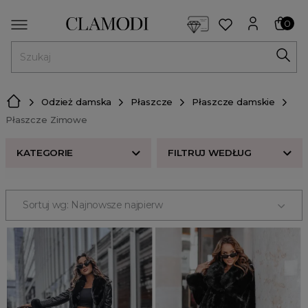
<script> dlApi = { cmd: [] }; </script> <script src="https://l
0
MENU
Odzież damska
Płaszcze
Płaszcze damskie
Płaszcze Zimowe
KATEGORIE
FILTRUJ WEDŁUG
ROZMIAR
Sortuj wg: Najnowsze najpierw
Płaszcze Krótkie
CENA
Płaszcze Zimowe
Płaszcze Długie
ODZIEŻ
Trencz
futra
Płaszcze oversize
Odzież damska