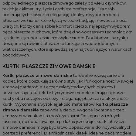
odpowiedniego płaszcza zimowego zależy od wielu czynników,
takich jak klimat, styl życia i osobiste preferencje. Dla osób
preferujących klasyczną elegancję idealnym wyborem będą
płaszcze wełniane, które łączą w sobie tradycję i nowoczesność.
Dla tych, którzy cenią sobie komfort i ciepło, najlepszym wyborem
będą płaszcze puchowe, które dzięki nowoczesnym technologiom
są lekkie, a jednocześnie niezwykle ciepłe. Dodatkowo, na rynku
dostępne są również płaszcze o funkcjach wodoodpornych i
wiatroszczelnych, które sprawdzą się w najtrudniejszych warunkach
pogodowych.
KURTKI PŁASZCZE ZIMOWE DAMSKIE
Kurtki płaszcze zimowe damskie
to idealne rozwiązanie dla
kobiet, które poszukują zarówno stylu, jak i funkcjonalności w swojej
zimowej garderobie. Łącząc zalety tradycyjnych płaszczy i
nowoczesnych kurtek, te hybrydowe modele oferują najlepsze
cechy obu rodzajów odzieży – elegancję płaszcza i praktyczność
kurtki. Wykonane z wysokiej jakości materiałów,
kurtki płaszcze
zimowe damskie
zapewniają ciepło, wygodę i ochronę przed
zimowymi warunkami atmosferycznymi. Dostępne w różnych
fasonach, od dopasowanych po luźniejsze kroje, kurtki płaszcze
zimowe damskie mogą być łatwo dopasowane do indywidualnych
potrzeb i preferencji. Dla miłośniczek klasyki idealne będą modele