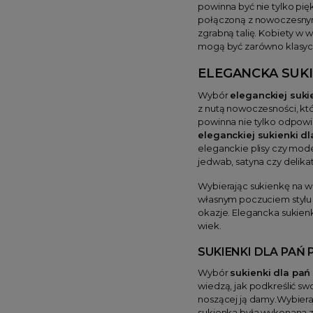
powinna być nie tylko pię
połączoną z nowoczesnymi 
zgrabną talię. Kobiety w 
mogą być zarówno klasyczne
ELEGANCKA SUKI
Wybór
eleganckiej sukie
z nutą nowoczesności, któ
powinna nie tylko odpowia
eleganckiej sukienki dla
eleganckie plisy czy mod
jedwab, satyna czy delik
Wybierając sukienkę na we
własnym poczuciem stylu i
okazje. Elegancka sukienk
wiek.
SUKIENKI DLA PAŃ 
Wybór
sukienki dla pań
wiedzą, jak podkreślić sw
noszącej ją damy.Wybier
sukienka była wykonana z 