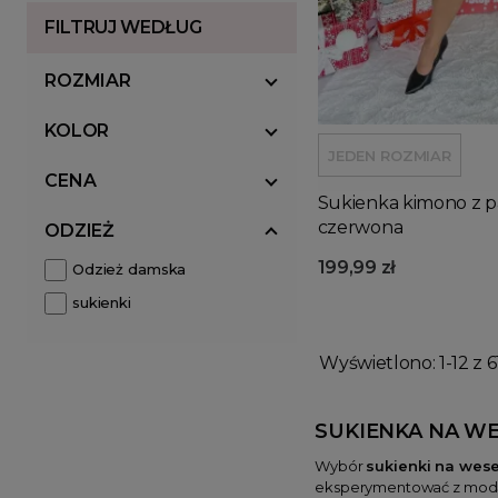
FILTRUJ WEDŁUG
ROZMIAR
KOLOR
JEDEN ROZMIAR
CENA
Sukienka kimono z p
czerwona
ODZIEŻ
199,99 zł
Odzież damska
sukienki
Wyświetlono: 1-12 z 6
SUKIENKA NA WE
Wybór
sukienki na wesel
eksperymentować z modą, 