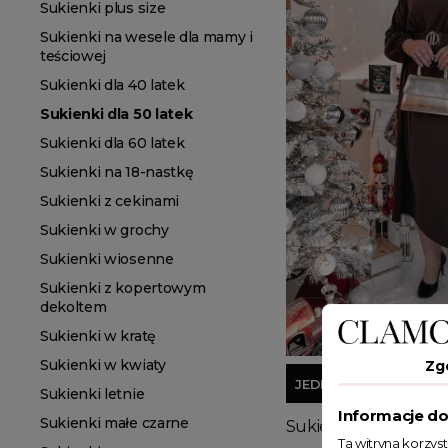
Sukienki plus size
Sukienki na wesele dla mamy i
teściowej
Sukienki dla 40 latek
Sukienki dla 50 latek
Sukienki dla 60 latek
Sukienki na 18-nastkę
Sukienki z cekinami
Sukienki w grochy
Sukienki wiosenne
Sukienki z kopertowym
dekoltem
Sukienki w kratę
Sukienki w kwiaty
Zg
JEDEN ROZMIAR
Sukienki letnie
Informacje do
Sukienki małe czarne
Sukienka midi z pas
Ta witryna korzys