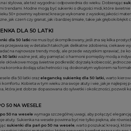
kna i stylowa, ale też wygodna i odpowiednia do wieku. Dobierając
suk
trendami. Modne mogą być sukienki o długości midi, które świetnie wsp
wieku 50+ powinny wybierać kreacje wykonane z wysokiej jakości materia
, jak czerń czy granat, jak i bardziej śmiałe, takie jak głęboki błękit 
ENKA DLA 50 LATKI
nki dla 50 latki
nie musi być skomplikowany, jeśli zna się kilka prost
ra przejawia się w detalach takich jak delikatne zdobienia, ciekawe 
dać na najnowsze trendy mody, ale przede wszystkim sprawiać, że kobi
 50 latki
ważne jest, aby pamiętać o harmonii pomiędzy modą a indyw
ele ołówkowe mogą świetnie podkreślić dojrzałą kobiecość, jednocześn
atna koronka dodają szlachetności i są doskonałym wyborem na formaln
sele dla 50 latki oraz
elegancką sukienkę dla 50 latki,
warto kierowa
 komfortu. Kobieta w tym wieku zna swoje atuty i wie, jak je najlepiej 
a, która jest dobrze dopasowana do sylwetki i okoliczności, pozwoli k
PO 50 NA WESELE
 po 50 na wesele
wymaga szczególnej uwagi, aby połączyć elegancję, s
oje atuty. Sukienka na wesele powinna być nie tylko piękna, ale równie
ając
sukienki dla pań po 50 na wesele
, warto poszukać kreacji, któ
wysokiej jakości materiałów, które zapewnią komfort przez całą noc. 