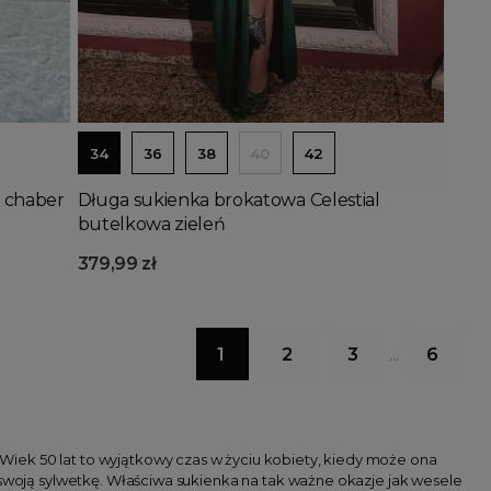
Dodaj do koszyka
34
36
38
40
42
 chaber
Długa sukienka brokatowa Celestial
butelkowa zieleń
379,99 zł
1
2
3
6
…
iek 50 lat to wyjątkowy czas w życiu kobiety, kiedy może ona
oją sylwetkę. Właściwa sukienka na tak ważne okazje jak wesele