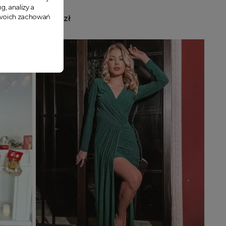
g, analizy a
 Twoich zachowań
129,99 zł