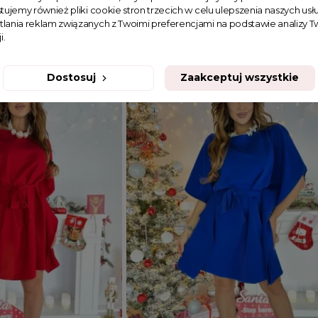
tujemy również pliki cookie stron trzecich w celu ulepszenia naszych usłu
tlania reklam związanych z Twoimi preferencjami na podstawie analizy
129,99 zł
i.
Dostosuj
Zaakceptuj wszystkie