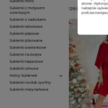
Sukienki moro
stronie . Wykorzys
Sukienki z motywem
nastepnie wyświe
129,99 zł
zwierzęcym
podczas nawigacj
Sukienki z nadrukiem
Sukienki ołówkowe
Sukienki plażowe
Sukienki plisowane
Sukienki sweterkowe
Sukienki na święta
Sukienki trapezowe
Sukienki zimowe
Kolory Sukienek
Sukienki na ślub cywilny
Sukienki marynarkowe