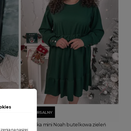
Dodaj do koszyka
okies
UNIWERSALNY
Sukienka mini Noah butelkowa zieleń
zenia na naszej