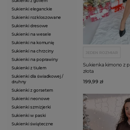
Sukienki z golfem
Sukienki eleganckie
Sukienki rozkloszowane
Sukienki dresowe
Sukienki na wesele
Sukienki na komunię
Sukienki na chrzciny
JEDEN ROZMIAR
Sukienki na poprawiny
Sukienka kimono z p
Sukienki z tiulem
złota
Sukienki dla świadkowej /
199,99 zł
druhny
Sukienki z gorsetem
Sukienki neonowe
Sukienki szmizjerki
Sukienki w paski
Sukienki świąteczne