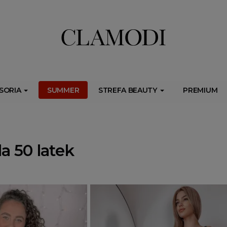
ib.onet.pl/s.csr/build/dlApi/minit.boot.min.js" async></script>
SORIA
SUMMER
STREFA BEAUTY
PREMIUM
a 50 latek