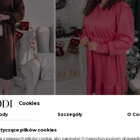
Cookies
Dodaj do koszyka
ody
Szczegóły
O Co
UNIWERSALNY
tyczące plików cookies
kiem Beatrice brązowa
Sukienka mini Noah różowa
ta z własnych plików cookie, aby zapewnić Ci najwyższy poziom doświadc