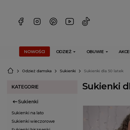
<script> dlApi = { cmd: [] }; </script> <script src="https://l
NOWOŚCI
ODZIEŻ
OBUWIE
AKCE
Odzież damska
Sukienki
Sukienki dla 50 latek
Sukienki dl
KATEGORIE
Sukienki
Sukienki na lato
Sukienki wieczorowe
Sukienki hiszpanki