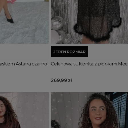
Wyprzedany
Dodaj do koszyka
JEDEN ROZMIAR
askiem Astana czarno-
Cekinowa sukienka z piórkami Mee
269,99 zł