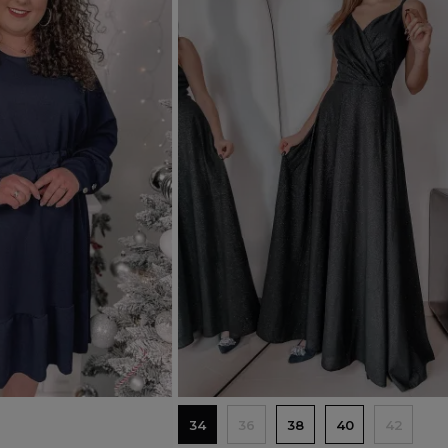
Dodaj do koszyka
34
36
38
40
42