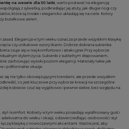
ienkę na wesele dla 50 latki
, warto postawić na elegancję
ółgrają z sylwetką, podkreślając jej atuty, jak długie nogi czy
łów, które są trwałe i elegancko układają się na ciele. Kolory
czy butelkowa zieleń.
ych zasad. Elegancja w tym wieku oznacza przede wszystkim klasykę
wycięcia czy unikatowe wzory tkanin. Dobrze dobrana sukienka
eta czuje się w niej komfortowo i atrakcyjnie.Przy wyborze
idualnym stylem życia. Sukienki z subtelnym drapowaniem,
ie zachowując wysoki poziom elegancji. Materiały takie jak
e i półformalne okazje.
ć się nie tylko obowiązującymi trendami, ale przede wszystkim
podkreślić, co jest kluczowe przy wyborze kreacji na szczególne
ażdej kobiecie czuć się wyjątkowo i pewnie siebie, bez względu na
tyl i komfort. Kobiety w tym wieku posiadają wyrafinowany gust i
ż adekwatna do wieku i okazji, odzwierciedlając osobowość i styl
re łączą klasykę z nowoczesnymi akcentami. Ważne jest, aby
Długości midi, subtelną elegancję dekoltów w serek, delikatne