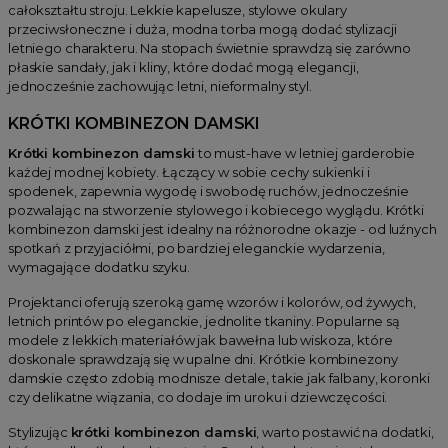
całokształtu stroju. Lekkie kapelusze, stylowe okulary
przeciwsłoneczne i duża, modna torba mogą dodać stylizacji
letniego charakteru. Na stopach świetnie sprawdzą się zarówno
płaskie sandały, jak i kliny, które dodać mogą elegancji,
jednocześnie zachowując letni, nieformalny styl.
KRÓTKI KOMBINEZON DAMSKI
Krótki kombinezon damski
to must-have w letniej garderobie
każdej modnej kobiety. Łączący w sobie cechy sukienki i
spodenek, zapewnia wygodę i swobodę ruchów, jednocześnie
pozwalając na stworzenie stylowego i kobiecego wyglądu. Krótki
kombinezon damski jest idealny na różnorodne okazje - od luźnych
spotkań z przyjaciółmi, po bardziej eleganckie wydarzenia,
wymagające dodatku szyku.
Projektanci oferują szeroką gamę wzorów i kolorów, od żywych,
letnich printów po eleganckie, jednolite tkaniny. Popularne są
modele z lekkich materiałów jak bawełna lub wiskoza, które
doskonale sprawdzają się w upalne dni. Krótkie kombinezony
damskie często zdobią modnisze detale, takie jak falbany, koronki
czy delikatne wiązania, co dodaje im uroku i dziewczęcości.
Stylizując
krótki kombinezon damski
, warto postawić na dodatki,