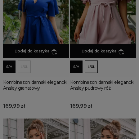
sukienki
Kombinezony welurowe
Kombinezony wieczorowe
Kombinezony z długim rękawem
Kombinezony z krótkim rękawem
Kombinezony na lato
Dodaj do koszyka
Dodaj do koszyka
S/M
L/XL
S/M
L/XL
Kombinezon damski elegancki
Kombinezon damski elegancki
Ansley granatowy
Ansley pudrowy róż
169,99 zł
169,99 zł