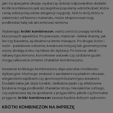
jak i na specjalne okazje, wystarczy dobrać odpowiednie dodatki.
Krótki kombinezon jest szczególnie popularny wśród kobiet, które
cenią sobie połączenie elegancji i wygody. Jest to strój, który w
zależności od fasonu i materiału, może eksponować nogi,
podkreślać talię lub akcentować ramiona.
Wybierając
krótki kombinezon
, warto zwrócić uwagę na kilka
kluczowych aspektów. Po pierwsze, materiał – lekkie tkaniny, jak
len czy bawełna, są idealne na letnie miesiące. Po drugie, kolor i
wzór – pastelowe odcienie, kwiatowe motywy lub geometryczne
wzory dodają uroku i są łatwe do stylizacji. Po trzecie, detal –
rękawy typu kimono, koronkowe wstawki czy ozdobne guziki
mogą całkowicie zmienić charakter kombinezonu.
Noszenie krótkiego kombinezonu daje szerokie możliwości
stylizacyjne. Można go zestawić z sandałami na płaskim obcasie,
eleganckimi szpilkami czy sportowymi butami typu sneakers.
Dodatki takie jak duże torebki, delikatne paski czy efektowne
biżuteria mogą podkreślić charakter stroju. Niezależnie od tego,
czy wybierzesz się na spotkanie z przyjaciółmi, piknik czy formalne
przyjęcie,
krótki kombinezon
zawsze będzie dobrym wyborem.
KRÓTKI KOMBINEZON NA IMPREZĘ