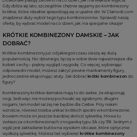
Doskonale pasują zarówno na co dzień, jak i na większe wyjścia.
Gdy zbliża się lato, szczególnie chętnie sięgamy po kombinezony
krótkie, które idealnie sprawdzają się w upalne dni. W Clamodi.com
znajdziesz duży wybór tego typu kombinezonów. Sprawdź naszą
ofertę, by wybrać model na co dzień, jak i na specjalne okazje!
KRÓTKIE KOMBINEZONY DAMSKIE – JAK
DOBRAĆ?
Krótkie kombinezony już od jakiegoś czasu cieszą się dużą
popularnością. Nic dziwnego, łączą w sobie dwie najważniejsze dla
kobiet cechy – piękny wygląd i wygodę. Co więcej, wybierając
odpowiedni model, możesz zakryć pewne mankamenty figury,
jednocześnie eksponując atuty. Jak dobrać
krótki kombinezon
do
figury?
Kombinezony krótkie damskie mają to do siebie, że eksponują
nogi. Jeśli więc nie możesz pochwalić się zgrabnymi, długimi
nogami, ten model raczej nie będzie dla Ciebie. Przy niskim
wzroście, również trzeba unikać krótkich spodni w kombinezonie,
bowiem może on jeszcze bardziej skrócić sylwetkę. Mowa tu
zwłaszcza o kombinezonach z nogawką typu 3/4 czy 7/8. Jednym z
wyjść jest zakładanie butów na wysokim obcasie, które optycznie
wydłużą sylwetkę. Możesz też wybierać
krótkie kombinezony