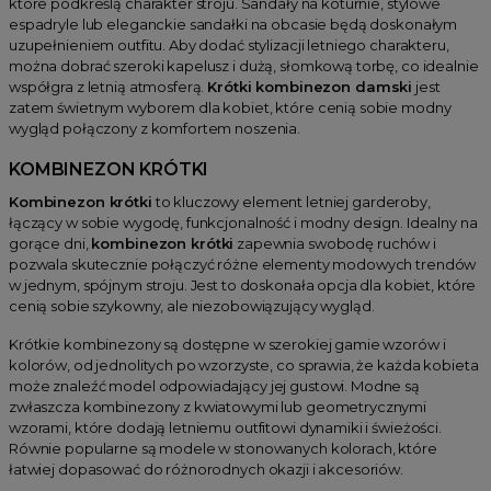
które podkreślą charakter stroju. Sandały na koturnie, stylowe
espadryle lub eleganckie sandałki na obcasie będą doskonałym
uzupełnieniem outfitu. Aby dodać stylizacji letniego charakteru,
można dobrać szeroki kapelusz i dużą, słomkową torbę, co idealnie
współgra z letnią atmosferą.
Krótki kombinezon damski
jest
zatem świetnym wyborem dla kobiet, które cenią sobie modny
wygląd połączony z komfortem noszenia.
KOMBINEZON KRÓTKI
Kombinezon krótki
to kluczowy element letniej garderoby,
łączący w sobie wygodę, funkcjonalność i modny design. Idealny na
gorące dni,
kombinezon krótki
zapewnia swobodę ruchów i
pozwala skutecznie połączyć różne elementy modowych trendów
w jednym, spójnym stroju. Jest to doskonała opcja dla kobiet, które
cenią sobie szykowny, ale niezobowiązujący wygląd.
Krótkie kombinezony są dostępne w szerokiej gamie wzorów i
kolorów, od jednolitych po wzorzyste, co sprawia, że każda kobieta
może znaleźć model odpowiadający jej gustowi. Modne są
zwłaszcza kombinezony z kwiatowymi lub geometrycznymi
wzorami, które dodają letniemu outfitowi dynamiki i świeżości.
Równie popularne są modele w stonowanych kolorach, które
łatwiej dopasować do różnorodnych okazji i akcesoriów.