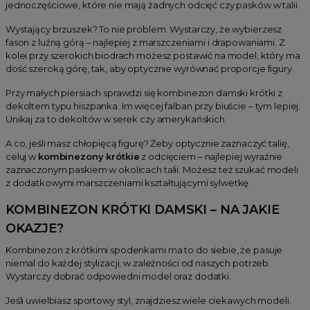
jednoczęściowe, które nie mają żadnych odcięć czy pasków w talii.
Wystający brzuszek? To nie problem. Wystarczy, że wybierzesz
fason z luźną górą – najlepiej z marszczeniami i drapowaniami. Z
kolei przy szerokich biodrach możesz postawić na model, który ma
dość szeroką górę, tak, aby optycznie wyrównać proporcje figury.
Przy małych piersiach sprawdzi się kombinezon damski krótki z
dekoltem typu hiszpanka. Im więcej falban przy biuście – tym lepiej.
Unikaj za to dekoltów w serek czy amerykańskich.
A co, jeśli masz chłopięcą figurę? Żeby optycznie zaznaczyć talię,
celuj w
kombinezony krótkie
z odcięciem – najlepiej wyraźnie
zaznaczonym paskiem w okolicach talii. Możesz też szukać modeli
z dodatkowymi marszczeniami kształtującymi sylwetkę.
KOMBINEZON KRÓTKI DAMSKI – NA JAKIE
OKAZJE?
Kombinezon z krótkimi spodenkami ma to do siebie, że pasuje
niemal do każdej stylizacji, w zależności od naszych potrzeb.
Wystarczy dobrać odpowiedni model oraz dodatki.
Jeśli uwielbiasz sportowy styl, znajdziesz wiele ciekawych modeli.