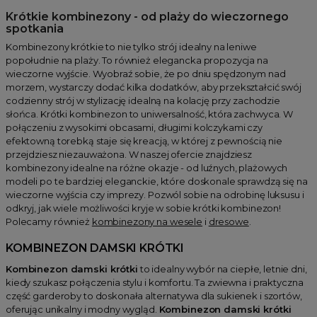
Krótkie kombinezony - od plaży do wieczornego
spotkania
Kombinezony krótkie to nie tylko strój idealny na leniwe
popołudnie na plaży. To również elegancka propozycja na
wieczorne wyjście. Wyobraź sobie, że po dniu spędzonym nad
morzem, wystarczy dodać kilka dodatków, aby przekształcić swój
codzienny strój w stylizację idealną na kolację przy zachodzie
słońca. Krótki kombinezon to uniwersalność, która zachwyca. W
połączeniu z wysokimi obcasami, długimi kolczykami czy
efektowną torebką staje się kreacją, w której z pewnością nie
przejdziesz niezauważona. W naszej ofercie znajdziesz
kombinezony idealne na różne okazje - od luźnych, plażowych
modeli po te bardziej eleganckie, które doskonale sprawdzą się na
wieczorne wyjścia czy imprezy. Pozwól sobie na odrobinę luksusu i
odkryj, jak wiele możliwości kryje w sobie krótki kombinezon!
Polecamy również
kombinezony na wesele
i
dresowe
.
KOMBINEZON DAMSKI KRÓTKI
Kombinezon damski krótki
to idealny wybór na ciepłe, letnie dni,
kiedy szukasz połączenia stylu i komfortu. Ta zwiewna i praktyczna
część garderoby to doskonała alternatywa dla sukienek i szortów,
oferując unikalny i modny wygląd.
Kombinezon damski krótki