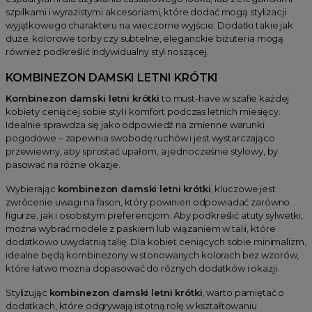
szpilkami i wyrazistymi akcesoriami, które dodać mogą stylizacji
wyjątkowego charakteru na wieczorne wyjście. Dodatki takie jak
duże, kolorowe torby czy subtelne, eleganckie biżuteria mogą
również podkreślić indywidualny styl noszącej.
KOMBINEZON DAMSKI LETNI KRÓTKI
Kombinezon damski letni krótki
to must-have w szafie każdej
kobiety ceniącej sobie styl i komfort podczas letnich miesięcy.
Idealnie sprawdza się jako odpowiedź na zmienne warunki
pogodowe – zapewnia swobodę ruchów i jest wystarczająco
przewiewny, aby sprostać upałom, a jednocześnie stylowy, by
pasować na różne okazje.
Wybierając
kombinezon damski letni krótki
, kluczowe jest
zwrócenie uwagi na fason, który powinien odpowiadać zarówno
figurze, jak i osobistym preferencjom. Aby podkreślić atuty sylwetki,
można wybrać modele z paskiem lub wiązaniem w talii, które
dodatkowo uwydatnią talię. Dla kobiet ceniących sobie minimalizm,
idealne będą kombinezony w stonowanych kolorach bez wzorów,
które łatwo można dopasować do różnych dodatków i okazji.
Stylizując
kombinezon damski letni krótki
, warto pamiętać o
dodatkach, które odgrywają istotną rolę w kształtowaniu