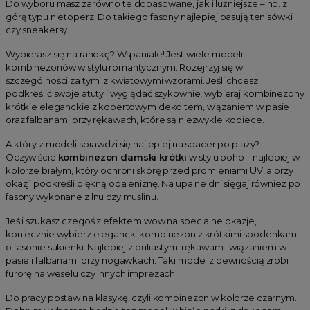
Do wyboru masz zarówno te dopasowane, jak i luźniejsze – np. z
górą typu nietoperz. Do takiego fasony najlepiej pasują tenisówki
czy sneakersy.
Wybierasz się na randkę? Wspaniale! Jest wiele modeli
kombinezonów w stylu romantycznym. Rozejrzyj się w
szczególności za tymi z kwiatowymi wzorami. Jeśli chcesz
podkreślić swoje atuty i wyglądać szykownie, wybieraj kombinezony
krótkie eleganckie z kopertowym dekoltem, wiązaniem w pasie
oraz falbanami przy rękawach, które są niezwykle kobiece.
A który z modeli sprawdzi się najlepiej na spacer po plaży?
Oczywiście
kombinezon damski krótki
w stylu boho – najlepiej w
kolorze białym, który ochroni skórę przed promieniami UV, a przy
okazji podkreśli piękną opaleniznę. Na upalne dni sięgaj również po
fasony wykonane z lnu czy muślinu.
Jeśli szukasz czegoś z efektem wow na specjalne okazje,
koniecznie wybierz elegancki kombinezon z krótkimi spodenkami
o fasonie sukienki. Najlepiej z bufiastymi rękawami, wiązaniem w
pasie i falbanami przy nogawkach. Taki model z pewnością zrobi
furorę na weselu czy innych imprezach.
Do pracy postaw na klasykę, czyli kombinezon w kolorze czarnym.