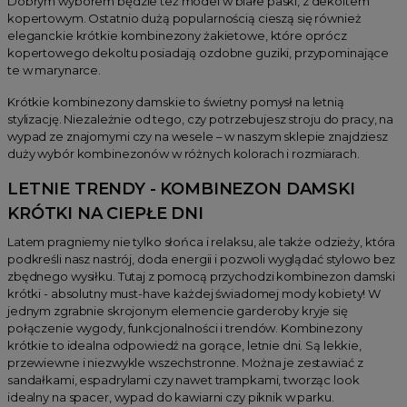
Dobrym wyborem będzie też model w białe paski, z dekoltem
kopertowym. Ostatnio dużą popularnością cieszą się również
eleganckie krótkie kombinezony żakietowe, które oprócz
kopertowego dekoltu posiadają ozdobne guziki, przypominające
te w marynarce.
Krótkie kombinezony damskie to świetny pomysł na letnią
stylizację. Niezależnie od tego, czy potrzebujesz stroju do pracy, na
wypad ze znajomymi czy na wesele – w naszym sklepie znajdziesz
duży wybór kombinezonów w różnych kolorach i rozmiarach.
LETNIE TRENDY - KOMBINEZON DAMSKI
KRÓTKI NA CIEPŁE DNI
Latem pragniemy nie tylko słońca i relaksu, ale także odzieży, która
podkreśli nasz nastrój, doda energii i pozwoli wyglądać stylowo bez
zbędnego wysiłku. Tutaj z pomocą przychodzi kombinezon damski
krótki - absolutny must-have każdej świadomej mody kobiety! W
jednym zgrabnie skrojonym elemencie garderoby kryje się
połączenie wygody, funkcjonalności i trendów. Kombinezony
krótkie to idealna odpowiedź na gorące, letnie dni. Są lekkie,
przewiewne i niezwykle wszechstronne. Można je zestawiać z
sandałkami, espadrylami czy nawet trampkami, tworząc look
idealny na spacer, wypad do kawiarni czy piknik w parku.