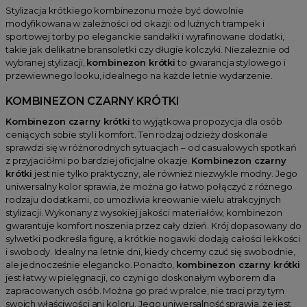
Stylizacja krótkiego kombinezonu może być dowolnie
modyfikowana w zależności od okazji: od luźnych trampek i
sportowej torby po eleganckie sandałki i wyrafinowane dodatki,
takie jak delikatne bransoletki czy długie kolczyki. Niezależnie od
wybranej stylizacji,
kombinezon krótki
to gwarancja stylowego i
przewiewnego looku, idealnego na każde letnie wydarzenie.
KOMBINEZON CZARNY KRÓTKI
Kombinezon czarny krótki
to wyjątkowa propozycja dla osób
ceniących sobie styl i komfort. Ten rodzaj odzieży doskonale
sprawdzi się w różnorodnych sytuacjach – od casualowych spotkań
z przyjaciółmi po bardziej oficjalne okazje.
Kombinezon czarny
krótki
jest nie tylko praktyczny, ale również niezwykle modny. Jego
uniwersalny kolor sprawia, że można go łatwo połączyć z różnego
rodzaju dodatkami, co umożliwia kreowanie wielu atrakcyjnych
stylizacji. Wykonany z wysokiej jakości materiałów, kombinezon
gwarantuje komfort noszenia przez cały dzień. Krój dopasowany do
sylwetki podkreśla figurę, a krótkie nogawki dodają całości lekkości
i swobody. Idealny na letnie dni, kiedy chcemy czuć się swobodnie,
ale jednocześnie elegancko. Ponadto,
kombinezon czarny krótki
jest łatwy w pielęgnacji, co czyni go doskonałym wyborem dla
zapracowanych osób. Można go prać w pralce, nie traci przy tym
swoich właściwości ani koloru. Jego uniwersalność sprawia, że jest