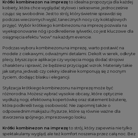
Krótki kombinezon na imprezę
to idealna propozycja dla każdej
kobiety, która chce wyglądać stylowo i seksownie, jednocześnie
czując się swobodnie. Jest to strój, który świetnie sprawdzi się
podczas wieczornych wyjść, tanecznych nocy czy koktajlowych
przyjęć. Wybór krótkiego kombinezonu na imprezę pozwala na
wyeksponowanie nóg i podkreślenie sylwetki, co jest kluczowe dla
osiągnięcia efektu "wow" na każdym evencie.
Podczas wyboru kombinezonu na imprezę, warto postawić na
modele z ciekawymi, odważnymi detalami. Dekolt w serek, odkryte
plecy, błyszczące aplikacje czy wycięcia mogą dodać strojowi
charakteru i sprawić, że będziesz przyciągać wzrok. Materiały takie
jak satyna, jedwab czy cekiny idealnie komponują się z nocnym
życiem, dodając blasku i elegancji.
Stylizacja krótkiego kombinezonu na imprezę może być
różnorodna. Możesz wybrać wysokie obcasy, które optycznie
wydłużą nogi, efektowną kopertówkę oraz statement biżuterię,
która podkreśli twoją osobowość. Nie zapomnij także o
odpowiednim makijażu i fryzurze, które są równie ważne dla
stworzenia spójnego, imprezowego looku.
Krótki kombinezon na imprezę
to strój, który zapewnia nie tylko
spektakularny wygląd, ale też komfort noszenia przez całą noc. Bez