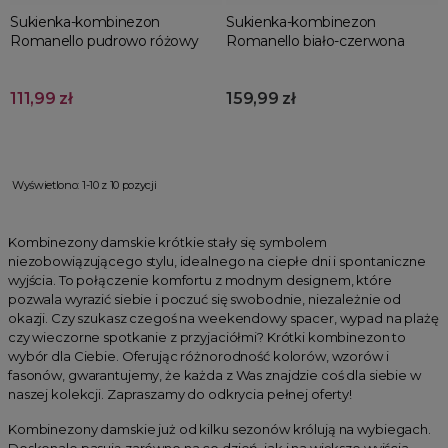
Sukienka-kombinezon
Sukienka-kombinezon
Romanello pudrowo różowy
Romanello biało-czerwona
111,99 zł
159,99 zł
Wyświetlono: 1-10 z 10 pozycji
Kombinezony damskie krótkie stały się symbolem
niezobowiązującego stylu, idealnego na ciepłe dni i spontaniczne
wyjścia. To połączenie komfortu z modnym designem, które
pozwala wyrazić siebie i poczuć się swobodnie, niezależnie od
okazji. Czy szukasz czegoś na weekendowy spacer, wypad na plażę
czy wieczorne spotkanie z przyjaciółmi? Krótki kombinezon to
wybór dla Ciebie. Oferując różnorodność kolorów, wzorów i
fasonów, gwarantujemy, że każda z Was znajdzie coś dla siebie w
naszej kolekcji. Zapraszamy do odkrycia pełnej oferty!
Kombinezony damskie już od kilku sezonów królują na wybiegach.