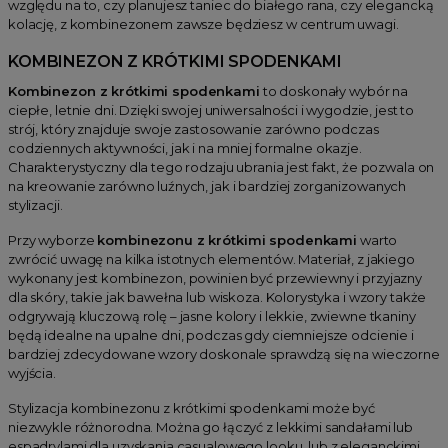
względu na to, czy planujesz taniec do białego rana, czy elegancką
kolację, z kombinezonem zawsze będziesz w centrum uwagi.
KOMBINEZON Z KRÓTKIMI SPODENKAMI
Kombinezon z krótkimi spodenkami
to doskonały wybór na
ciepłe, letnie dni. Dzięki swojej uniwersalności i wygodzie, jest to
strój, który znajduje swoje zastosowanie zarówno podczas
codziennych aktywności, jak i na mniej formalne okazje.
Charakterystyczny dla tego rodzaju ubrania jest fakt, że pozwala on
na kreowanie zarówno luźnych, jak i bardziej zorganizowanych
stylizacji.
Przy wyborze
kombinezonu z krótkimi spodenkami
warto
zwrócić uwagę na kilka istotnych elementów. Materiał, z jakiego
wykonany jest kombinezon, powinien być przewiewny i przyjazny
dla skóry, takie jak bawełna lub wiskoza. Kolorystyka i wzory także
odgrywają kluczową rolę – jasne kolory i lekkie, zwiewne tkaniny
będą idealne na upalne dni, podczas gdy ciemniejsze odcienie i
bardziej zdecydowane wzory doskonale sprawdzą się na wieczorne
wyjścia.
Stylizacja kombinezonu z krótkimi spodenkami może być
niezwykle różnorodna. Można go łączyć z lekkimi sandałami lub
espadrylami dla uzyskania casualowego looku, lub z eleganckimi