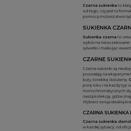
Czarna sukienka
to klas
od tego, czy jest to form
pomocą możesz stworzyć ni
SUKIENKA CZAR
Sukienka czarna
to uniw
wybór na nieoczekiwane w
sylwetki i maskując ewen
CZARNE SUKIENK
Czarne sukienki są niezb
pozwalają na eksperymento
buty, torebkę i biżuterię.
C
porę roku i na każdy typ 
monochromatycznych styli
naszą kolekcją, gdzie zna
Wybierz swoją idealną krea
CZARNA SUKIENKA
Czarna sukienka dams
w każdej sytuacji, od ofi