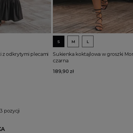
Wyprzedany
Dodaj do koszyka
S
M
L
i z odkrytymi plecami
Sukienka koktajlowa w groszki Mo
czarna
189,90 zł
3 pozycji
KA