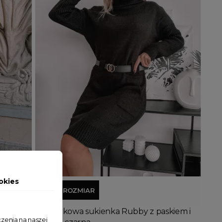
Dodaj do koszyka
okies
JEDEN ROZMIAR
ht
Sweterkowa sukienka Rubby z paskiem i
zenia na naszej