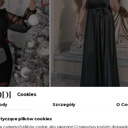
Cookies
Dodaj do koszyka
ody
Szczegóły
O Co
M
L
XL
2XL
tyczące plików cookies
nsparentnymi rękawami
Brokatowa sukienka z paskiem Nig
ta z własnych plików cookie, aby zapewnić Ci najwyższy poziom doświadc