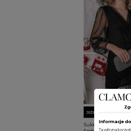
Zg
JEDEN ROZMIAR
Informacje do
Sukienka mini z tra
Ta witryna korzys