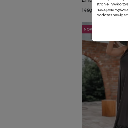
Emberly czarna
stronie . Wykorzys
nastepnie wyświe
149,90 zł
podczas nawigacj
NOWOŚĆ