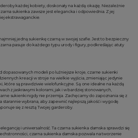
rderoby każdej kobiety, doskonały na każdą okazję. Niezależnie
zarna sukienka zawsze jest elegancka i odpowiednia. Z jej
iej ekstrawaganckie.
ajmniej jedną sukienkę czarną w swojej szafie. Jest to bezpieczny
arna pasuje do każdego typu urody i figury, podkreślając atuty
 dopasowanych modeli po luźniejsze kroje, czarne sukienki
ennych kreacji w stroje na wielkie wyjścia, zmieniając jedynie
i, które są prawdziwie wielofunkcyjne. Są one idealne na każdą
ach z jaskrawymi kolorami, jak i w bardziej stonowanych,
arne sukienki nigdy nie przemija. Zachęcamy do zapoznania się z
a starannie wybrana, aby zapewnić najlepszą jakość i wygodę.
mponuje się z resztą Twojej garderoby.
elegancję i uniwersalność. Ta czarna sukienka damska sprawdzi się
wszechstronności, czarna sukienka damska pozwala na tworzenie