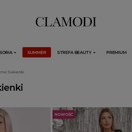
ib.onet.pl/s.csr/build/dlApi/minit.boot.min.js" async></script>
SORIA
SUMMER
STREFA BEAUTY
PREMIUM
rne Sukienki
ienki
NOWOŚĆ