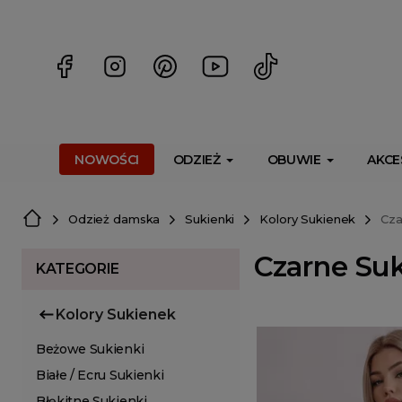
<script> dlApi = { cmd: [] }; </script> <script src="https://l
NOWOŚCI
ODZIEŻ
OBUWIE
AKCE
Odzież damska
Sukienki
Kolory Sukienek
Cza
Czarne Suk
KATEGORIE
Kolory Sukienek
Beżowe Sukienki
Białe / Ecru Sukienki
Błękitne Sukienki