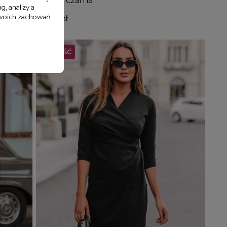
golfem czarna
g, analizy a
 Twoich zachowań
99,90 zł
NOWOŚĆ