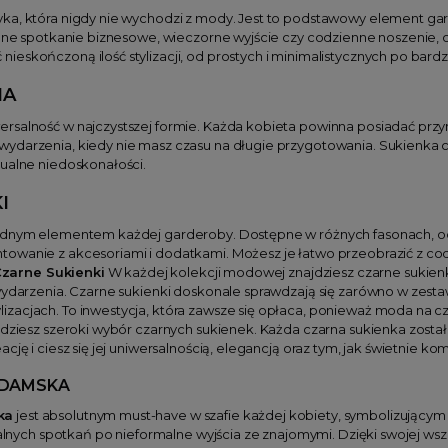
yka, która nigdy nie wychodzi z mody. Jest to podstawowy element ga
alne spotkanie biznesowe, wieczorne wyjście czy codzienne noszenie, c
eskończoną ilość stylizacji, od prostych i minimalistycznych po bardz
NA
ersalność w najczystszej formie. Każda kobieta powinna posiadać przyn
ydarzenia, kiedy nie masz czasu na długie przygotowania. Sukienka cz
tualne niedoskonałości.
I
ędnym elementem każdej garderoby. Dostępne w różnych fasonach, od
wanie z akcesoriami i dodatkami. Możesz je łatwo przeobrazić z codzi
zarne Sukienki
W każdej kolekcji modowej znajdziesz czarne sukienk
wydarzenia. Czarne sukienki doskonale sprawdzają się zarówno w zestaw
zacjach. To inwestycja, która zawsze się opłaca, ponieważ moda na cz
jdziesz szeroki wybór czarnych sukienek. Każda czarna sukienka został
cję i ciesz się jej uniwersalnością, elegancją oraz tym, jak świetnie ko
 DAMSKA
ka
jest absolutnym must-have w szafie każdej kobiety, symbolizującym 
cjalnych spotkań po nieformalne wyjścia ze znajomymi. Dzięki swojej 