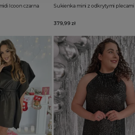
idi Icoon czarna
Sukienka mini z odkrytymi plecami
379,99 zł