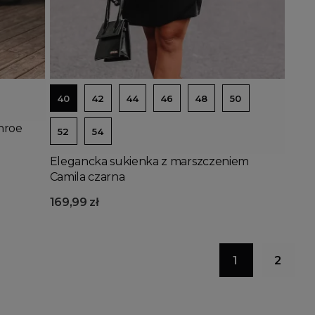
Dodaj do koszyka
40
42
44
46
48
50
nroe
52
54
Elegancka sukienka z marszczeniem
Camila czarna
169,99 zł
1
2