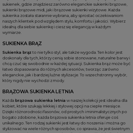
sukienek, gdzie znajdziesz zarówno eleganckie sukienki brązowe,
sukienki brązowe midi, jak i brązowe sukienki wizytowe. Każda
sukienka została starannie wybrana, aby sprostać oczekiwaniom
naszych klientek pod względem stylu, komfortu i jakości. Wybierz
idealną dla siebie sukienkę i ciesz się elegancją w każdym
wymiarze.
SUKIENKA BRĄZ
Sukienka brąz
to nie tylko styl, ale także wygoda. Ten kolor jest
doskonały dla tych, którzy cenią sobie stonowane, naturalne barwy i
chcą czuć się swobodnie w każdej sytuacji. Sukienka brąz może być
łatwo dopasowana do różnych akcesoriów, tworząc zarówno
eleganckie, jak i bardziej luźne stylizacje. To wszechstronny wybór,
który nigdy nie wychodzi z mody.
BRĄZOWA SUKIENKA LETNIA
Każda
brązowa sukienka letnia
w naszej kolekcji jest idealna dla
kobiet, które szukają lekkiej i stylowej opcji na ciepłe miesiące.
Dzięki różnorodności fasonów, od prostych i minimalistycznych po
bogato zdobione, każda brązowa sukienka letnia oferuje coś
unikalnego. Ten rodzaj sukienki jest łatwy do noszenia i można go
stylizować na wiele różnych sposobów, co sprawia, że jest świetnym