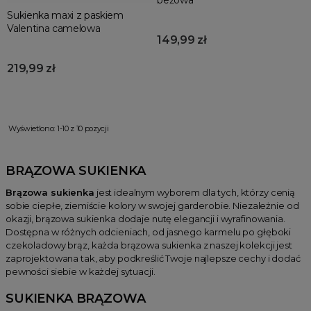
beżowa
Sukienka maxi z paskiem
Valentina camelowa
149,99 zł
219,99 zł
Wyświetlono: 1-10 z 10 pozycji
BRĄZOWA SUKIENKA
Brązowa sukienka
jest idealnym wyborem dla tych, którzy cenią
sobie ciepłe, ziemiście kolory w swojej garderobie. Niezależnie od
okazji, brązowa sukienka dodaje nutę elegancji i wyrafinowania.
Dostępna w różnych odcieniach, od jasnego karmelu po głęboki
czekoladowy brąz, każda brązowa sukienka z naszej kolekcji jest
zaprojektowana tak, aby podkreślić Twoje najlepsze cechy i dodać
pewności siebie w każdej sytuacji.
SUKIENKA BRĄZOWA