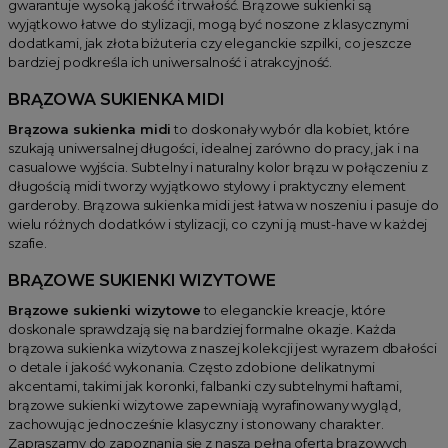
gwarantuje wysoką jakość i trwałość. Brązowe sukienki są
wyjątkowo łatwe do stylizacji, mogą być noszone z klasycznymi
dodatkami, jak złota biżuteria czy eleganckie szpilki, co jeszcze
bardziej podkreśla ich uniwersalność i atrakcyjność.
BRĄZOWA SUKIENKA MIDI
Brązowa sukienka midi
to doskonały wybór dla kobiet, które
szukają uniwersalnej długości, idealnej zarówno do pracy, jak i na
casualowe wyjścia. Subtelny i naturalny kolor brązu w połączeniu z
długością midi tworzy wyjątkowo stylowy i praktyczny element
garderoby. Brązowa sukienka midi jest łatwa w noszeniu i pasuje do
wielu różnych dodatków i stylizacji, co czyni ją must-have w każdej
szafie.
BRĄZOWE SUKIENKI WIZYTOWE
Brązowe sukienki wizytowe
to eleganckie kreacje, które
doskonale sprawdzają się na bardziej formalne okazje. Każda
brązowa sukienka wizytowa z naszej kolekcji jest wyrazem dbałości
o detale i jakość wykonania. Często zdobione delikatnymi
akcentami, takimi jak koronki, falbanki czy subtelnymi haftami,
brązowe sukienki wizytowe zapewniają wyrafinowany wygląd,
zachowując jednocześnie klasyczny i stonowany charakter.
Zapraszamy do zapoznania się z naszą pełną ofertą brązowych