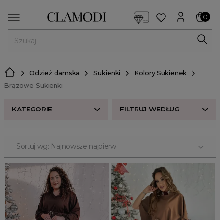
<script> dlApi = { cmd: [] }; </script> <script src="https://l
0
MENU
Odzież damska
Sukienki
Kolory Sukienek
Brązowe Sukienki
KATEGORIE
FILTRUJ WEDŁUG
ROZMIAR
Sortuj wg: Najnowsze najpierw
Beżowe Sukienki
CENA
Białe / Ecru Sukienki
Błękitne Sukienki
ODZIEŻ
Bordowe Sukienki
Odzież damska
Brązowe Sukienki
sukienki
Brzoskwiniowe Sukienki