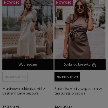
NOWOŚĆ
NOWOŚĆ
Dodaj do koszyka
Wyprzedany
Dodaj do koszyka
JEDEN ROZMIAR
JEDEN ROZMIAR
Muślinowa sukienka midi z
Sukienka midi z wiązaniem w
paskiem Lana beżowa
talii Julissa brązowa
139,99 zł
149,99 zł