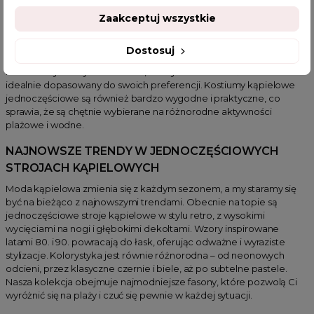
Popularność kostiumów kąpielowych jednoczęściowych wynika z
Zaakceptuj wszystkie
ich uniwersalności i wszechstronności. Są one idealne dla kobiet w
każdym wieku i o różnorodnych typach sylwetki. Jednoczęściowe
stroje kąpielowe oferują większą ochronę przed słońcem, co jest
Dostosuj
szczególnie ważne dla osób o wrażliwej skórze. Dodatkowo, dzięki
różnorodnym krojom i wzorom, każdy może znaleźć model
idealnie dopasowany do swoich preferencji. Kostiumy kąpielowe
jednoczęściowe są również bardzo wygodne i praktyczne, co
sprawia, że są chętnie wybierane na różnorodne aktywności
plażowe i wodne.
NAJNOWSZE TRENDY W JEDNOCZĘŚCIOWYCH
STROJACH KĄPIELOWYCH
Moda kąpielowa zmienia się z każdym sezonem, a my staramy się
być na bieżąco z najnowszymi trendami. Obecnie na topie są
jednoczęściowe stroje kąpielowe w stylu retro, z wysokimi
wycięciami na nogi i głębokimi dekoltami. Wzory inspirowane
latami 80. i 90. powracają do łask, oferując odważne i wyraziste
stylizacje. Kolorystyka jest równie różnorodna – od neonowych
odcieni, przez klasyczne czernie i biele, aż po subtelne pastele.
Nasza kolekcja obejmuje najmodniejsze fasony, które pozwolą Ci
wyróżnić się na plaży i czuć się pewnie w każdej sytuacji.