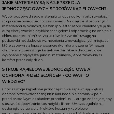
JAKIE MATERIAŁY SĄ NAJLEPSZE DLA
JEDNOCZĘŚCIOWYCH STROJÓW KĄPIELOWYCH?
Wybór odpowiedniego materiału to klucz do komfortu i trwałości
stroju kąpielowego jednoczęściowego. Najczęściej stosowanymi
materiałami są poliamid, elastan i poliester, które charakteryzują się
dużą elastycznością, szybkim schnięciem i odpornością na działanie
chloru oraz promieni UV. Warto również zwrócić uwagę na
podszewki i dodatkowe wzmocnienia w newralgicznych miejscach,
które zapewniają lepsze wsparcie i komfort noszenia. W naszej
ofercie znajdziesz stroje kąpielowe damskie jednoczęściowe
wykonane z najwyższej jakości materiałów, które zapewnią Ci
komfort przez cały dzień.
STROJE KĄPIELOWE JEDNOCZĘŚCIOWE A
OCHRONA PRZED SŁOŃCEM - CO WARTO
WIEDZIEĆ?
Chociaż stroje kąpielowe jednoczęściowe zapewniają większą
ochronę przeciwsłoneczną niż bikini, nadal nie chronią w pełni
przed szkodliwym działaniem promieni UV. Dlatego ważne jest, aby
stosować odpowiednie kosmetyki z filtrem UV, szczególnie na
odsłonięte partie ciała. Niektóre kostiumy kąpielowe
jednoczęściowe oferują dodatkową ochronę UV dzięki specjalnym