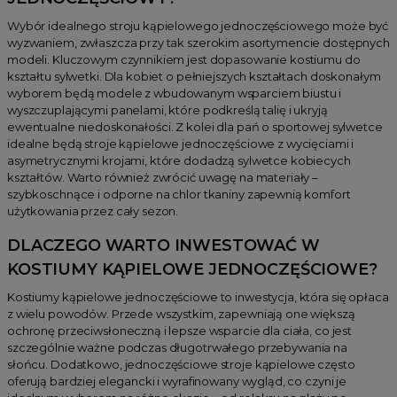
Wybór idealnego stroju kąpielowego jednoczęściowego może być
wyzwaniem, zwłaszcza przy tak szerokim asortymencie dostępnych
modeli. Kluczowym czynnikiem jest dopasowanie kostiumu do
kształtu sylwetki. Dla kobiet o pełniejszych kształtach doskonałym
wyborem będą modele z wbudowanym wsparciem biustu i
wyszczuplającymi panelami, które podkreślą talię i ukryją
ewentualne niedoskonałości. Z kolei dla pań o sportowej sylwetce
idealne będą stroje kąpielowe jednoczęściowe z wycięciami i
asymetrycznymi krojami, które dodadzą sylwetce kobiecych
kształtów. Warto również zwrócić uwagę na materiały –
szybkoschnące i odporne na chlor tkaniny zapewnią komfort
użytkowania przez cały sezon.
DLACZEGO WARTO INWESTOWAĆ W
KOSTIUMY KĄPIELOWE JEDNOCZĘŚCIOWE?
Kostiumy kąpielowe jednoczęściowe to inwestycja, która się opłaca
z wielu powodów. Przede wszystkim, zapewniają one większą
ochronę przeciwsłoneczną i lepsze wsparcie dla ciała, co jest
szczególnie ważne podczas długotrwałego przebywania na
słońcu. Dodatkowo, jednoczęściowe stroje kąpielowe często
oferują bardziej elegancki i wyrafinowany wygląd, co czyni je