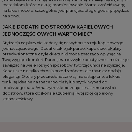
materiałom, które blokują promieniowanie. Warto zwrócić uwagę
na takie modele, szczególnie jeśli planujesz długie godziny spędzać
na słońcu.
JAKIE DODATKI DO STROJÓW KĄPIELOWYCH
JEDNOCZĘŚCIOWYCH WARTO MIEĆ?
Stylizacja na plaży nie kończy się na wyborze stroju kąpielowego
jednoczęściowego. Dodatki takie jak pareo, kapelusze,
okulary
przeciwsłoneczne
czy lekkie tuniki mogą znacząco wpłynąć na
Twój wygląd i komfort. Pareo jest niezwykle praktyczne – możesz je
zawiązać na wiele różnych sposobów, tworząc unikalne stylizacje.
Kapelusze nie tylko chronią przed słońcem, ale również dodają
elegancji. Okulary przeciwsłoneczne są niezastąpione, a lekkie
tuniki są idealne na spacer po plaży lub szybki wypad do
pobliskiego baru. W naszym sklepie znajdziesz szeroki wybór
dodatków, które doskonale uzupełnią Twój strój kąpielowy
jednoczęściowy.