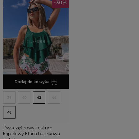
-30%
Dodaj do koszyka
38
40
42
44
46
Dwuczęściowy kostium
kąpielowy Eliana butelkowa