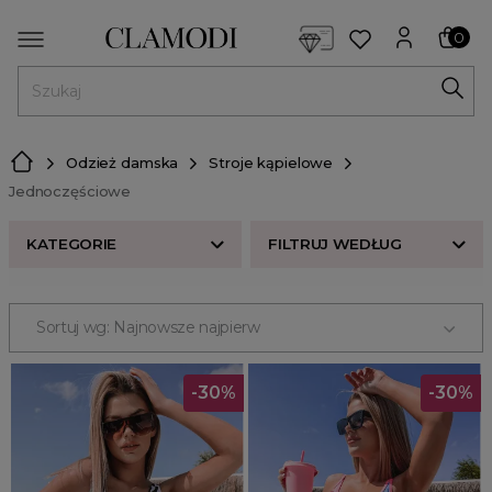
<script> dlApi = { cmd: [] }; </script> <script src="https://l
0
MENU
Odzież damska
Stroje kąpielowe
Jednoczęściowe
KATEGORIE
FILTRUJ WEDŁUG
ROZMIAR
Sortuj wg: Najnowsze najpierw
Stroje kąpielowe
CENA
Narzutki
-30%
-30%
Dwuczęściowe
ODZIEŻ
Jednoczęściowe
Odzież damska
Bikini
stroje kąpielowe
Plus size