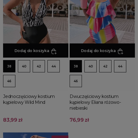
Basenowe i sportowe
Ciążowe
Figi do strojów kąpielowych
Dodaj do koszyka
Dodaj do koszyka
38
40
42
44
38
40
42
44
46
46
Jednoczęściowy kostium
Dwuczęściowy kostium
kąpielowy Wild Mind
kąpielowy Eliana różowo-
niebieski
83,99 zł
76,99 zł