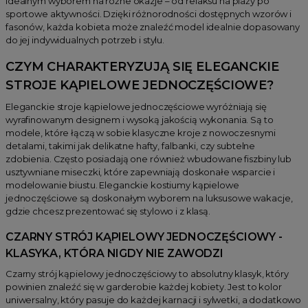
idealnym wyborem na różne okazje – od relaksu na plaży po
sportowe aktywności. Dzięki różnorodności dostępnych wzorów i
fasonów, każda kobieta może znaleźć model idealnie dopasowany
do jej indywidualnych potrzeb i stylu.
CZYM CHARAKTERYZUJĄ SIĘ ELEGANCKIE
STROJE KĄPIELOWE JEDNOCZĘŚCIOWE?
Eleganckie stroje kąpielowe jednoczęściowe wyróżniają się
wyrafinowanym designem i wysoką jakością wykonania. Są to
modele, które łączą w sobie klasyczne kroje z nowoczesnymi
detalami, takimi jak delikatne hafty, falbanki, czy subtelne
zdobienia. Często posiadają one również wbudowane fiszbiny lub
usztywniane miseczki, które zapewniają doskonałe wsparcie i
modelowanie biustu. Eleganckie kostiumy kąpielowe
jednoczęściowe są doskonałym wyborem na luksusowe wakacje,
gdzie chcesz prezentować się stylowo i z klasą.
CZARNY STRÓJ KĄPIELOWY JEDNOCZĘŚCIOWY -
KLASYKA, KTÓRA NIGDY NIE ZAWODZI
Czarny strój kąpielowy jednoczęściowy to absolutny klasyk, który
powinien znaleźć się w garderobie każdej kobiety. Jest to kolor
uniwersalny, który pasuje do każdej karnacji i sylwetki, a dodatkowo