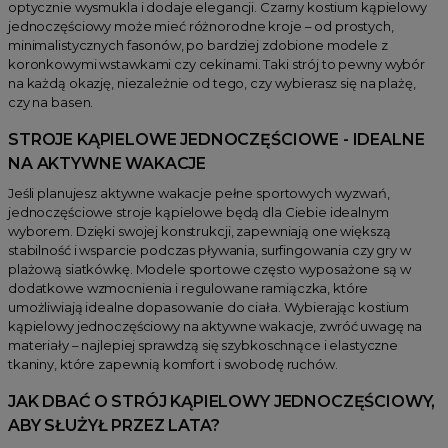
optycznie wysmukla i dodaje elegancji. Czarny kostium kąpielowy
jednoczęściowy może mieć różnorodne kroje – od prostych,
minimalistycznych fasonów, po bardziej zdobione modele z
koronkowymi wstawkami czy cekinami. Taki strój to pewny wybór
na każdą okazję, niezależnie od tego, czy wybierasz się na plażę,
czy na basen.
STROJE KĄPIELOWE JEDNOCZĘŚCIOWE - IDEALNE
NA AKTYWNE WAKACJE
Jeśli planujesz aktywne wakacje pełne sportowych wyzwań,
jednoczęściowe stroje kąpielowe będą dla Ciebie idealnym
wyborem. Dzięki swojej konstrukcji, zapewniają one większą
stabilność i wsparcie podczas pływania, surfingowania czy gry w
plażową siatkówkę. Modele sportowe często wyposażone są w
dodatkowe wzmocnienia i regulowane ramiączka, które
umożliwiają idealne dopasowanie do ciała. Wybierając kostium
kąpielowy jednoczęściowy na aktywne wakacje, zwróć uwagę na
materiały – najlepiej sprawdzą się szybkoschnące i elastyczne
tkaniny, które zapewnią komfort i swobodę ruchów.
JAK DBAĆ O STRÓJ KĄPIELOWY JEDNOCZĘŚCIOWY,
ABY SŁUŻYŁ PRZEZ LATA?