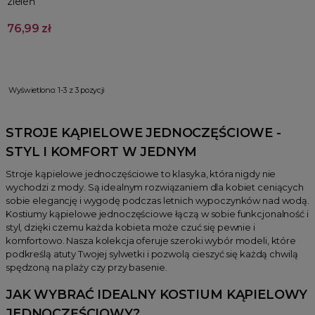
zieleń
76,99 zł
Wyświetlono: 1-3 z 3 pozycji
STROJE KĄPIELOWE JEDNOCZĘŚCIOWE -
STYL I KOMFORT W JEDNYM
Stroje kąpielowe jednoczęściowe to klasyka, która nigdy nie
wychodzi z mody. Są idealnym rozwiązaniem dla kobiet ceniących
sobie elegancję i wygodę podczas letnich wypoczynków nad wodą.
Kostiumy kąpielowe jednoczęściowe łączą w sobie funkcjonalność i
styl, dzięki czemu każda kobieta może czuć się pewnie i
komfortowo. Nasza kolekcja oferuje szeroki wybór modeli, które
podkreślą atuty Twojej sylwetki i pozwolą cieszyć się każdą chwilą
spędzoną na plaży czy przy basenie.
JAK WYBRAĆ IDEALNY KOSTIUM KĄPIELOWY
JEDNOCZĘŚCIOWY?