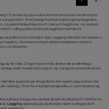
1
2
my? To proste: łączą w sobie komfort noszenia z niezliczonymi
e z przyjaciółmi. W tej kategorii prezentujemy gamę legginsów,
o, czy jesteś fanką klasycznych czarnych legginsów, czy szukasz
leństwo i odkryj pełen potencjał legginsów damskich!
ą się praktycznie w każdym stylu. Legginsy damskie, bo właśnie o
żdym wydaniu. Również w naszym sklepie znajdziesz zarówno
rz coś dla siebie.
ją się do ciała. Z tego też powodu doskonale podkreślają i
istnieje wiele modeli wzorzystych, np. w poprzeczne paski, które
 damskie są prawie jak druga skóra. Nie ograniczają ruchów. Nie
jak i rajstopy. Choć nie w każdym przypadku, o czym dowiesz się
 stylizacji. Pasują one zamiast spodni do dłuższych T-shirtów na
stop.
Legginsy
sprawdzą się doskonale nawet w eleganckich
ement garderoby.