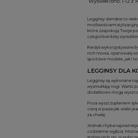
Wyświetlono: 1-12 z 1
Legginsy damskie to niek
możliwościami stylizacyjn
które zaspokoją Twoje pot
czegoś bardziej wyraziste
Kiedyś wykorzystywane był
nich mowa, opanowały sza
sportowe modele, jak i te
LEGGINSY DLA KO
Legginsy są wykonane najc
wysmuklają nogi. Warto pa
dodatkowo mogą wyszczup
Poza wyszczuplaniem sylwe
cisną w pasie jak wiele 
za chwilę.
Jednak chyba najważniejsz
codzienne wyjścia. Można z
stylizacjach, np. w połąc