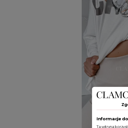
Zg
Informacje do
Ta witryna korzys