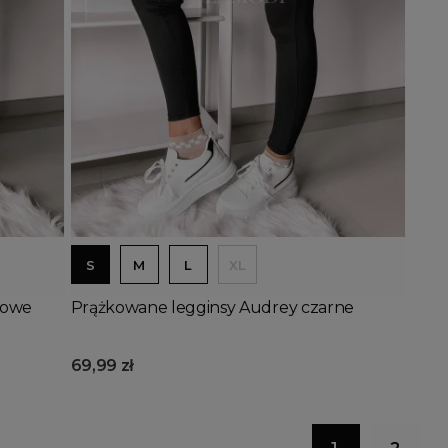
Dodaj do koszyka
S
M
L
XL
lowe
Prążkowane legginsy Audrey czarne
69,99 zł