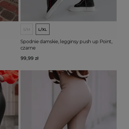
Dodaj do koszyka
S/M
L/XL
Spodnie damskie, legginsy push up Point,
czarne
99,99 zł