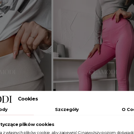
Cookies
ody
Szczegóły
O Co
tyczące plików cookies
ta z własnych plików cookie, aby zapewnić Ci najwyższy poziom doświadc