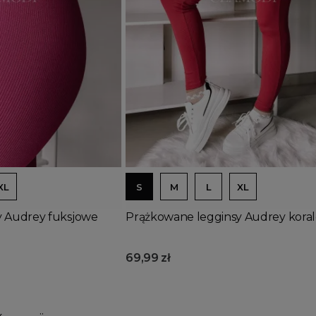
Dodaj do koszyka
XL
S
M
L
XL
y Audrey fuksjowe
Prążkowane legginsy Audrey kora
69,99 zł