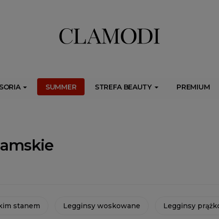
ib.onet.pl/s.csr/build/dlApi/minit.boot.min.js" async></script>
SORIA
SUMMER
STREFA BEAUTY
PREMIUM
damskie
kim stanem
Legginsy woskowane
Legginsy prąż