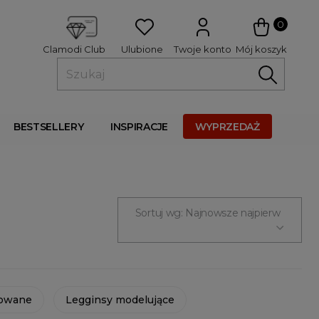
 
0
Ulubione
Twoje konto
Mój koszyk
Clamodi Club
BESTSELLERY
INSPIRACJE
WYPRZEDAŻ
Sortuj wg: Najnowsze najpierw
kowane
Legginsy modelujące