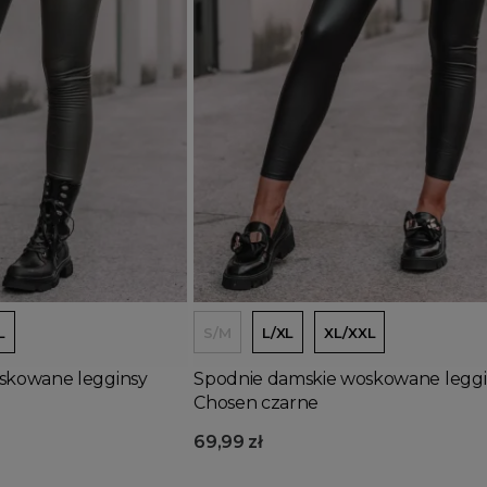
Dodaj do koszyka
L
S/M
L/XL
XL/XXL
skowane legginsy
Spodnie damskie woskowane leggi
Chosen czarne
69,99 zł