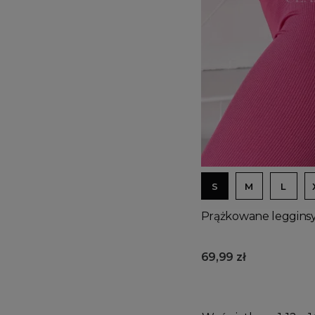
S
M
L
Prążkowane leggins
69,99 zł