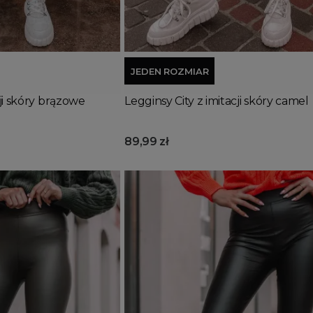
Dodaj do koszyka
JEDEN ROZMIAR
cji skóry brązowe
Legginsy City z imitacji skóry camel
89,99 zł