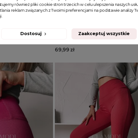
Dodaj do koszyka
tujemy również pliki cookie stron trzecich w celu ulepszenia naszych usłu
tlania reklam związanych z Twoimi preferencjami na podstawie analizy
i.
XL
S
M
L
XL
y Audrey jasnobeżowe
Prążkowane legginsy Audrey róż
Dostosuj
Zaakceptuj wszystkie
69,99 zł