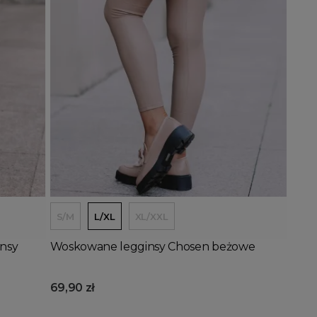
Dodaj do koszyka
S/M
L/XL
XL/XXL
nsy
Woskowane legginsy Chosen beżowe
69,90 zł