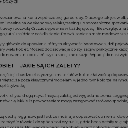
4 pozycji
westionowana ikona współczesnej garderoby. Dlaczego tak je uwielbia
ymi. Idealne na weekendowy relaks, trening lub spontaniczne spotkani
rzeby i pozwolą Ci czuć się pewnie w każdej sytuacji. Bez względu na t
go, tutaj znajdziesz coś dla siebie. Pozwól sobie na małe modowe sza
y głównie do uprawiania różnych aktywności sportowych, dziś pojawiaj
fy wielu kobiet. Możesz dopasować je do stylizacji w praktycznie ka
 do noszenia na co dzień czy na specjalne okazje. Wpadaj do nas i wybie
BIET – JAKIE SĄ ICH ZALETY?
zęściej z bardzo elastycznych materiałów, które z łatwością dopasowu
miętać, że poza klasycznymi modelami w jednolitym kolorze, na rynku 
lić sylwetkę.
tki, chyba drugą najważniejszą zaletą jest wygoda noszenia. Legginsy
jeansów. Są lekkie i z powodzeniem mogą zastępować zarówno spodnie, 
ą cechą legginsów jest fakt, że można je dopasować do niemal dowolnej
ałożyć je również do spódniczki czy tuniki, gdzie będą pełniły rolę raj
zeniu z koszulą. Nic więc dziwnego, że kobiety wręcz pokochały ten el