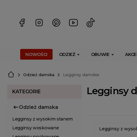
<script> dlApi = { cmd: [] }; </script> <script src="https://l
NOWOŚCI
ODZIEŻ
OBUWIE
AKCE
Odzież damska
Legginsy damskie
Legginsy 
KATEGORIE
Odzież damska
Legginsy z wysokim stanem
Legginsy woskowane
Legginsy z wyso
Legginsy prążkowane