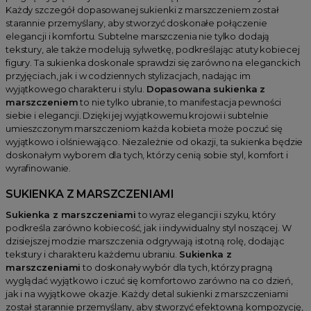
Każdy szczegół dopasowanej sukienki z marszczeniem został
starannie przemyślany, aby stworzyć doskonałe połączenie
elegancji i komfortu. Subtelne marszczenia nie tylko dodają
tekstury, ale także modelują sylwetkę, podkreślając atuty kobiecej
figury. Ta sukienka doskonale sprawdzi się zarówno na eleganckich
przyjęciach, jak i w codziennych stylizacjach, nadając im
wyjątkowego charakteru i stylu.
Dopasowana sukienka z
marszczeniem
to nie tylko ubranie, to manifestacja pewności
siebie i elegancji. Dzięki jej wyjątkowemu krojowi i subtelnie
umieszczonym marszczeniom każda kobieta może poczuć się
wyjątkowo i olśniewająco. Niezależnie od okazji, ta sukienka będzie
doskonałym wyborem dla tych, którzy cenią sobie styl, komfort i
wyrafinowanie.
SUKIENKA Z MARSZCZENIAMI
Sukienka z marszczeniami
to wyraz elegancji i szyku, który
podkreśla zarówno kobiecość, jak i indywidualny styl noszącej. W
dzisiejszej modzie marszczenia odgrywają istotną rolę, dodając
tekstury i charakteru każdemu ubraniu.
Sukienka z
marszczeniami
to doskonały wybór dla tych, którzy pragną
wyglądać wyjątkowo i czuć się komfortowo zarówno na co dzień,
jak i na wyjątkowe okazje. Każdy detal sukienki z marszczeniami
został starannie przemyślany, aby stworzyć efektowną kompozycję,