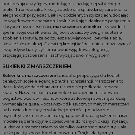
podkreślają atuty figury, modelując ją i nadając jej subtelnego
uroku. Ta uniwersalna kreacja doskonale sprawdzi się zarówno na
eleganckich przyjęciach, jak i w codziennych stylizacjach, dodając
im wyjątkowego charakteru i stylu. Szukając idealnego połączenia
klasyki z nowoczesnością,
marszczona sukienka
niezawodnie
spełni Twoje oczekiwania. Jej ponadczasowy design i subtelne
zdobienia sprawią, że poczujesz się wyjątkowo i pewnie siebie,
niezależnie od okazji. Dzięki tej kreacji każda kobieta może wyrazić
swój indywidualny styl i emanować wyjątkową elegancją,
przyciągając spojrzenia i zachwycając swoim wyglądem.
SUKIENKI Z MARSZCZENIEM
Sukienki z marszczeniem
to idealna propozycja dla kobiet
ceniących sobie elegancję z nutką nonszalancji. Marszczenia to
detal, który dodaje charakteru i subtelnie podkreśla kobiece
kształty. Nasza kolekcja sukienek z marszczeniem zapewnia
bogactwo wzorów i fasonów, które zadowolą nawet najbardziej
wymagające gusta. Począwszy od klasycznych małych marszczeń
na biuście, dodających subtelnej objętości, po odważne
asymetryczne marszczenia biegnące wzdłuż całej sukienki, nasze
modele są perfekcyjnie dopasowane do różnych okazji i stylizacji.
Sukienka z marszczeniem to nie tylko wyraz osobistego stylu, ale
także praktyczność i komfort noszenia. Dzięki elastycznym