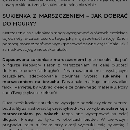
naszego sklepu i znajdź sukienkę idealną dla siebie.
SUKIENKA Z MARSZCZENIEM – JAK DOBRAĆ
DO FIGURY?
Marszczenia na sukienkach mogą występować w różnych częściach
tej odzieży, w zależności od tego, jaką mają spełniać funkcję. Za ich
pomocą możesz zarówno wyeksponować pewne części ciała, jak i
zamaskować jego niedoskonałości.
Dopasowana sukienka z marszczeniem
będzie idealna dla pań
o figurze klepsydry. Fason z marszczeniami na całej długości
doskonale podkreśla krągłości. Jeśli masz problem z wystającym
brzuszkiem, zdecydowanie powinnaś wybrać
sukienkę z
marszczeniem na brzuchu
. Doskonale maskuje ona wszelkie
fałdki. Pamiętaj, by wybrać kreację ze zwiewnego materiału, który
nada Twojej sylwetce lekkość.
Duża część kobiet narzeka na wystające boczki czy nieco szersze
biodra. By zamaskować tę część sylwetki, warto wybrać
sukienkę z
marszczeniem po bokach
. Mogą one występować na całej
długości kreacji lub tylko w okolicach bioder. W pierwszym
przypadku taka sukienka przy okazji wysmukli całą sylwetkę i