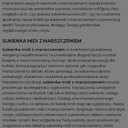
materiałom naszych sukienek z marszczeniem, każda kobieta
może poczuć się swobodnie i pewnie, niezależnie od figury. Bez
względu na to, czy szukasz sukienki na wieczór, czy na codzienne
spotkania, nasza kolekcja sukienek z marszczeniem z pewnością
spełni Twoje oczekiwania, dodając Twojej garderobie
wyjątkowego uroku i stylu.
SUKIENKA MIDI Z MARSZCZENIEM
Sukienka midi z marszczeniem
to kwintesencja kobiecej
elegancji i wyrafinowania. Ta uniwersalna długość łączy w sobie
klasykę z nowoczesnością, tworząc doskonałą propozycję dla
kobiet, które pragną być zarówno stylowe, jak i wygodne.
Marszczenie to detale, które sprawiają, że sukienka nabiera
unikalnego charakteru i subtelnie podkreśla kobiece atuty.
Niezależnie od okazji,
sukienka midi z marszczeniem
zawsze
prezentuje się elegancko i szykownie. Marszczenia, umiejętnie
umieszczone na biuście, talii lub w dolnej części sukienki, nadają
całości lekkości i delikatności. Dodają one również pewnego
swingu i ruchu, co sprawia, że każdy krok staje się wyjątkowy. Nasza
kolekcja sukienek midi z marszczeniem obejmuje różnorodne style
i kroje, od klasycznych ołówkowych sukienek po lekkie i zwiewne
modele na lato. Bez względu na Twój osobisty gust i preferencje,
znajdziesz u nas idealną sukienkę midi z marszczeniem, która