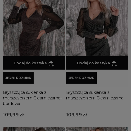
Sukienki na studniówkę
Sukienki na każda okazję
Sukienki przekładane
Sukienki z falbankami
Sukienki proste
Sukienki w panterkę
Sukienki z marszczeniem
Dodaj do koszyka
Dodaj do koszyka
Sukienki dzianinowe
Sukienki koszulowe
JEDEN ROZMIAR
JEDEN ROZMIAR
Sukienki asymetryczne
Sukienki sylwestrowe
Błyszcząca sukienka z
Błyszcząca sukienka z
Sukienki swetrowe
marszczeniem Gleam czarno-
marszczeniem Gleam czarna
bordowa
Sukienki z golfem
Sukienki eleganckie
109,99 zł
109,99 zł
Sukienki rozkloszowane