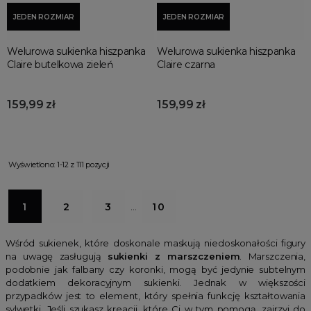
JEDEN ROZMIAR
JEDEN ROZMIAR
Welurowa sukienka hiszpanka
Welurowa sukienka hiszpanka
Claire butelkowa zieleń
Claire czarna
159,99 zł
159,99 zł
Wyświetlono: 1-12 z 111 pozycji
1
2
3
…
10
Wśród sukienek, które doskonale maskują niedoskonałości figury
na uwagę zasługują
sukienki z marszczeniem
. Marszczenia,
podobnie jak falbany czy koronki, mogą być jedynie subtelnym
dodatkiem dekoracyjnym sukienki. Jednak w większości
przypadków jest to element, który spełnia funkcję kształtowania
sylwetki. Jeśli szukasz kreacji, które Ci w tym pomogą, zajrzyj do