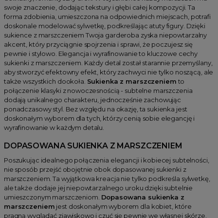
swoje znaczenie, dodając tekstury i głębi całej kompozycji. Ta
forma zdobienia, umieszczona na odpowiednich miejscach, potrafi
doskonale modelować sylwetkę, podkreślając atuty figury. Dzięki
sukience z marszczeniem Twoja garderoba zyska niepowtarzalny
akcent, który przyciągnie spojrzenia i sprawi, że poczujesz się
pewnie i stylowo. Elegancja i wyrafinowanie to kluczowe cechy
sukienki z marszczeniem. Każdy detal został starannie przemyślany,
aby stworzyć efektowny efekt, który zachwyci nie tylko noszącą, ale
także wszystkich dookoła.
Sukienka z marszczeniem
to
połączenie klasyki z nowoczesnością - subtelne marszczenia
dodają unikalnego charakteru, jednocześnie zachowując
ponadczasowy styl. Bez względu na okazję, ta sukienka jest
doskonałym wyborem dla tych, którzy cenią sobie elegancję i
wyrafinowanie w każdym detalu.
DOPASOWANA SUKIENKA Z MARSZCZENIEM
Poszukując idealnego połączenia elegancji i kobiecej subtelności,
nie sposób przejść obojętnie obok dopasowanej sukienki z
marszczeniem. Ta wyjątkowa kreacja nie tylko podkreśla sylwetkę,
ale także dodaje jej niepowtarzalnego uroku dzięki subtelnie
umieszczonym marszczeniom.
Dopasowana sukienka z
marszczeniem
jest doskonałym wyborem dla kobiet, które
pragną wyglądać zjawiskowo i czuć się pewnie we własnej skórze.