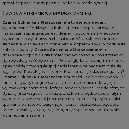
sprawi, że poczujesz się pewnie i pięknie w każdej sytuacji.
CZARNA SUKIENKA Z MARSZCZENIEM
Czarna Sukienka z Marszczeniem
to esencja elegancji i
wyrafinowania. Jej klasyczny kolor i starannie zaprojektowane
marszczenia sprawiają, że jest idealnym wyborem na wieczorne
wydarzenia o wyjątkowym charakterze. W tej sukience poczujesz
się pewnie i olśniewająco, ponieważ jej dopasowany krój podkreśla
kobiece kształty.
Czarna Sukienka z Marszczeniem
to
doskonała propozycja dla kobiet ceniących sobie ponadczasowy
styl i wysoką jakość wykonania. Bez względu na okazję, ta sukienka
z pewnością przyciągnie spojrzenia i sprawi, że będziesz czuła się
wyjątkowo. Poszukujesz sukienki, która emanuje klasą i elegancją?
Czarna Sukienka z Marszczeniem
spełni Twoje oczekiwania. Jej
minimalistyczny design z subtelnymi marszczeniami dodaje jej
wyjątkowego charakteru, który z łatwością dopasujesz do różnych
stylizacji. Bez względu na okazję, ta sukienka będzie doskonałym
wyborem. Możesz nosić ją zarówno na eleganckie przyjęcia, jak i
spotkania biznesowe. Dzięki jej uniwersalności zawsze będziesz
prezentować się z klasą i szykiem, przyciągając spojrzenia swoim
wyrafinowanym stylem.