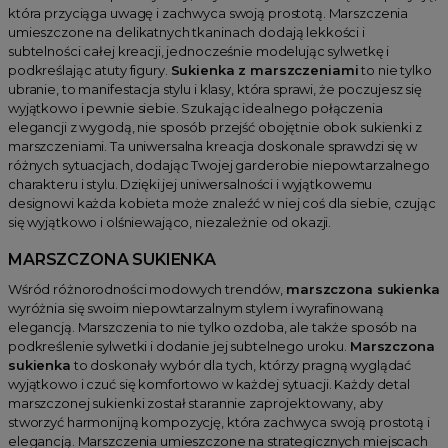
która przyciąga uwagę i zachwyca swoją prostotą. Marszczenia
umieszczone na delikatnych tkaninach dodają lekkości i
subtelności całej kreacji, jednocześnie modelując sylwetkę i
podkreślając atuty figury.
Sukienka z marszczeniami
to nie tylko
ubranie, to manifestacja stylu i klasy, która sprawi, że poczujesz się
wyjątkowo i pewnie siebie. Szukając idealnego połączenia
elegancji z wygodą, nie sposób przejść obojętnie obok sukienki z
marszczeniami. Ta uniwersalna kreacja doskonale sprawdzi się w
różnych sytuacjach, dodając Twojej garderobie niepowtarzalnego
charakteru i stylu. Dzięki jej uniwersalności i wyjątkowemu
designowi każda kobieta może znaleźć w niej coś dla siebie, czując
się wyjątkowo i olśniewająco, niezależnie od okazji.
MARSZCZONA SUKIENKA
Wśród różnorodności modowych trendów,
marszczona sukienka
wyróżnia się swoim niepowtarzalnym stylem i wyrafinowaną
elegancją. Marszczenia to nie tylko ozdoba, ale także sposób na
podkreślenie sylwetki i dodanie jej subtelnego uroku.
Marszczona
sukienka
to doskonały wybór dla tych, którzy pragną wyglądać
wyjątkowo i czuć się komfortowo w każdej sytuacji. Każdy detal
marszczonej sukienki został starannie zaprojektowany, aby
stworzyć harmonijną kompozycję, która zachwyca swoją prostotą i
elegancją. Marszczenia umieszczone na strategicznych miejscach