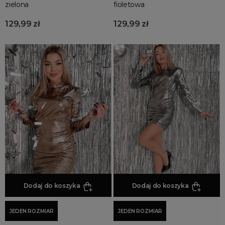
Sukienki plisowane
zielona
fioletowa
Sukienki sweterkowe
129,99 zł
129,99 zł
Sukienki na święta
Sukienki trapezowe
Sukienki zimowe
Kolory Sukienek
Sukienki na ślub cywilny
Sukienki marynarkowe
Dodaj do koszyka
Dodaj do koszyka
JEDEN ROZMIAR
JEDEN ROZMIAR