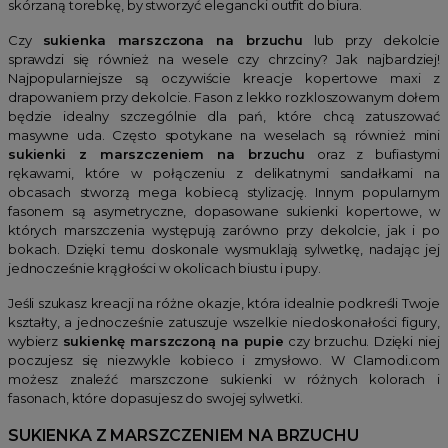
skórzaną torebkę, by stworzyć elegancki outfit do biura.
Czy
sukienka marszczona na brzuchu
lub przy dekolcie
sprawdzi się również na wesele czy chrzciny? Jak najbardziej!
Najpopularniejsze są oczywiście kreacje kopertowe maxi z
drapowaniem przy dekolcie. Fason z lekko rozkloszowanym dołem
będzie idealny szczególnie dla pań, które chcą zatuszować
masywne uda. Często spotykane na weselach są również mini
sukienki z marszczeniem na brzuchu
oraz z bufiastymi
rękawami, które w połączeniu z delikatnymi sandałkami na
obcasach stworzą mega kobiecą stylizację. Innym popularnym
fasonem są asymetryczne, dopasowane sukienki kopertowe, w
których marszczenia występują zarówno przy dekolcie, jak i po
bokach. Dzięki temu doskonale wysmuklają sylwetkę, nadając jej
jednocześnie krągłości w okolicach biustu i pupy.
Jeśli szukasz kreacji na różne okazje, która idealnie podkreśli Twoje
kształty, a jednocześnie zatuszuje wszelkie niedoskonałości figury,
wybierz
sukienkę marszczoną na pupie
czy brzuchu. Dzięki niej
poczujesz się niezwykle kobieco i zmysłowo. W Clamodi.com
możesz znaleźć marszczone sukienki w różnych kolorach i
fasonach, które dopasujesz do swojej sylwetki.
SUKIENKA Z MARSZCZENIEM NA BRZUCHU