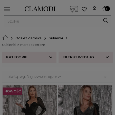
<script> dlApi = { cmd: [] }; </script> <script src="https://l
0
MENU
Odzież damska
Sukienki
Sukienki z marszczeniem
KATEGORIE
FILTRUJ WEDŁUG
ROZMIAR
Sortuj wg: Najnowsze najpierw
Sukienki na lato
KOLOR
Sukienki wieczorowe
NOWOŚĆ
Sukienki hiszpanki
CENA
Sukienki maxi
ODZIEŻ
Sukienki midi
kombinezony
Sukienki mini