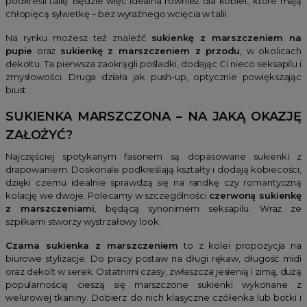
podkreśli talię. Będzie więc idealna również dla kobiet, które mają
chłopięcą sylwetkę – bez wyraźnego wcięcia w talii.
Na rynku możesz też znaleźć
sukienkę z marszczeniem na
pupie
oraz
sukienkę z marszczeniem z przodu
, w okolicach
dekoltu. Ta pierwsza zaokrągli pośladki, dodając Ci nieco seksapilu i
zmysłowości. Druga działa jak push-up, optycznie powiększając
biust.
SUKIENKA MARSZCZONA – NA JAKĄ OKAZJĘ
ZAŁOŻYĆ?
Najczęściej spotykanym fasonem są dopasowane sukienki z
drapowaniem. Doskonale podkreślają kształty i dodają kobiecości,
dzięki czemu idealnie sprawdzą się na randkę czy romantyczną
kolację we dwoje. Polecamy w szczególności
czerwoną sukienkę
z marszczeniami
, będącą synonimem seksapilu. Wraz ze
szpilkami stworzy wystrzałowy look.
Czarna sukienka z marszczeniem
to z kolei propozycja na
biurowe stylizacje. Do pracy postaw na długi rękaw, długość midi
oraz dekolt w serek. Ostatnimi czasy, zwłaszcza jesienią i zimą, dużą
popularnością cieszą się marszczone sukienki wykonane z
welurowej tkaniny. Dobierz do nich klasyczne czółenka lub botki i