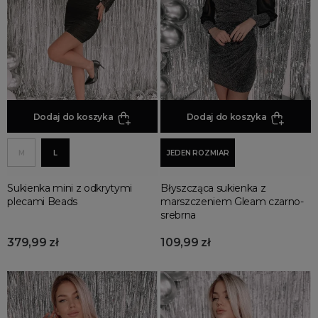
Odzież damska
Sukienki na co dzień
sukienki
Sukienki oversize
Sukienki koronkowe
Sukienki koktajlowe
Sukienki do pracy
Dodaj do koszyka
Dodaj do koszyka
Sukienki boho
Sukienki jesienne
M
L
JEDEN ROZMIAR
Sukienki na imprezę
Sukienki bez rękawów
Sukienka mini z odkrytymi
Błyszcząca sukienka z
plecami Beads
marszczeniem Gleam czarno-
Sukienki z krótkim rękawem
srebrna
Sukienki z długim rękawem
379,99 zł
109,99 zł
Sukienki dopasowane
Sukienki wzorzyste
Sukienki z rozcięciem
Sukienki welurowe