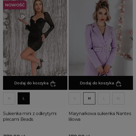
NOWOŚĆ
Szare Sukienki
Wielokolorowe Sukienki
Zielone Sukienki
Żółte Sukienki
Dodaj do koszyka
Dodaj do koszyka
M
L
S
M
L
XL
Sukienka mini z odkrytymi
Marynarkowa sukienka Nantes
plecami Beads
liliowa