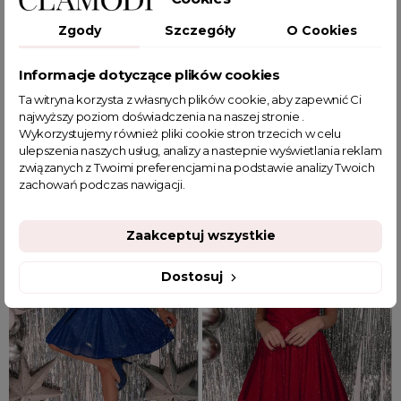
JEDEN ROZMIAR
34
36
38
Zgody
Szczegóły
O Cookies
Błyszcząca sukienka z
Brokatowa sukienka na
Informacje dotyczące plików cookies
marszczeniem Gleam czarno-
cienkich ramiączkach Glare beż
Ta witryna korzysta z własnych plików cookie, aby zapewnić Ci
bordowa
najwyższy poziom doświadczenia na naszej stronie .
Wykorzystujemy również pliki cookie stron trzecich w celu
109,99 zł
299,99 zł
ulepszenia naszych usług, analizy a nastepnie wyświetlania reklam
związanych z Twoimi preferencjami na podstawie analizy Twoich
zachowań podczas nawigacji.
Zaakceptuj wszystkie
Dostosuj