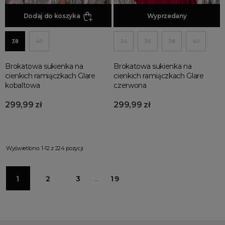
Dodaj do koszyka
Dodaj do koszyka
Wyprzedany
38
40
34
36
38
40
Brokatowa sukienka na
Brokatowa sukienka na
cienkich ramiączkach Glare
cienkich ramiączkach Glare
kobaltowa
czerwona
299,99 zł
299,99 zł
Wyświetlono: 1-12 z 224 pozycji
1
2
3
…
19