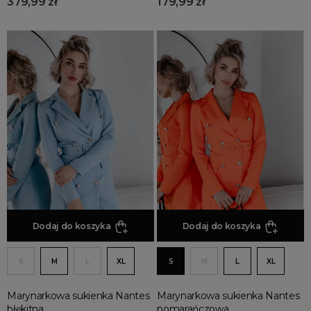
379,99 zł
179,99 zł
Dodaj do koszyka
Dodaj do koszyka
S
M
L
XL
S
M
L
XL
Marynarkowa sukienka Nantes
Marynarkowa sukienka Nantes
błękitna
pomarańczowa