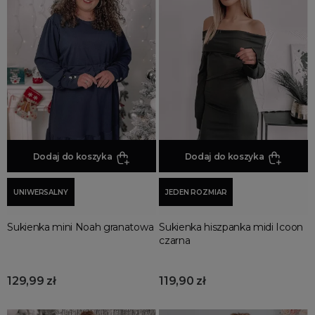
Czarne Sukienki
Odzież damska
Czerwone Sukienki
sukienki
Fioletowe Sukienki
tuniki
Granatowe Sukienki
Kobaltowe Sukienki
Koralowe Sukienki
Kremowe Sukienki
Limonkowe Sukienki
Dodaj do koszyka
Dodaj do koszyka
Malinowe Sukienki
Miętowe Sukienki
UNIWERSALNY
JEDEN ROZMIAR
Morskie i Turkusowe Sukienki
Sukienka mini Noah granatowa
Sukienka hiszpanka midi Icoon
Musztardowe Sukienki
czarna
Niebieskie Sukienki
Pomarańczowe Sukienki
129,99 zł
119,90 zł
Pudrowe Sukienki
Różowe Sukienki