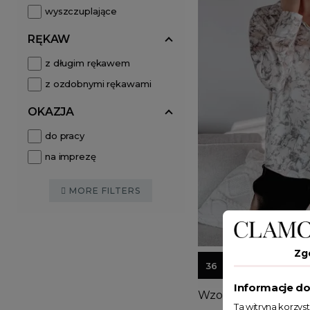
wyszczuplające
RĘKAW
z długim rękawem
z ozdobnymi rękawami
OKAZJA
do pracy
na imprezę
MORE FILTERS
Zg
36
38
40
Informacje do
Wzorzysta koszula F
Ta witryna korzys