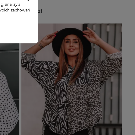
g, analizy a
 Twoich zachowań
179,99 zł