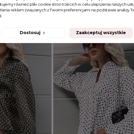
tujemy również pliki cookie stron trzecich w celu ulepszenia naszych usłu
tlania reklam związanych z Twoimi preferencjami na podstawie analizy
179,99 zł
i.
Dostosuj
Zaakceptuj wszystkie