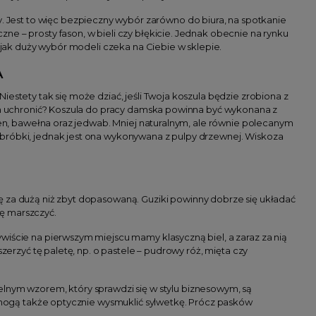
Jest to więc bezpieczny wybór zarówno do biura, na spotkanie
e – prosty fason, w bieli czy błękicie. Jednak obecnie na rynku
, jak duży wybór modeli czeka na Ciebie w sklepie.
A
estety tak się może dziać, jeśli Twoja koszula będzie zrobiona z
tym uchronić? Koszula do pracy damska powinna być wykonana z
 len, bawełna oraz jedwab. Mniej naturalnym, ale równie polecanym
obróbki, jednak jest ona wykonywana z pulpy drzewnej. Wiskoza
hę za dużą niż zbyt dopasowaną. Guziki powinny dobrze się układać
ię marszczyć.
wiście na pierwszym miejscu mamy klasyczną biel, a zaraz za nią
zerzyć tę paletę, np. o pastele – pudrowy róż, mięta czy
telnym wzorem, który sprawdzi się w stylu biznesowym, są
i mogą także optycznie wysmuklić sylwetkę. Prócz pasków