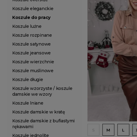
Koszule eleganckie
Koszule do pracy
Koszule luźne
Koszule rozpinane
Koszule satynowe
Koszule jeansowe
Koszule wierzchnie
Koszule muślinowe
Koszule długie
Koszule wzorzyste / koszule
damskie we wzory
Koszule lniane
Koszule damskie w kratę
Koszule damskie z bufiastymi
rękawami
S
M
L
Koszule jednolite