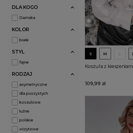
DLA KOGO
Damska
KOLOR
białe
STYL
S
M
L
fajne
Koszula z kieszeniami
RODZAJ
109,99 zł
asymetryczne
dla puszystych
koszulowe
luźne
polskie
wizytowe