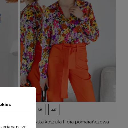
Dodaj do koszyka
okies
36
38
40
Wzorzysta koszula Flora pomarańczowa
zenia na naszej