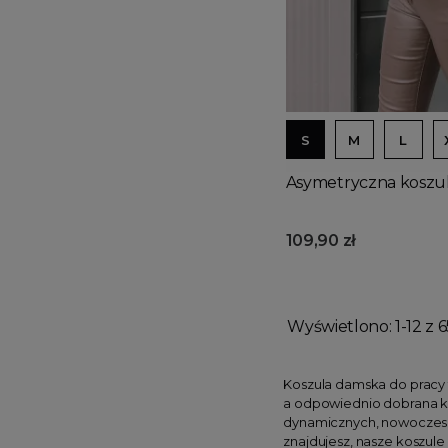
S
M
L
Asymetryczna koszu
109,90 zł
Wyświetlono: 1-12 z 6
Koszula damska do pracy t
a odpowiednio dobrana ko
dynamicznych, nowoczesnyc
znajdujesz, nasze koszule