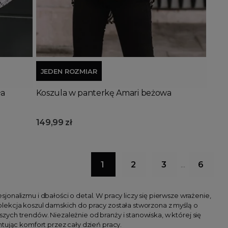
Dodaj do koszyka
JEDEN ROZMIAR
ła
Koszula w panterkę Amari beżowa
149,99 zł
1
2
3
6
…
onalizmu i dbałości o detal. W pracy liczy się pierwsze wrażenie,
lekcja koszul damskich do pracy została stworzona z myślą o
ych trendów. Niezależnie od branży i stanowiska, w której się
tując komfort przez cały dzień pracy.