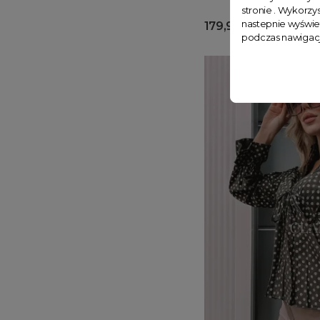
stronie . Wykorzys
nastepnie wyświe
179,99 zł
podczas nawigacj