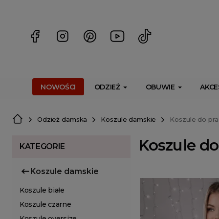
<script> dlApi = { cmd: [] }; </script> <script src="https://l
NOWOŚCI
ODZIEŻ
OBUWIE
AKCE
Odzież damska
Koszule damskie
Koszule do pra
Koszule do
KATEGORIE
Koszule damskie
Koszule białe
Koszule czarne
Koszule oversize