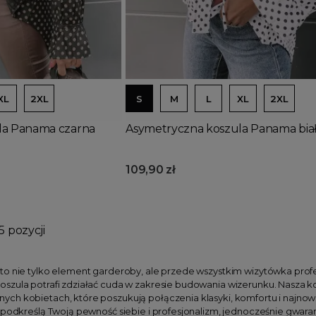
Dodaj do koszyka
XL
2XL
S
M
L
XL
2XL
la Panama czarna
Asymetryczna koszula Panama bia
109,90 zł
5 pozycji
o nie tylko element garderoby, ale przede wszystkim wizytówka profesj
szula potrafi zdziałać cuda w zakresie budowania wizerunku. Nasza ko
h kobietach, które poszukują połączenia klasyki, komfortu i najnowsz
 podkreślą Twoją pewność siebie i profesjonalizm, jednocześnie gwaran