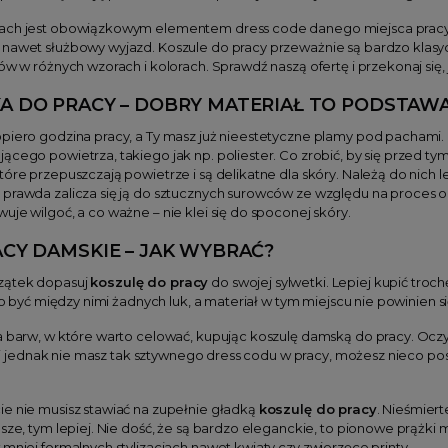
ach jest obowiązkowym elementem dress code danego miejsca pracy. 
nawet służbowy wyjazd. Koszule do pracy przeważnie są bardzo klasyczn
nów w różnych wzorach i kolorach. Sprawdź naszą ofertę i przekonaj się
A DO PRACY – DOBRY MATERIAŁ TO PODSTAW
piero godzina pracy, a Ty masz już nieestetyczne plamy pod pachami. Ni
ącego powietrza, takiego jak np. poliester. Co zrobić, by się przed 
tóre przepuszczają powietrze i są delikatne dla skóry. Należą do nich
 prawda zalicza się ją do sztucznych surowców ze względu na proces 
uje wilgoć, a co ważne – nie klei się do spoconej skóry.
CY DAMSKIE – JAK WYBRAĆ?
zątek dopasuj
koszulę do pracy
do swojej sylwetki. Lepiej kupić troc
nno być między nimi żadnych luk, a materiał w tym miejscu nie powinien s
a barw, w które warto celować, kupując koszulę damską do pracy. Oczy
eśli jednak nie masz tak sztywnego dress codu w pracy, możesz nieco pos
ie nie musisz stawiać na zupełnie gładką
koszulę do pracy
. Nieśmier
ńsze, tym lepiej. Nie dość, że są bardzo eleganckie, to pionowe prążk
 mniej formalnych stylizacjach nawet kwiaty czy zwierzęce printy.