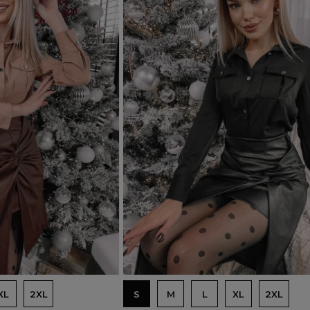
Dodaj do koszyka
XL
2XL
S
M
L
XL
2XL