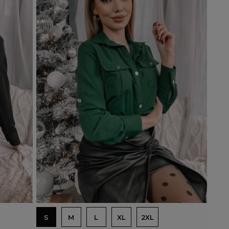
Dodaj do koszyka
S
M
L
XL
2XL