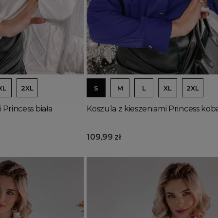
Dodaj do koszyka
XL
2XL
S
M
L
XL
2XL
 Princess biała
Koszula z kieszeniami Princess kob
109,99 zł