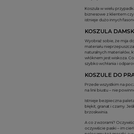
Koszula w wielu przypadk
biznesowe z klientem czy 
istnieje dużo innych faso
KOSZULA DAMSK
Wyobraź sobie, że mija do
materiału nieprzepuszczaj
naturalnych materiałów, k
włóknem jest wiskoza. Co
szybko wchłania i odparow
KOSZULE DO PRA
Przede wszystkim na poc
na linii biustu – nie powi
Istnieje bezpieczna palet
błękit, granat i czarny. J
brzoskwinia.
A co z wzorami? Oczywiśc
oczywiście paski – im cie
polecamy też groszki, a w