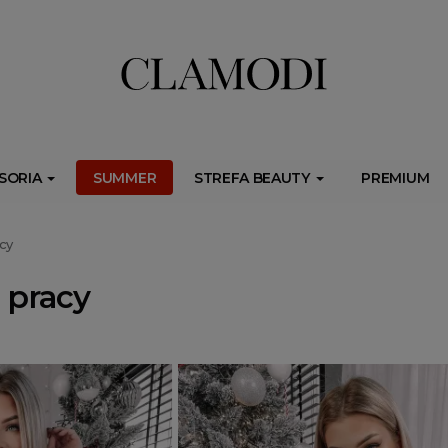
ib.onet.pl/s.csr/build/dlApi/minit.boot.min.js" async></script>
SORIA
SUMMER
STREFA BEAUTY
PREMIUM
cy
 pracy