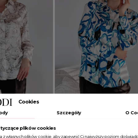
Cookies
Dodaj do koszyka
ody
Szczegóły
O Co
36
38
40
tyczące plików cookies
lora ecru
Wzorzysta koszula Flora niebieska
ta z własnych plików cookie, aby zapewnić Ci najwyższy poziom doświadc