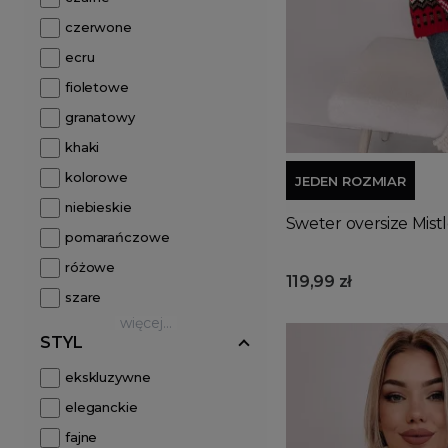
czerwone
ecru
fioletowe
granatowy
khaki
kolorowe
JEDEN ROZMIAR
niebieskie
Sweter oversize Mist
pomarańczowe
różowe
119,99 zł
szare
więcej...
STYL
ekskluzywne
eleganckie
fajne