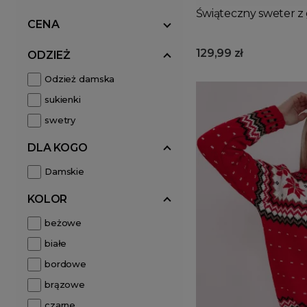
Świąteczny sweter z
CENA
129,99 zł
ODZIEŻ
Odzież damska
sukienki
swetry
DLA KOGO
Damskie
KOLOR
beżowe
białe
bordowe
brązowe
czarne