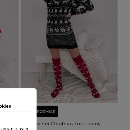
Dodaj do koszyka
okies
JEDEN ROZMIAR
Długi Sweter Christmas Tree czarny
zenia na naszej