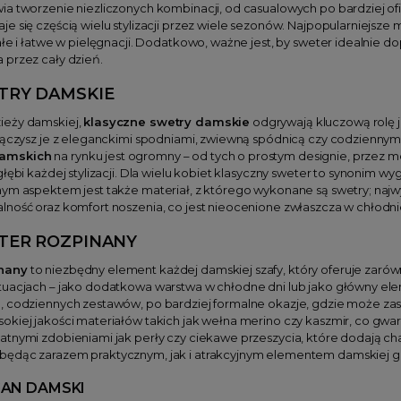
ia tworzenie niezliczonych kombinacji, od casualowych po bardziej of
aje się częścią wielu stylizacji przez wiele sezonów. Najpopularniejsze
łe i łatwe w pielęgnacji. Dodatkowo, ważne jest, by sweter idealnie dop
 przez cały dzień.
TRY DAMSKIE
ieży damskiej,
klasyczne swetry damskie
odgrywają kluczową rolę j
 łączysz je z eleganckimi spodniami, zwiewną spódnicą czy codziennym
damskich
na rynku jest ogromny – od tych o prostym designie, przez 
łębi każdej stylizacji. Dla wielu kobiet klasyczny sweter to synonim wy
nym aspektem jest także materiał, z którego wykonane są swetry; najw
ność oraz komfort noszenia, co jest nieocenione zwłaszcza w chłodnie
TER ROZPINANY
inany
to niezbędny element każdej damskiej szafy, który oferuje zarówn
uacjach – jako dodatkowa warstwa w chłodne dni lub jako główny eleme
, codziennych zestawów, po bardziej formalne okazje, gdzie może zast
kiej jakości materiałów takich jak wełna merino czy kaszmir, co gwar
tnymi zdobieniami jak perły czy ciekawe przeszycia, które dodają chara
będąc zarazem praktycznym, jak i atrakcyjnym elementem damskiej g
GAN DAMSKI