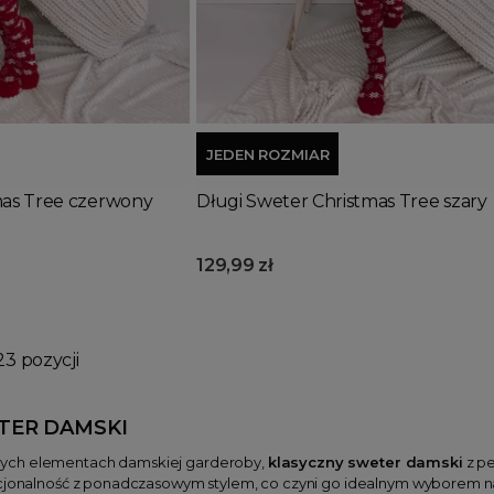
Dodaj do koszyka
JEDEN ROZMIAR
mas Tree czerwony
Długi Sweter Christmas Tree szary
129,99 zł
23 pozycji
TER DAMSKI
ych elementach damskiej garderoby,
klasyczny sweter damski
z pe
kcjonalność z ponadczasowym stylem, co czyni go idealnym wyborem n