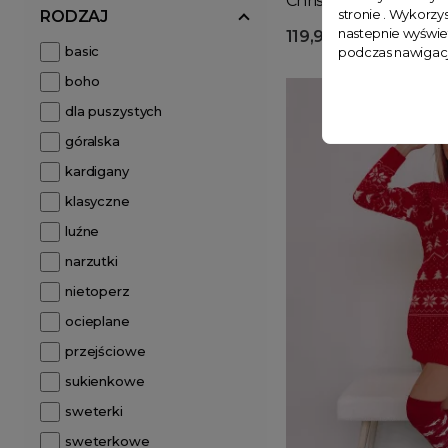
Christmas ecru
stronie . Wykorzys
RODZAJ
nastepnie wyświe
119,99 zł
basic
podczas nawigacj
boho
dla puszystych
góralska
kardigany
klasyczne
luźne
narzutki
nietoperz
ocieplane
przejściowe
sukienkowe
sweterki
sweterkowe