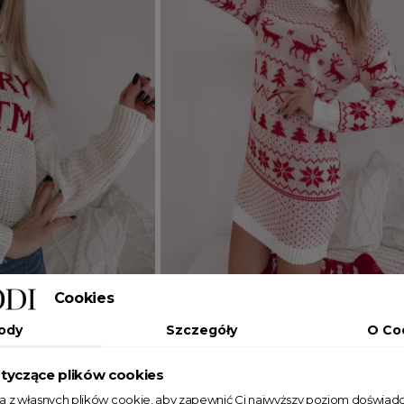
Cookies
Dodaj do koszyka
ody
Szczegóły
O Co
JEDEN ROZMIAR
tyczące plików cookies
 golfem Merry
Długi Sweter Christmas Tree biały
ta z własnych plików cookie, aby zapewnić Ci najwyższy poziom doświadc