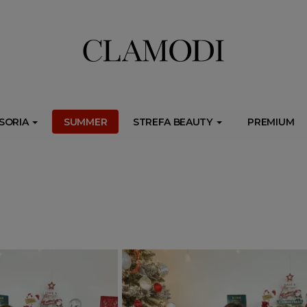
ib.onet.pl/s.csr/build/dlApi/minit.boot.min.js" async></script>
SORIA
SUMMER
STREFA BEAUTY
PREMIUM