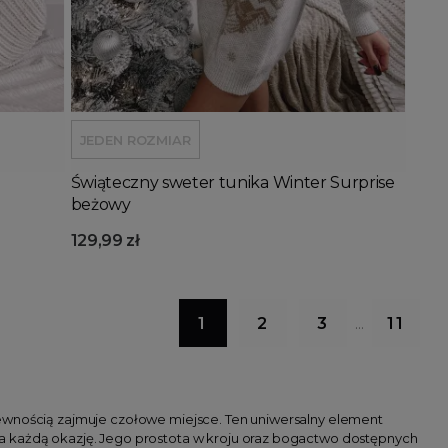
Dodaj do koszyka
JEDEN ROZMIAR
Świąteczny sweter tunika Winter Surprise
beżowy
129,99 zł
1
2
3
11
…
wnością zajmuje czołowe miejsce. Ten uniwersalny element
a każdą okazję. Jego prostota w kroju oraz bogactwo dostępnych