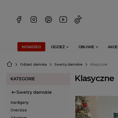
<script> dlApi = { cmd: [] }; </script> <script src="https://l
NOWOŚCI
ODZIEŻ
OBUWIE
AKCE
Odzież damska
Swetry damskie
Klasyczne
Klasyczne
KATEGORIE
Swetry damskie
Kardigany
Oversize
Ażurowe