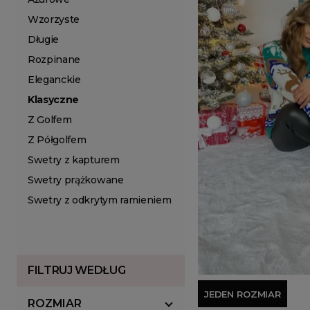
Wzorzyste
Długie
Rozpinane
Eleganckie
Klasyczne
Z Golfem
Z Półgolfem
Swetry z kapturem
Swetry prążkowane
Swetry z odkrytym ramieniem
FILTRUJ WEDŁUG
JEDEN ROZMIAR
ROZMIAR