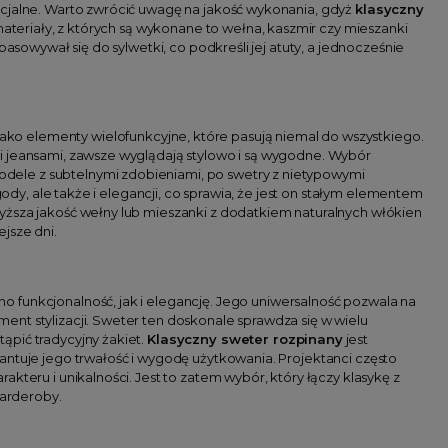
icjalne. Warto zwrócić uwagę na jakość wykonania, gdyż
klasyczny
 materiały, z których są wykonane to wełna, kaszmir czy mieszanki
asowywał się do sylwetki, co podkreśli jej atuty, a jednocześnie
ako elementy wielofunkcyjne, które pasują niemal do wszystkiego.
i jeansami, zawsze wyglądają stylowo i są wygodne. Wybór
modele z subtelnymi zdobieniami, po swetry z nietypowymi
gody, ale także i elegancji, co sprawia, że jest on stałym elementem
yższa jakość wełny lub mieszanki z dodatkiem naturalnych włókien
jsze dni.
o funkcjonalność, jak i elegancję. Jego uniwersalność pozwala na
nt stylizacji. Sweter ten doskonale sprawdza się w wielu
ąpić tradycyjny żakiet.
Klasyczny sweter rozpinany
jest
antuje jego trwałość i wygodę użytkowania. Projektanci często
kteru i unikalności. Jest to zatem wybór, który łączy klasykę z
arderoby.