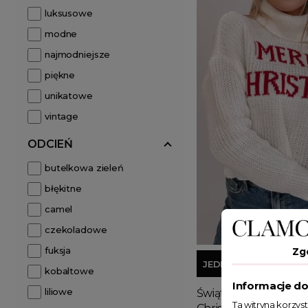
luksusowe
modne
najmodniejsze
piękne
unikatowe
vintage
ODCIEŃ
butelkowa zieleń
błękitne
camel
czekoladowe
fuksja
Zg
JEDEN ROZMIAR
kobaltowe
Informacje do
liliowe
Świąteczny sweter z
Ta witryna korzys