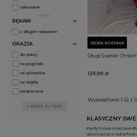
taliowane
więcej...
RĘKAW
z długim rękawem
JEDEN ROZMIAR
OKAZJA
do pracy
Długi Sweter Christ
na pogrzeb
na sylwestra
129,99 zł
na wigilię
świąteczne
Wyświetlono: 1-12 z 1
MORE FILTERS
KLASYCZNY SWE
Kiedy mowa o niezawodn
ubioru łączy w sobie fun