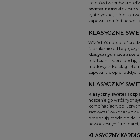
kolorów i wzorów umożliw
sweter damski
często st
syntetyczne, które są trwa
zapewni komfort noszenia
KLASYCZNE SWE
Wśród różnorodności odz
Niezależnie od tego, czy
klasycznych swetrów 
teksturami, które dodają g
modowych kolekcji. Istot
zapewnia ciepło, oddychal
KLASYCZNY SWE
Klasyczny sweter rozp
noszenie go w różnych syt
kombinacjach, od luźnych
zazwyczaj wykonany z wyso
proponują modele z delika
nowoczesnymi trendami, 
KLASYCZNY KARDI