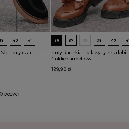
Dodaj do koszyka
38
40
41
36
37
39
38
40
4
 Shammy czarne
Buty damskie, mokasyny ze zdobi
Goldie carmelowy
129,90 zł
0 pozycji