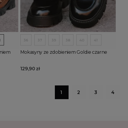
Dodaj do koszyka
1
36
37
39
38
40
41
eniem
Mokasyny ze zdobieniem Goldie czarne
129,90 zł
1
2
3
4