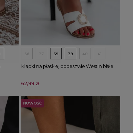
Dodaj do koszyka
1
36
37
39
38
40
41
n
Klapki na płaskiej podeszwie Westin białe
62,99 zł
NOWOŚĆ