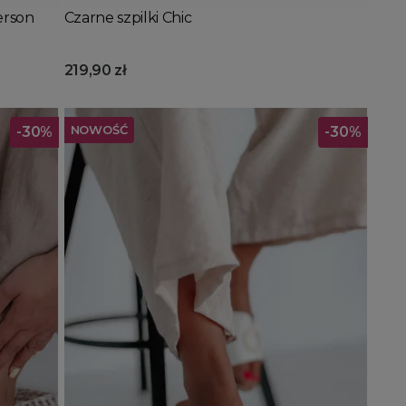
erson
Czarne szpilki Chic
219,90 zł
NOWOŚĆ
-30%
-30%