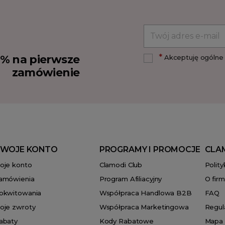
*
10% na pierwsze
Akceptuję ogólne 
zamówienie
WOJE KONTO
PROGRAMY I PROMOCJE
CLA
oje konto
Clamodi Club
Polit
amówienia
Program Afiliacyjny
O firm
okwitowania
Współpraca Handlowa B2B
FAQ
oje zwroty
Współpraca Marketingowa
Regul
abaty
Kody Rabatowe
Mapa 