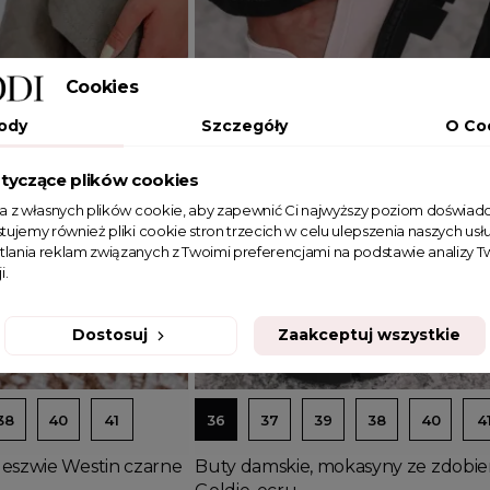
Cookies
ody
Szczegóły
O Co
tyczące plików cookies
ta z własnych plików cookie, aby zapewnić Ci najwyższy poziom doświadc
tujemy również pliki cookie stron trzecich w celu ulepszenia naszych usłu
tlania reklam związanych z Twoimi preferencjami na podstawie analizy
i.
Dostosuj
Zaakceptuj wszystkie
Dodaj do koszyka
38
40
41
36
37
39
38
40
4
odeszwie Westin czarne
Buty damskie, mokasyny ze zdobi