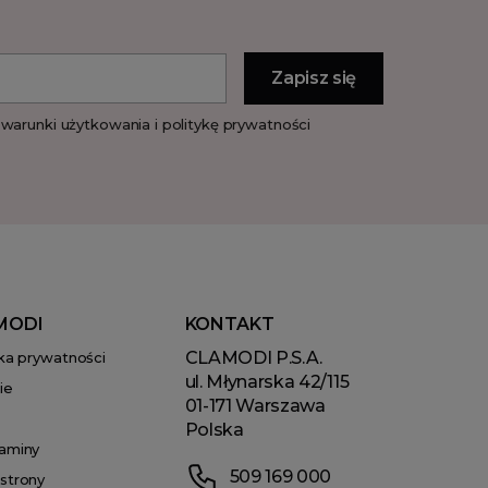
warunki użytkowania i politykę prywatności
MODI
KONTAKT
CLAMODI P.S.A.
yka prywatności
ul. Młynarska 42/115
ie
01-171 Warszawa
Polska
aminy
509 169 000
strony