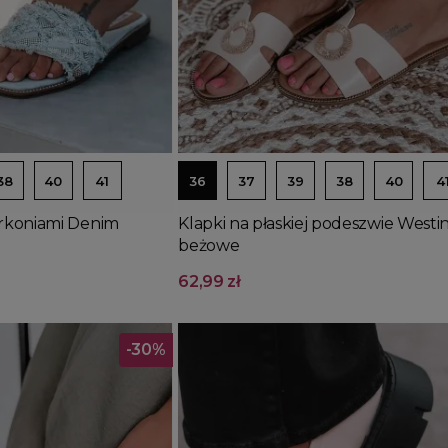
Dodaj do koszyka
38
40
41
36
37
39
38
40
4
yrkoniami Denim
Klapki na płaskiej podeszwie Westi
beżowe
62,99 zł
-30%