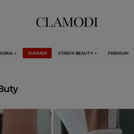
ib.onet.pl/s.csr/build/dlApi/minit.boot.min.js" async></script>
SORIA
SUMMER
STREFA BEAUTY
PREMIUM
Buty