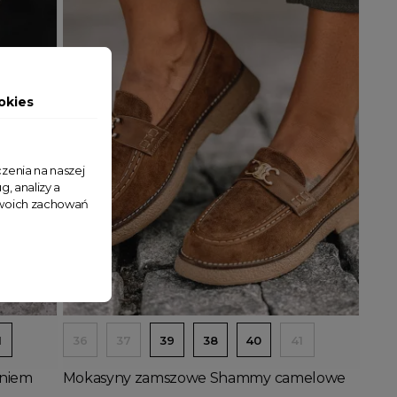
okies
zenia na naszej
g, analizy a
 Twoich zachowań
Dodaj do koszyka
1
36
37
39
38
40
41
eniem
Mokasyny zamszowe Shammy camelowe