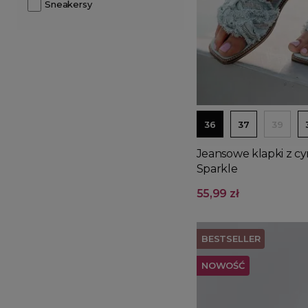
Sneakersy
36
37
39
Jeansowe klapki z c
Sparkle
55,99 zł
BESTSELLER
NOWOŚĆ