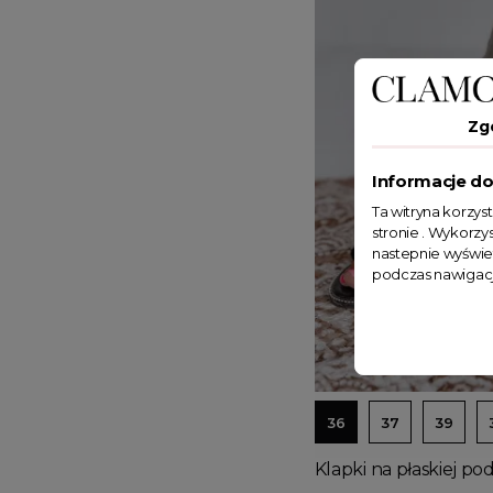
Zg
Informacje do
Ta witryna korzys
stronie . Wykorzys
nastepnie wyświe
podczas nawigacj
36
37
39
Klapki na płaskiej p