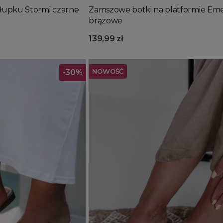
słupku Stormi czarne
Zamszowe botki na platformie Em
brązowe
139,99 zł
NOWOŚĆ
-30%