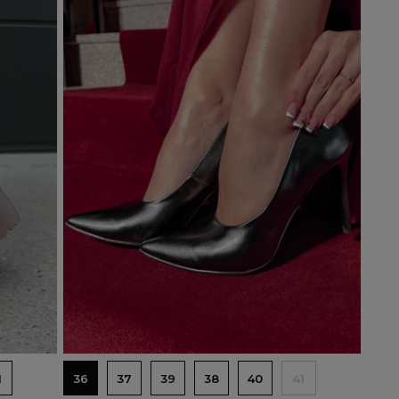
Dodaj do koszyka
1
36
37
39
38
40
41