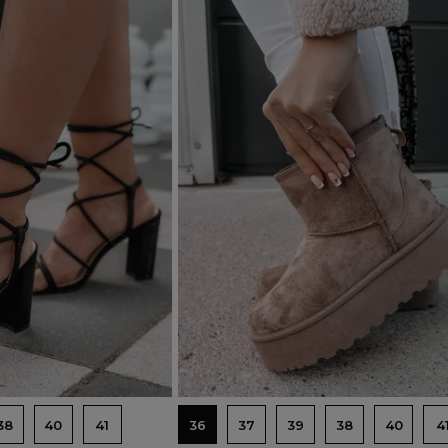
Dodaj do koszyka
38
40
41
36
37
39
38
40
4