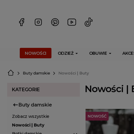
<script> dlApi = { cmd: [] }; </script> <script src="https://l
NOWOŚCI
ODZIEŻ
OBUWIE
AKCE
Buty damskie
Nowości | Buty
Nowości | 
KATEGORIE
Buty damskie
NOWOŚĆ
Zobacz wszystkie
Nowości | Buty
Botki damskie