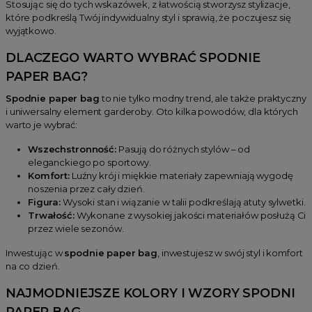
Stosując się do tych wskazówek, z łatwością stworzysz stylizacje,
które podkreślą Twój indywidualny styl i sprawią, że poczujesz się
wyjątkowo.
DLACZEGO WARTO WYBRAĆ SPODNIE
PAPER BAG?
Spodnie paper bag
to nie tylko modny trend, ale także praktyczny
i uniwersalny element garderoby. Oto kilka powodów, dla których
warto je wybrać:
Wszechstronność:
Pasują do różnych stylów – od
eleganckiego po sportowy.
Komfort:
Luźny krój i miękkie materiały zapewniają wygodę
noszenia przez cały dzień.
Figura:
Wysoki stan i wiązanie w talii podkreślają atuty sylwetki.
Trwałość:
Wykonane z wysokiej jakości materiałów posłużą Ci
przez wiele sezonów.
Inwestując w
spodnie paper bag
, inwestujesz w swój styl i komfort
na co dzień.
NAJMODNIEJSZE KOLORY I WZORY SPODNI
PAPER BAG