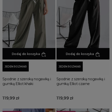
Spodnie z lampasami
Spodnie szorty
Spodnie bojówki damskie
Spodnie culotte
Spodnie sportowe
Spodnie w kratę
Spodnie lniane
Dodaj do koszyka
Dodaj do koszyka
Spodnie bermudy
Szorty jeansowe
JEDEN ROZMIAR
JEDEN ROZMIAR
Spodnie kolarki
Spodnie dzwony
Spodnie z szeroką nogawką i
Spodnie z szeroką nogawką i
Spodnie spadochronowe
gumką Elliot khaki
gumką Elliot czarne
119,99 zł
119,99 zł