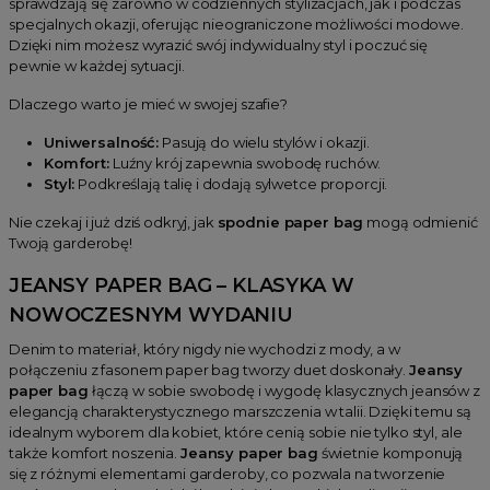
sprawdzają się zarówno w codziennych stylizacjach, jak i podczas
specjalnych okazji, oferując nieograniczone możliwości modowe.
Dzięki nim możesz wyrazić swój indywidualny styl i poczuć się
pewnie w każdej sytuacji.
Dlaczego warto je mieć w swojej szafie?
Uniwersalność:
Pasują do wielu stylów i okazji.
Komfort:
Luźny krój zapewnia swobodę ruchów.
Styl:
Podkreślają talię i dodają sylwetce proporcji.
Nie czekaj i już dziś odkryj, jak
spodnie paper bag
mogą odmienić
Twoją garderobę!
JEANSY PAPER BAG – KLASYKA W
NOWOCZESNYM WYDANIU
Denim to materiał, który nigdy nie wychodzi z mody, a w
połączeniu z fasonem paper bag tworzy duet doskonały.
Jeansy
paper bag
łączą w sobie swobodę i wygodę klasycznych jeansów z
elegancją charakterystycznego marszczenia w talii. Dzięki temu są
idealnym wyborem dla kobiet, które cenią sobie nie tylko styl, ale
także komfort noszenia.
Jeansy paper bag
świetnie komponują
się z różnymi elementami garderoby, co pozwala na tworzenie