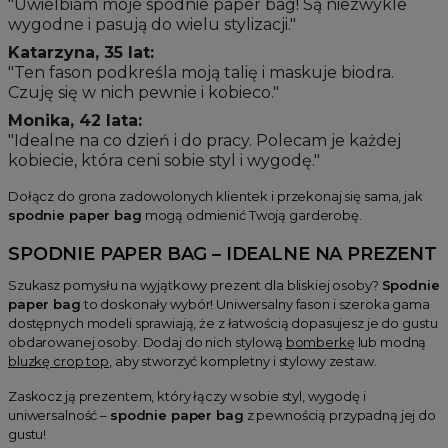
"Uwielbiam moje spodnie paper bag! Są niezwykle
wygodne i pasują do wielu stylizacji."
Katarzyna, 35 lat:
"Ten fason podkreśla moją talię i maskuje biodra.
Czuję się w nich pewnie i kobieco."
Monika, 42 lata:
"Idealne na co dzień i do pracy. Polecam je każdej
kobiecie, która ceni sobie styl i wygodę."
Dołącz do grona zadowolonych klientek i przekonaj się sama, jak
spodnie paper bag
mogą odmienić Twoją garderobę.
SPODNIE PAPER BAG – IDEALNE NA PREZENT
Szukasz pomysłu na wyjątkowy prezent dla bliskiej osoby?
Spodnie
paper bag
to doskonały wybór! Uniwersalny fason i szeroka gama
dostępnych modeli sprawiają, że z łatwością dopasujesz je do gustu
obdarowanej osoby. Dodaj do nich stylową
bomberkę
lub modną
bluzkę crop top
, aby stworzyć kompletny i stylowy zestaw.
Zaskocz ją prezentem, który łączy w sobie styl, wygodę i
uniwersalność –
spodnie paper bag
z pewnością przypadną jej do
gustu!