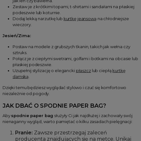
jak len czy bawełna.
Zestaw je z krótkimi topami, t-shirtami i sandałami na płaskiej
podeszwie lub koturnie.
Dodaj lekką narzutkę lub
kurtkę jeansową
na chłodniejsze
wieczory.
Jesień/Zima:
Postaw na modele z grubszych tkanin, takich jak wełna czy
sztruks.
Połącz je z ciepłymi swetrami, golfami i botkami na obcasie lub
płaskiej podeszwie.
Uzupełnij stylizację o elegancki
płaszcz
lub ciepłą
kurtkę
damską
.
Dzięki temu będziesz wyglądać stylowo i czuć się komfortowo
niezależnie od pogody.
JAK DBAĆ O SPODNIE PAPER BAG?
Aby
spodnie paper bag
służyły Ci jak najdłużej i zachowały swój
nienaganny wygląd, warto pamiętać o kilku zasadach pielęgnacji:
Pranie:
Zawsze przestrzegaj zaleceń
producenta znajdujących się na metce. Unikaj