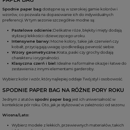
Spodnie paper bag
dostępne są w szerokiej gamie kolorów i
wzorów, co pozwala na dopasowanie ich do indywidualnych
preferencji. W tym sezonie szczególnie modne są:
Pastelowe odcienie:
Delikatne róże, błękity i mięty dodają
stylizacji lekkości i dziewczęcego uroku.
Intensywne barwy:
Mocne kolory, takie jak czerwień czy
kobalt, przyciągają uwagę i podkreślają pewność siebie.
Wzory geometryczne:
Krata, paski czy grochy dodają
charakteru i oryginalności.
Klasyczna czerń i biel:
Idealne na formalne okazje i łatwe do
zestawienia z innymi elementami garderoby.
Wybierz kolor i wzór, który najlepiej oddaje Twój styl i osobowość.
SPODNIE PAPER BAG NA RÓŻNE PORY ROKU
Jednym z atutów
spodni paper bag
jest ich uniwersalność w
kontekście pór roku. Oto, jak je stylizować w zależności od sezonu:
Wiosna/Lato:
Wybierz modele z lekkich, przewiewnych materiałów, takich