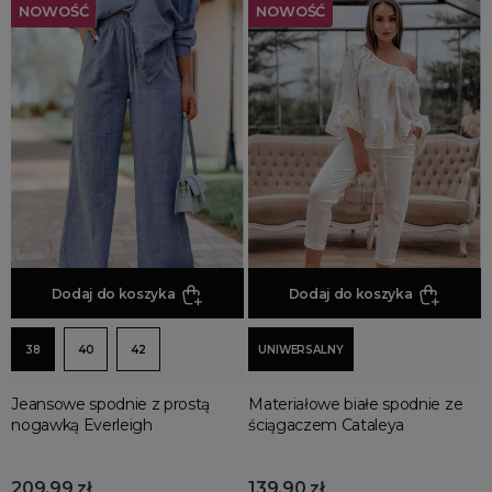
NOWOŚĆ
NOWOŚĆ
Dodaj do koszyka
Dodaj do koszyka
38
40
42
UNIWERSALNY
Jeansowe spodnie z prostą
Materiałowe białe spodnie ze
nogawką Everleigh
ściągaczem Cataleya
209,99 zł
139,90 zł