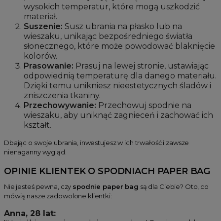
wysokich temperatur, które mogą uszkodzić
materiał.
Suszenie:
Susz ubrania na płasko lub na
wieszaku, unikając bezpośredniego światła
słonecznego, które może powodować blaknięcie
kolorów.
Prasowanie:
Prasuj na lewej stronie, ustawiając
odpowiednią temperaturę dla danego materiału.
Dzięki temu unikniesz nieestetycznych śladów i
zniszczenia tkaniny.
Przechowywanie:
Przechowuj spodnie na
wieszaku, aby uniknąć zagnieceń i zachować ich
kształt.
Dbając o swoje ubrania, inwestujesz w ich trwałość i zawsze
nienaganny wygląd.
OPINIE KLIENTEK O SPODNIACH PAPER BAG
Nie jesteś pewna, czy
spodnie paper bag
są dla Ciebie? Oto, co
mówią nasze zadowolone klientki:
Anna, 28 lat: