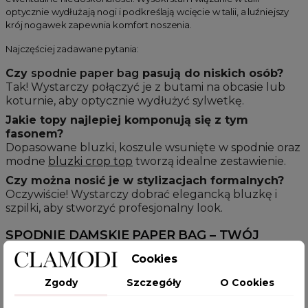
optycznie wydłużają nogi i podkreślają wcięcie w talii, a luźniejszy
krój nogawek zapewnia komfort noszenia.
Najczęściej zadawane pytania:
Czy
spodnie paper bag
pasują do niskich osób?
Tak! Wystarczy połączyć je z butami na obcasie lub
koturnie, aby optycznie wydłużyć sylwetkę.
Jakie topy najlepiej komponują się z tym
fasonem?
Dopasowane bluzki, koszule wsunięte w spodnie oraz
modne
bluzki crop top
tworzą idealne zestawienie.
Czy można nosić je w stylizacjach formalnych?
Oczywiście! Wystarczy dobrać elegancką bluzkę i
szpilki, aby stworzyć profesjonalny look.
SPODNIE DAMSKIE PAPER BAG – TWÓJ
KLUCZ DO STYLU
Cookies
Jeśli chcesz dodać swojej garderobie świeżości i nowoczesności,
Zgody
Szczegóły
O Cookies
spodnie damskie paper bag
są tym, czego potrzebujesz. Ich
unikalny krój sprawia, że każda stylizacja nabiera wyjątkowego