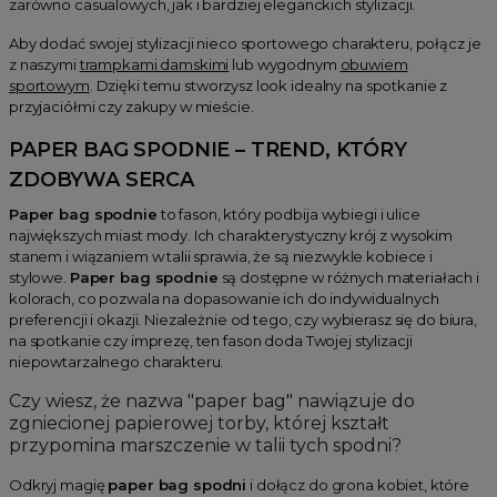
zarówno casualowych, jak i bardziej eleganckich stylizacji.
Aby dodać swojej stylizacji nieco sportowego charakteru, połącz je
z naszymi
trampkami damskimi
lub wygodnym
obuwiem
sportowym
. Dzięki temu stworzysz look idealny na spotkanie z
przyjaciółmi czy zakupy w mieście.
PAPER BAG SPODNIE – TREND, KTÓRY
ZDOBYWA SERCA
Paper bag spodnie
to fason, który podbija wybiegi i ulice
największych miast mody. Ich charakterystyczny krój z wysokim
stanem i wiązaniem w talii sprawia, że są niezwykle kobiece i
stylowe.
Paper bag spodnie
są dostępne w różnych materiałach i
kolorach, co pozwala na dopasowanie ich do indywidualnych
preferencji i okazji. Niezależnie od tego, czy wybierasz się do biura,
na spotkanie czy imprezę, ten fason doda Twojej stylizacji
niepowtarzalnego charakteru.
Czy wiesz, że nazwa "paper bag" nawiązuje do
zgniecionej papierowej torby, której kształt
przypomina marszczenie w talii tych spodni?
Odkryj magię
paper bag spodni
i dołącz do grona kobiet, które