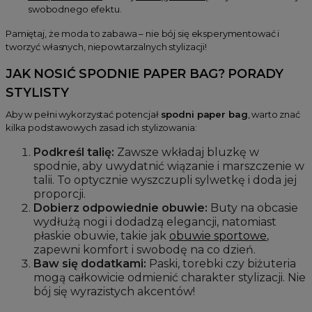
swobodnego efektu.
Pamiętaj, że moda to zabawa – nie bój się eksperymentować i
tworzyć własnych, niepowtarzalnych stylizacji!
JAK NOSIĆ SPODNIE PAPER BAG? PORADY
STYLISTY
Aby w pełni wykorzystać potencjał
spodni paper bag
, warto znać
kilka podstawowych zasad ich stylizowania:
Podkreśl talię:
Zawsze wkładaj bluzkę w
spodnie, aby uwydatnić wiązanie i marszczenie w
talii. To optycznie wyszczupli sylwetkę i doda jej
proporcji.
Dobierz odpowiednie obuwie:
Buty na obcasie
wydłużą nogi i dodadzą elegancji, natomiast
płaskie obuwie, takie jak
obuwie sportowe
,
zapewni komfort i swobodę na co dzień.
Baw się dodatkami:
Paski, torebki czy biżuteria
mogą całkowicie odmienić charakter stylizacji. Nie
bój się wyrazistych akcentów!