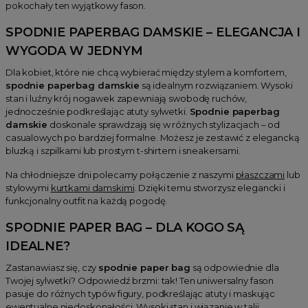
pokochały ten wyjątkowy fason.
SPODNIE PAPERBAG DAMSKIE – ELEGANCJA I
WYGODA W JEDNYM
Dla kobiet, które nie chcą wybierać między stylem a komfortem,
spodnie paperbag damskie
są idealnym rozwiązaniem. Wysoki
stan i luźny krój nogawek zapewniają swobodę ruchów,
jednocześnie podkreślając atuty sylwetki.
Spodnie paperbag
damskie
doskonale sprawdzają się w różnych stylizacjach – od
casualowych po bardziej formalne. Możesz je zestawić z elegancką
bluzką i szpilkami lub prostym t-shirtem i sneakersami.
Na chłodniejsze dni polecamy połączenie z naszymi
płaszczami
lub
stylowymi
kurtkami damskimi
. Dzięki temu stworzysz elegancki i
funkcjonalny outfit na każdą pogodę.
SPODNIE PAPER BAG – DLA KOGO SĄ
IDEALNE?
Zastanawiasz się, czy
spodnie paper bag
są odpowiednie dla
Twojej sylwetki? Odpowiedź brzmi: tak! Ten uniwersalny fason
pasuje do różnych typów figury, podkreślając atuty i maskując
ewentualne niedoskonałości. Wysoki stan i wiązanie w talii