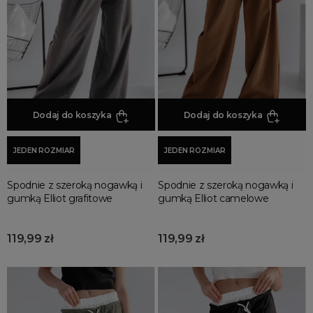
Spodnie damskie na wesele
Spodnie damskie z eko skóry
Dresy welurowe damskie
Spodnie z kieszeniami
Spodnie bez kieszeni
Dodaj do koszyka
Dodaj do koszyka
Spodnie joggery
Spodnie chinosy
JEDEN ROZMIAR
JEDEN ROZMIAR
Spodnie skórzane
Spodenki krótkie damskie
Spodnie z szeroką nogawką i
Spodnie z szeroką nogawką i
gumką Elliot grafitowe
gumką Elliot camelowe
Spodnie cargo
Spodnie ogrodniczki
119,99 zł
119,99 zł
Spodnie skinny
Spodnie paper bag
Spodnie z szerokimi nogawkami
Spodnie rurki