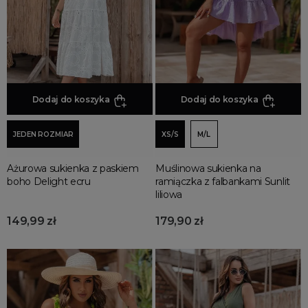
Sukienki na co dzień
Sukienki oversize
Sukienki koronkowe
Sukienki koktajlowe
Sukienki do pracy
Dodaj do koszyka
Dodaj do koszyka
Sukienki boho
Sukienki jesienne
JEDEN ROZMIAR
XS/S
M/L
Sukienki na imprezę
Sukienki bez rękawów
Ażurowa sukienka z paskiem
Muślinowa sukienka na
boho Delight ecru
ramiączka z falbankami Sunlit
Sukienki z krótkim rękawem
liliowa
Sukienki z długim rękawem
149,99 zł
179,90 zł
Sukienki dopasowane
Sukienki wzorzyste
Sukienki z rozcięciem
Sukienki welurowe
Sukienki na studniówkę