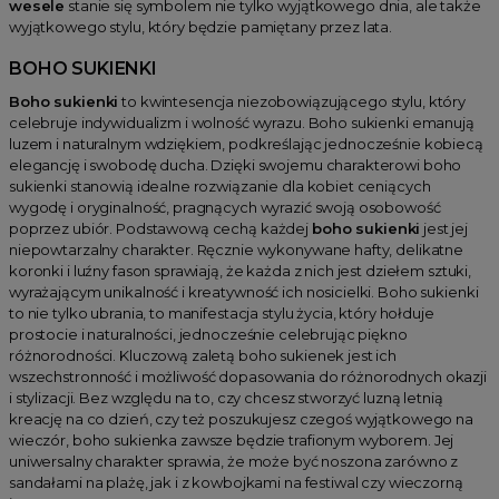
wesele
stanie się symbolem nie tylko wyjątkowego dnia, ale także
wyjątkowego stylu, który będzie pamiętany przez lata.
BOHO SUKIENKI
Boho sukienki
to kwintesencja niezobowiązującego stylu, który
celebruje indywidualizm i wolność wyrazu. Boho sukienki emanują
luzem i naturalnym wdziękiem, podkreślając jednocześnie kobiecą
elegancję i swobodę ducha. Dzięki swojemu charakterowi boho
sukienki stanowią idealne rozwiązanie dla kobiet ceniących
wygodę i oryginalność, pragnących wyrazić swoją osobowość
poprzez ubiór. Podstawową cechą każdej
boho sukienki
jest jej
niepowtarzalny charakter. Ręcznie wykonywane hafty, delikatne
koronki i luźny fason sprawiają, że każda z nich jest dziełem sztuki,
wyrażającym unikalność i kreatywność ich nosicielki. Boho sukienki
to nie tylko ubrania, to manifestacja stylu życia, który hołduje
prostocie i naturalności, jednocześnie celebrując piękno
różnorodności. Kluczową zaletą boho sukienek jest ich
wszechstronność i możliwość dopasowania do różnorodnych okazji
i stylizacji. Bez względu na to, czy chcesz stworzyć luzną letnią
kreację na co dzień, czy też poszukujesz czegoś wyjątkowego na
wieczór, boho sukienka zawsze będzie trafionym wyborem. Jej
uniwersalny charakter sprawia, że może być noszona zarówno z
sandałami na plażę, jak i z kowbojkami na festiwal czy wieczorną