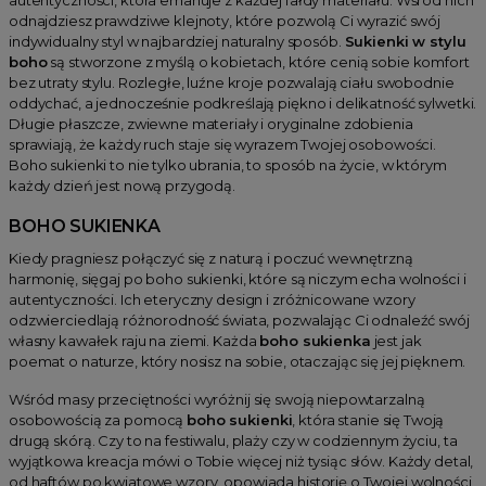
odnajdziesz prawdziwe klejnoty, które pozwolą Ci wyrazić swój
indywidualny styl w najbardziej naturalny sposób.
Sukienki w stylu
boho
są stworzone z myślą o kobietach, które cenią sobie komfort
bez utraty stylu. Rozległe, luźne kroje pozwalają ciału swobodnie
oddychać, a jednocześnie podkreślają piękno i delikatność sylwetki.
Długie płaszcze, zwiewne materiały i oryginalne zdobienia
sprawiają, że każdy ruch staje się wyrazem Twojej osobowości.
Boho sukienki to nie tylko ubrania, to sposób na życie, w którym
każdy dzień jest nową przygodą.
BOHO SUKIENKA
Kiedy pragniesz połączyć się z naturą i poczuć wewnętrzną
harmonię, sięgaj po boho sukienki, które są niczym echa wolności i
autentyczności. Ich eteryczny design i zróżnicowane wzory
odzwierciedlają różnorodność świata, pozwalając Ci odnaleźć swój
własny kawałek raju na ziemi. Każda
boho sukienka
jest jak
poemat o naturze, który nosisz na sobie, otaczając się jej pięknem.
Wśród masy przeciętności wyróżnij się swoją niepowtarzalną
osobowością za pomocą
boho sukienki
, która stanie się Twoją
drugą skórą. Czy to na festiwalu, plaży czy w codziennym życiu, ta
wyjątkowa kreacja mówi o Tobie więcej niż tysiąc słów. Każdy detal,
od haftów po kwiatowe wzory, opowiada historię o Twojej wolności,