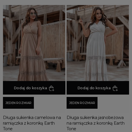
Sukienki na 18-nastkę
Sukienki z cekinami
Sukienki w grochy
Sukienki wiosenne
Sukienki z kopertowym dekoltem
Sukienki w kratę
Sukienki w kwiaty
Sukienki letnie
Sukienki małe czarne
Sukienki moro
Dodaj do koszyka
Dodaj do koszyka
Sukienki z motywem zwierzęcym
Sukienki z nadrukiem
JEDEN ROZMIAR
JEDEN ROZMIAR
Sukienki ołówkowe
Długa sukienka camelowa na
Długa sukienka jasnobeżowa
Sukienki plażowe
ramiączka z koronką Earth
na ramiączka z koronką Earth
Sukienki plisowane
Tone
Tone