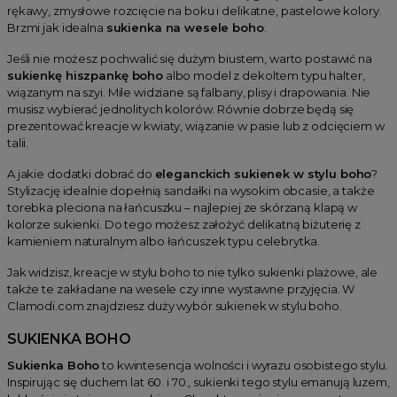
rękawy, zmysłowe rozcięcie na boku i delikatne, pastelowe kolory.
Brzmi jak idealna
sukienka na wesele boho
.
Jeśli nie możesz pochwalić się dużym biustem, warto postawić na
sukienkę hiszpankę boho
albo model z dekoltem typu halter,
wiązanym na szyi. Mile widziane są falbany, plisy i drapowania. Nie
musisz wybierać jednolitych kolorów. Równie dobrze będą się
prezentować kreacje w kwiaty, wiązanie w pasie lub z odcięciem w
talii.
A jakie dodatki dobrać do
eleganckich sukienek w stylu boho
?
Stylizację idealnie dopełnią sandałki na wysokim obcasie, a także
torebka pleciona na łańcuszku – najlepiej ze skórzaną klapą w
kolorze sukienki. Do tego możesz założyć delikatną biżuterię z
kamieniem naturalnym albo łańcuszek typu celebrytka.
Jak widzisz, kreacje w stylu boho to nie tylko sukienki plażowe, ale
także te zakładane na wesele czy inne wystawne przyjęcia. W
Clamodi.com znajdziesz duży wybór sukienek w stylu boho.
SUKIENKA BOHO
Sukienka Boho
to kwintesencja wolności i wyrazu osobistego stylu.
Inspirując się duchem lat 60. i 70., sukienki tego stylu emanują luzem,