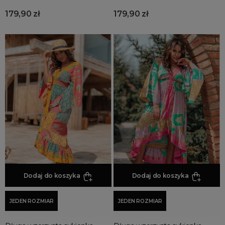
Sukienki sweterkowe
179,90 zł
179,90 zł
Sukienki na święta
Sukienki trapezowe
Sukienki zimowe
Kolory Sukienek
Sukienki na ślub cywilny
Sukienki marynarkowe
Dodaj do koszyka
Dodaj do koszyka
JEDEN ROZMIAR
JEDEN ROZMIAR