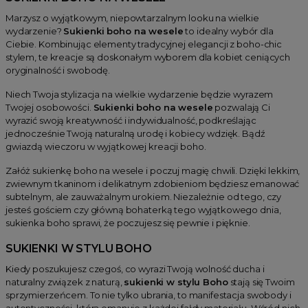
Marzysz o wyjątkowym, niepowtarzalnym looku na wielkie
wydarzenie?
Sukienki boho na wesele
to idealny wybór dla
Ciebie. Kombinując elementy tradycyjnej elegancji z boho-chic
stylem, te kreacje są doskonałym wyborem dla kobiet ceniących
oryginalność i swobodę.
Niech Twoja stylizacja na wielkie wydarzenie będzie wyrazem
Twojej osobowości.
Sukienki boho na wesele
pozwalają Ci
wyrazić swoją kreatywność i indywidualność, podkreślając
jednocześnie Twoją naturalną urodę i kobiecy wdzięk. Bądź
gwiazdą wieczoru w wyjątkowej kreacji boho.
Załóż sukienkę boho na wesele i poczuj magię chwili. Dzięki lekkim,
zwiewnym tkaninom i delikatnym zdobieniom będziesz emanować
subtelnym, ale zauważalnym urokiem. Niezależnie od tego, czy
jesteś gościem czy główną bohaterką tego wyjątkowego dnia,
sukienka boho sprawi, że poczujesz się pewnie i pięknie.
SUKIENKI W STYLU BOHO
Kiedy poszukujesz czegoś, co wyrazi Twoją wolność ducha i
naturalny związek z naturą,
sukienki w stylu Boho
stają się Twoim
sprzymierzeńcem. To nie tylko ubrania, to manifestacja swobody i
autentyczności, która emanuje z każdej fałdy materiału. Wśród nich