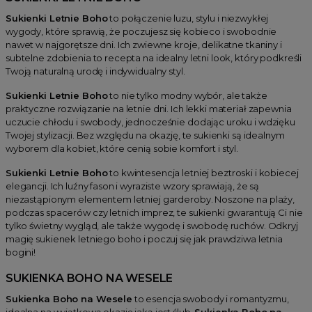
Sukienki Letnie Boho
to połączenie luzu, stylu i niezwykłej
wygody, które sprawią, że poczujesz się kobieco i swobodnie
nawet w najgorętsze dni. Ich zwiewne kroje, delikatne tkaniny i
subtelne zdobienia to recepta na idealny letni look, który podkreśli
Twoją naturalną urodę i indywidualny styl.
Sukienki Letnie Boho
to nie tylko modny wybór, ale także
praktyczne rozwiązanie na letnie dni. Ich lekki materiał zapewnia
uczucie chłodu i swobody, jednocześnie dodając uroku i wdzięku
Twojej stylizacji. Bez względu na okazję, te sukienki są idealnym
wyborem dla kobiet, które cenią sobie komfort i styl.
Sukienki Letnie Boho
to kwintesencja letniej beztroski i kobiecej
elegancji. Ich luźny fason i wyraziste wzory sprawiają, że są
niezastąpionym elementem letniej garderoby. Noszone na plaży,
podczas spacerów czy letnich imprez, te sukienki gwarantują Ci nie
tylko świetny wygląd, ale także wygodę i swobodę ruchów. Odkryj
magię sukienek letniego boho i poczuj się jak prawdziwa letnia
bogini!
SUKIENKA BOHO NA WESELE
Sukienka Boho na Wesele
to esencja swobody i romantyzmu,
idealna na wyjątkową okazję jaką jest ślub.
Sukienka Boho na