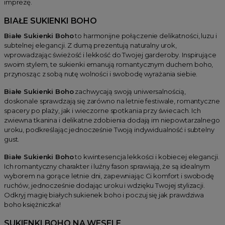
imprezę.
BIAŁE SUKIENKI BOHO
Białe Sukienki Boho
to harmonijne połączenie delikatności, luzu i
subtelnej elegancji. Z dumą prezentują naturalny urok,
wprowadzając świeżość i lekkość do Twojej garderoby. Inspirujące
swoim stylem, te sukienki emanują romantycznym duchem boho,
przynosząc z sobą nutę wolności i swobodę wyrażania siebie.
Białe Sukienki Boho
zachwycają swoją uniwersalnością,
doskonale sprawdzają się zarówno na letnie festiwale, romantyczne
spacery po plaży, jak i wieczorne spotkania przy świecach. Ich
zwiewna tkanina i delikatne zdobienia dodają im niepowtarzalnego
uroku, podkreślając jednocześnie Twoją indywidualność i subtelny
gust.
Białe Sukienki Boho
to kwintesencja lekkości i kobiecej elegancji.
Ich romantyczny charakter i luźny fason sprawiają, że są idealnym
wyborem na gorące letnie dni, zapewniając Ci komfort i swobodę
ruchów, jednocześnie dodając uroku i wdzięku Twojej stylizacji.
Odkryj magię białych sukienek boho i poczuj się jak prawdziwa
boho księżniczka!
SUKIENKI BOHO NA WESELE