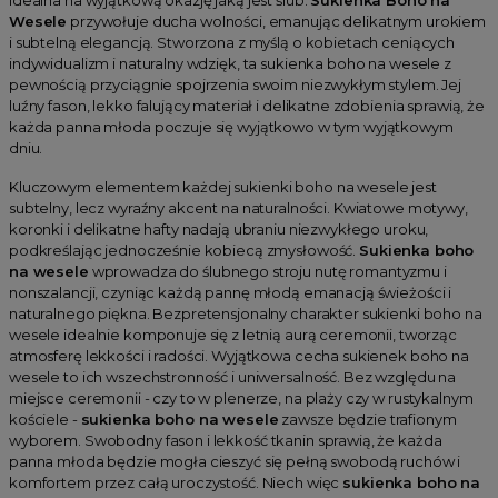
Wesele
przywołuje ducha wolności, emanując delikatnym urokiem
i subtelną elegancją. Stworzona z myślą o kobietach ceniących
indywidualizm i naturalny wdzięk, ta sukienka boho na wesele z
pewnością przyciągnie spojrzenia swoim niezwykłym stylem. Jej
luźny fason, lekko falujący materiał i delikatne zdobienia sprawią, że
każda panna młoda poczuje się wyjątkowo w tym wyjątkowym
dniu.
Kluczowym elementem każdej sukienki boho na wesele jest
subtelny, lecz wyraźny akcent na naturalności. Kwiatowe motywy,
koronki i delikatne hafty nadają ubraniu niezwykłego uroku,
podkreślając jednocześnie kobiecą zmysłowość.
Sukienka boho
na wesele
wprowadza do ślubnego stroju nutę romantyzmu i
nonszalancji, czyniąc każdą pannę młodą emanacją świeżości i
naturalnego piękna. Bezpretensjonalny charakter sukienki boho na
wesele idealnie komponuje się z letnią aurą ceremonii, tworząc
atmosferę lekkości i radości. Wyjątkowa cecha sukienek boho na
wesele to ich wszechstronność i uniwersalność. Bez względu na
miejsce ceremonii - czy to w plenerze, na plaży czy w rustykalnym
kościele -
sukienka boho na wesele
zawsze będzie trafionym
wyborem. Swobodny fason i lekkość tkanin sprawią, że każda
panna młoda będzie mogła cieszyć się pełną swobodą ruchów i
komfortem przez całą uroczystość. Niech więc
sukienka boho na