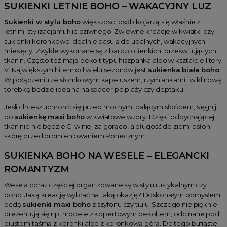
SUKIENKI LETNIE BOHO – WAKACYJNY LUZ
Sukienki w stylu boho
większości osób kojarzą się właśnie z
letnimi stylizacjami. Nic dziwnego. Zwiewne kreacje w kwiatki czy
sukienki koronkowe idealnie pasują do upalnych, wakacyjnych
miesięcy. Zwykle wykonane są z bardzo cienkich, prześwitujących
tkanin. Często też mają dekolt typu hiszpanka albo w kształcie litery
V. Największym hitem od wielu sezonów jest
sukienka biała boho
.
W połączeniu ze słomkowym kapeluszem, rzymiankami i wiklinową
torebką będzie idealna na spacer po plaży czy deptaku.
Jeśli chcesz uchronić się przed mocnym, palącym słońcem, sięgnij
po
sukienkę maxi boho
w kwiatowe wzory. Dzięki oddychającej
tkaninie nie będzie Ci w niej za gorąco, a długość do ziemi osłoni
skórę przed promieniowaniem słonecznym.
SUKIENKA BOHO NA WESELE – ELEGANCKI
ROMANTYZM
Wesela coraz częściej organizowane są w stylu rustykalnym czy
boho. Jaką kreację wybrać na taką okazję? Doskonałym pomysłem
będą
sukienki maxi boho
z szyfonu czy tiulu. Szczególnie pięknie
prezentują się np. modele z kopertowym dekoltem, odcinane pod
biustem taśmą z koronki albo z koronkową górą. Do tego bufiaste