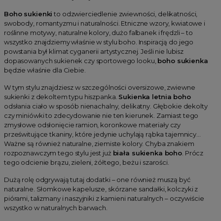
Boho sukienki
to odzwierciedlenie zwiewności, delikatności,
swobody, romantyzmu i naturalności. Etniczne wzory, kwiatowe i
roślinne motywy, naturalne kolory, dużo falbanek i frędzli – to
wszystko znajdziemy właśnie w stylu boho. Inspiracją do jego
powstania był klimat cyganerii artystycznej. Jeśli nie lubisz
dopasowanych sukienek czy sportowego looku,
boho sukienka
będzie właśnie dla Ciebie.
W tym stylu znajdziesz w szczególności oversizowe, zwiewne
sukienki z dekoltem typu hiszpanka.
Sukienka letnia boho
odsłania ciało w sposób nienachalny, delikatny. Głębokie dekolty
czy miniówki to zdecydowanie nie ten kierunek. Zamiast tego
zmysłowe odsłonięcie ramion, koronkowe materiały czy
prześwitujące tkaniny, które jedynie uchylają rąbka tajemnicy...
Ważne są również naturalne, ziemiste kolory. Chyba znakiem
rozpoznawczym tego stylu jest już
biała sukienka boho
. Prócz
tego odcienie brązu, zieleni, żółtego, beżu i szarości.
Dużą rolę odgrywają tutaj dodatki – one również muszą być
naturalne. Słomkowe kapelusze, skórzane sandałki, kolczyki z
piórami, talizmany i naszyjniki z kamieni naturalnych – oczywiście
wszystko w naturalnych barwach.