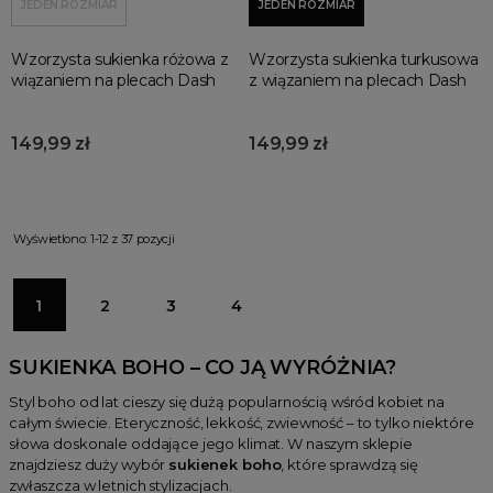
JEDEN ROZMIAR
JEDEN ROZMIAR
Wzorzysta sukienka różowa z
Wzorzysta sukienka turkusowa
wiązaniem na plecach Dash
z wiązaniem na plecach Dash
149,99 zł
149,99 zł
Wyświetlono: 1-12 z 37 pozycji
1
2
3
4
SUKIENKA BOHO – CO JĄ WYRÓŻNIA?
Styl boho od lat cieszy się dużą popularnością wśród kobiet na
całym świecie. Eteryczność, lekkość, zwiewność – to tylko niektóre
słowa doskonale oddające jego klimat. W naszym sklepie
znajdziesz duży wybór
sukienek boho
, które sprawdzą się
zwłaszcza w letnich stylizacjach.