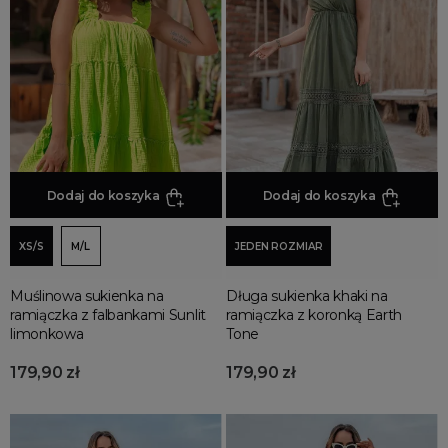
Sukienki na każda okazję
Sukienki przekładane
Sukienki z falbankami
Sukienki proste
Sukienki w panterkę
Sukienki z marszczeniem
Dodaj do koszyka
Dodaj do koszyka
Sukienki dzianinowe
Sukienki koszulowe
XS/S
M/L
JEDEN ROZMIAR
Sukienki asymetryczne
Sukienki sylwestrowe
Muślinowa sukienka na
Długa sukienka khaki na
Sukienki swetrowe
ramiączka z falbankami Sunlit
ramiączka z koronką Earth
limonkowa
Tone
Sukienki z golfem
Sukienki eleganckie
179,90 zł
179,90 zł
Sukienki rozkloszowane
Sukienki dresowe