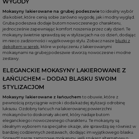
WYGODY
Mokasyny lakierowane na grubej podeszwie
to idealny wybór
dla kobiet, które cenią sobie zarówno wygodę, jak i modny wygląd.
Gruba podeszwa dodaje butom nowoczesnego charakteru,
jednocześnie zapewniając komfort noszenia przez cały dzień. Te
mokasyny świetnie sprawdzą się w stylizacjach na co dzień, dodając
im nieco zadziorności i wyjątkowego stylu. Zobacz nasze
bluzki z
dekoltem w serek
, które w połączeniu z lakierowanymi
mokasynami na grubej podeszwie stworzą nowoczesne i modne
zestawy.
ELEGANCKIE
MOKASYNY LAKIEROWANE Z
ŁAŃCUCHEM
– DODAJ BLASKU SWOIM
STYLIZACJOM
Mokasyny lakierowane z łańcuchem
to obuwie, które z
pewnością przyciągnie wzrok i doda każdej stylizacji odrobinę
luksusu. Ozdobny łańcuch na lakierowanej powierzchni
mokasynów to doskonały akcent, który nadaje butom
eleganckiego i nowoczesnego charakteru. Te mokasyny są
idealnym wyborem na specjalne okazje, ale sprawdzą się również w
bardziej codziennych zestawach, dodając im wyjątkowego blasku.
Sprawdź nasze
zamszowe mokasyny
, jeśli szukasz alternatywy o