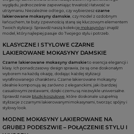
wyglądu, jednocześnie zapewniając trwałość i łatwość w
utrzymaniu. Niezależnie od tego, czy wybierzesz
czarne
lakierowane mokasyny damskie
, czy model z ozdobnym
łańcuchem, te buty z pewnością staną się kluczowym elementem
Twoich stylizacji. Sprawdź naszą kolekcję
mokasynów
i znajdź
model, który najlepiej pasuje do Twojego stylu i potrzeb.
KLASYCZNE I STYLOWE
CZARNE
LAKIEROWANE MOKASYNY DAMSKIE
Czarne lakierowane mokasyny damskie
to esencja elegancji i
klasy. Ich ponadczasowy design sprawia, że są one doskonałym
wyborem na każdą okazję, dodając każdej stylizacji
wyrafinowanego charakteru. Czarne lakierowane mokasyny
idealnie komponują się zarówno z eleganckimi, jak i bardziej
casualowymi zestawami, dzięki czemu są niezwykle uniwersalne.
Sprawdź nasze
bluzki koszulowe
, które doskonale uzupełnią
stylizacje z czarnymi lakierowanymi mokasynami, tworząc spójny i
stylowy look.
MODNE
MOKASYNY LAKIEROWANE NA
GRUBEJ PODESZWIE
– POŁĄCZENIE STYLU I