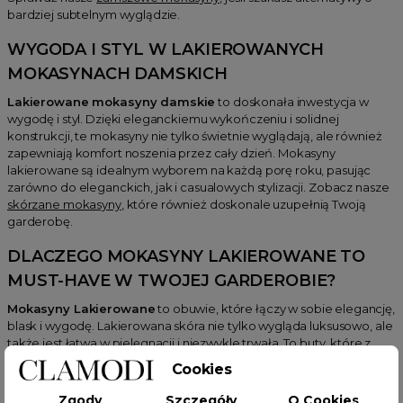
bardziej subtelnym wyglądzie.
WYGODA I STYL W
LAKIEROWANYCH
MOKASYNACH DAMSKICH
Lakierowane mokasyny damskie
to doskonała inwestycja w
wygodę i styl. Dzięki eleganckiemu wykończeniu i solidnej
konstrukcji, te mokasyny nie tylko świetnie wyglądają, ale również
zapewniają komfort noszenia przez cały dzień. Mokasyny
lakierowane są idealnym wyborem na każdą porę roku, pasując
zarówno do eleganckich, jak i casualowych stylizacji. Zobacz nasze
skórzane mokasyny
, które również doskonale uzupełnią Twoją
garderobę.
DLACZEGO
MOKASYNY LAKIEROWANE
TO
MUST-HAVE W TWOJEJ GARDEROBIE?
Mokasyny Lakierowane
to obuwie, które łączy w sobie elegancję,
blask i wygodę. Lakierowana skóra nie tylko wygląda luksusowo, ale
także jest łatwa w pielęgnacji i niezwykle trwała. To buty, które z
łatwością dopasujesz do wielu różnych stylizacji, od codziennych
Cookies
wyjść po bardziej formalne okazje. Dzięki różnorodności
dostępnych modeli, z łatwością znajdziesz mokasyny lakierowane,
Zgody
Szczegóły
O Cookies