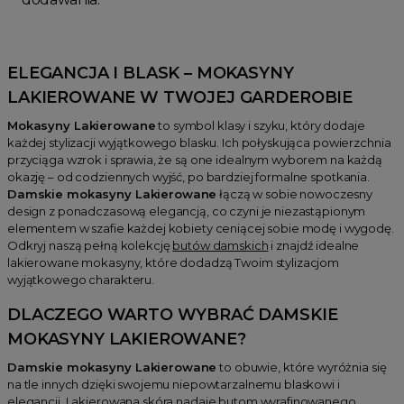
Mokasyny Skórzane
Mokasyny Zamszowe
ELEGANCJA I BLASK –
MOKASYNY
LAKIEROWANE
W TWOJEJ GARDEROBIE
Mokasyny Lakierowane
to symbol klasy i szyku, który dodaje
każdej stylizacji wyjątkowego blasku. Ich połyskująca powierzchnia
przyciąga wzrok i sprawia, że są one idealnym wyborem na każdą
okazję – od codziennych wyjść, po bardziej formalne spotkania.
Damskie mokasyny Lakierowane
łączą w sobie nowoczesny
design z ponadczasową elegancją, co czyni je niezastąpionym
elementem w szafie każdej kobiety ceniącej sobie modę i wygodę.
Odkryj naszą pełną kolekcję
butów damskich
i znajdź idealne
lakierowane mokasyny, które dodadzą Twoim stylizacjom
wyjątkowego charakteru.
DLACZEGO WARTO WYBRAĆ
DAMSKIE
MOKASYNY LAKIEROWANE
?
Damskie mokasyny Lakierowane
to obuwie, które wyróżnia się
na tle innych dzięki swojemu niepowtarzalnemu blaskowi i
elegancji. Lakierowana skóra nadaje butom wyrafinowanego