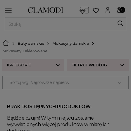
<script> dlApi = { cmd: [] }; </script> <script src="https://l
0
MENU
Buty damskie
Mokasyny damskie
Mokasyny Lakierowane
KATEGORIE
FILTRUJ WEDŁUG
Sortuj wg: Najnowsze najpierw
Loafersy Damskie
Mokasyny na Grubej Podeszwie
Mokasyny na koturnie
BRAK DOSTĘPNYCH PRODUKTÓW.
Mokasyny na Obcasie
Bądźcie czujni! W tym miejscu zostanie
Mokasyny na Platformie
wyświetlonych więcej produktów w miarę ich
Mokasyny Lakierowane
dodawania.